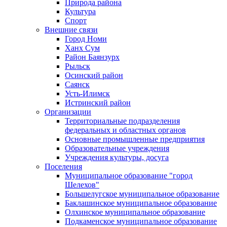
Природа района
Культура
Спорт
Внешние связи
Город Номи
Ханх Сум
Район Баянзурх
Рыльск
Осинский район
Саянск
Усть-Илимск
Истринский район
Организации
Территориальные подразделения
федеральных и областных органов
Основные промышленные предприятия
Образовательные учреждения
Учреждения культуры, досуга
Поселения
Муниципальное образование "город
Шелехов"
Большелугское муниципальное образование
Баклашинское муниципальное образование
Олхинское муниципальное образование
Подкаменское муниципальное образование