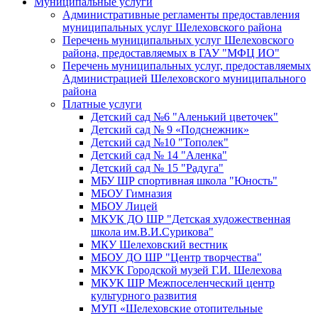
Муниципальные услуги
Административные регламенты предоставления
муниципальных услуг Шелеховского района
Перечень муниципальных услуг Шелеховского
района, предоставляемых в ГАУ "МФЦ ИО"
Перечень муниципальных услуг, предоставляемых
Администрацией Шелеховского муниципального
района
Платные услуги
Детский сад №6 "Аленький цветочек"
Детский сад № 9 «Подснежник»
Детский сад №10 "Тополек"
Детский сад № 14 "Аленка"
Детский сад № 15 "Радуга"
МБУ ШР спортивная школа "Юность"
МБОУ Гимназия
МБОУ Лицей
МКУК ДО ШР "Детская художественная
школа им.В.И.Сурикова"
МКУ Шелеховский вестник
МБОУ ДО ШР "Центр творчества"
МКУК Городской музей Г.И. Шелехова
МКУК ШР Межпоселенческий центр
культурного развития
МУП «Шелеховские отопительные