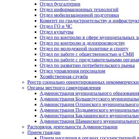
Отдел бухгалтерии
Отдел информационных технологий
Отдел мобилизационной подготовки
Комитет по градостроительству и инфраструк
Отдел ГО и ЧС
Отдел культуры
Отдел по контролю в сфере муниципальных з
Отдел по контролю и делопроизводству
Отдел по молодежной политике и спорту
Отдел по работе с общественностью и СМИ
Отдел по работе с представительными органа
Отдел по развитию потребительского рынка
Отдел управления персоналом
Хозяйственная служба
Реестр социально ориентированных некоммерчески
Органы местного самоуправления
Администрация муниципального образования
Администрация Большелугского муниципальн
Администрация Олхинского муниципального 
Администрация Подкаменского муниципально
Администрация Баклашинского муниципально
Администрация Шаманского муниципального
Распорядок деятельности Администрации
Прием граждан
Прием населения в органах государственной 