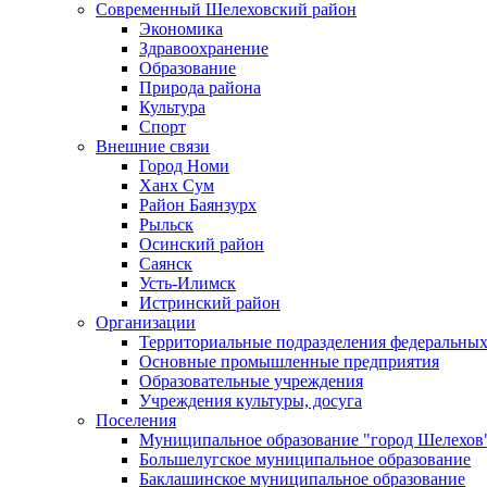
Современный Шелеховский район
Экономика
Здравоохранение
Образование
Природа района
Культура
Спорт
Внешние связи
Город Номи
Ханх Сум
Район Баянзурх
Рыльск
Осинский район
Саянск
Усть-Илимск
Истринский район
Организации
Территориальные подразделения федеральных
Основные промышленные предприятия
Образовательные учреждения
Учреждения культуры, досуга
Поселения
Муниципальное образование "город Шелехов
Большелугское муниципальное образование
Баклашинское муниципальное образование