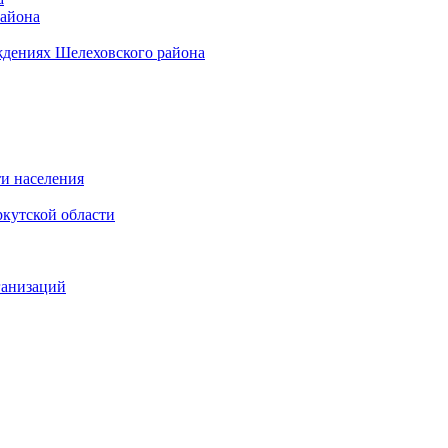
района
ждениях Шелеховского района
и населения
кутской области
ганизаций