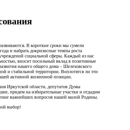
осования
развиваются. В короткие сроки мы сумели
года и набрать докризисные темпы роста
учреждений социальной сферы. Каждый из нас
ностью, вносит посильный вклад в позитивные
развития нашего общего дома – Шелеховского
ной и стабильной территории. Воплотятся ли эти
 нашей активной жизненной позиции.
ания Иркутской области, депутатов Думы
шие, придем на избирательные участки и отдадим
шение важнейших вопросов нашей малой Родины.
вой выбор!