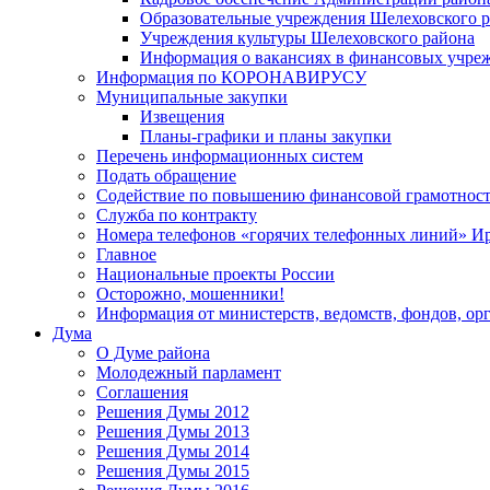
Образовательные учреждения Шелеховского 
Учреждения культуры Шелеховского района
Информация о вакансиях в финансовых учре
Информация по КОРОНАВИРУСУ
Муниципальные закупки
Извещения
Планы-графики и планы закупки
Перечень информационных систем
Подать обращение
Содействие по повышению финансовой грамотност
Служба по контракту
Номера телефонов «горячих телефонных линий» Ир
Главное
Национальные проекты России
Осторожно, мошенники!
Информация от министерств, ведомств, фондов, ор
Дума
О Думе района
Молодежный парламент
Соглашения
Решения Думы 2012
Решения Думы 2013
Решения Думы 2014
Решения Думы 2015