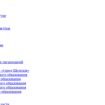
туре
акупок
ми
х организаций
 «город Шелехов»
ого образования
образования
го образования
го образования
 образования
власти