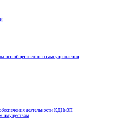
ии
льного общественного самоуправления
 обеспечения деятельности КДНиЗП
м имуществом