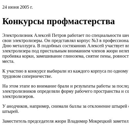
24 июня 2005 г.
Конкурсы профмастерства
Электролизник Алексей Петров работает по специальности шес
свои электролизеры. Он представлял корпус №3 в профессиона
Дню металлурга. В подобных состязаниях Алексей участвует вп
электролизера под пристальным вниманием членов жюри нелегк
пробивка корки, замешивание глинозема, снятие пены, ровност
места.
К участию в конкурсе выбирали из каждого корпуса по одному 
трудовом соперничестве.
На этом этапе во внимание брали и результаты работы за после
электролизников определяли форму рабочего пространства и 
электролизеров.
У анодчиков, например, снимали баллы за отклонение штырей от
штырей.
Заместитель предcедателя жюри Владимир Мокрецкий заметил