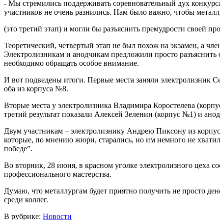
- Мы стремились поддерживать соревновательный дух конкурса
участников не очень разнились. Нам было важно, чтобы метал
(это третий этап) и могли бы разъяснить премудрости своей пр
Теоретический, четвертый этап не был похож на экзамен, а чл
Электролизникам и анодчикам предложили просто разъяснить 
необходимо обращать особое внимание.
И вот подведены итоги. Первые места заняли электролизник С
оба из корпуса №8.
Вторые места у электролизника Владимира Коростелева (корпу
третий результат показали Алексей Зеленин (корпус №1) и ан
Двум участникам – электролизнику Андрею Пиксону из корпус
которые, по мнению жюри, старались, но им немного не хвати
победе”.
Во вторник, 28 июня, в красном уголке электролизного цеха с
профессионального мастерства.
Думаю, что металлургам будет приятно получить не просто де
среди коллег.
В рубрике:
Новости