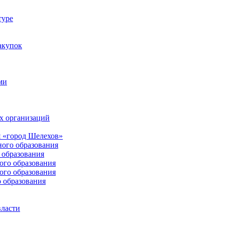
туре
акупок
ми
х организаций
 «город Шелехов»
ого образования
образования
го образования
го образования
 образования
власти