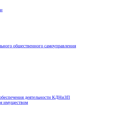
ии
льного общественного самоуправления
 обеспечения деятельности КДНиЗП
м имуществом