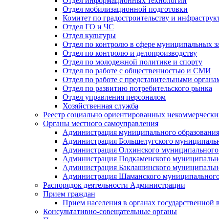
Отдел информационных технологий
Отдел мобилизационной подготовки
Комитет по градостроительству и инфраструк
Отдел ГО и ЧС
Отдел культуры
Отдел по контролю в сфере муниципальных з
Отдел по контролю и делопроизводству
Отдел по молодежной политике и спорту
Отдел по работе с общественностью и СМИ
Отдел по работе с представительными органа
Отдел по развитию потребительского рынка
Отдел управления персоналом
Хозяйственная служба
Реестр социально ориентированных некоммерчески
Органы местного самоуправления
Администрация муниципального образования
Администрация Большелугского муниципальн
Администрация Олхинского муниципального 
Администрация Подкаменского муниципально
Администрация Баклашинского муниципально
Администрация Шаманского муниципального
Распорядок деятельности Администрации
Прием граждан
Прием населения в органах государственной 
Консультативно-совещательные органы