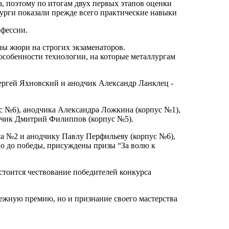
, поэтому по итогам двух первых этапов оценки
лурги показали прежде всего практические навыки
офессии.
ены жюри на строгих экзаменаторов.
особенности технологии, на которые металлургам
ергей Яхновский и анодчик Александр Ланклец -
с №6), анодчика Александра Ложкина (корпус №1),
одчик Дмитрий Филиппов (корпус №5).
а №2 и анодчику Павлу Перфильеву (корпус №6),
ло до победы, присуждены призы “За волю к
остоится чествование победителей конкурса
нежную премию, но и признание своего мастерства