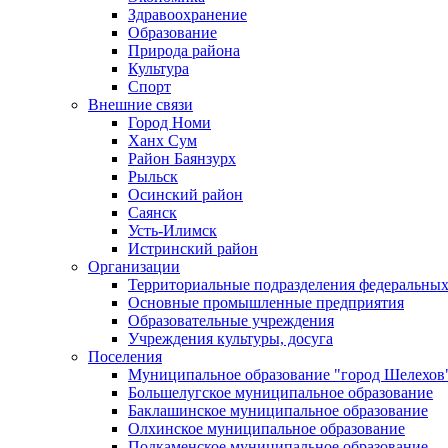
Здравоохранение
Образование
Природа района
Культура
Спорт
Внешние связи
Город Номи
Ханх Сум
Район Баянзурх
Рыльск
Осинский район
Саянск
Усть-Илимск
Истринский район
Организации
Территориальные подразделения федеральных
Основные промышленные предприятия
Образовательные учреждения
Учреждения культуры, досуга
Поселения
Муниципальное образование "город Шелехов
Большелугское муниципальное образование
Баклашинское муниципальное образование
Олхинское муниципальное образование
Подкаменское муниципальное образование