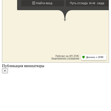
Публикация миниатюры
×