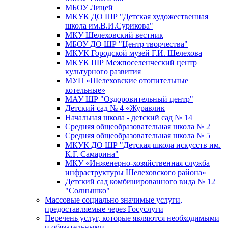
МБОУ Лицей
МКУК ДО ШР "Детская художественная
школа им.В.И.Сурикова"
МКУ Шелеховский вестник
МБОУ ДО ШР "Центр творчества"
МКУК Городской музей Г.И. Шелехова
МКУК ШР Межпоселенческий центр
культурного развития
МУП «Шелеховские отопительные
котельные»
МАУ ШР "Оздоровительный центр"
Детский сад № 4 «Журавлик
Начальная школа - детский сад № 14
Средняя общеобразовательная школа № 2
Средняя общеобразовательная школа № 5
МКУК ДО ШР "Детская школа искусств им.
К.Г. Самарина"
МКУ «Инженерно-хозяйственная служба
инфраструктуры Шелеховского района»
Детский сад комбинированного вида № 12
"Солнышко"
Массовые социально значимые услуги,
предоставляемые через Госуслуги
Перечень услуг, которые являются необходимыми
и обязательными