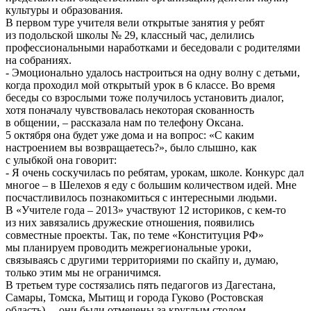
культуры и образования.
В первом туре учителя вели открытые занятия у ребят
из подольской школы № 29, классный час, делились
профессиональными наработками и беседовали с родителями
на собраниях.
- Эмоционально удалось настроиться на одну волну с детьми,
когда проходил мой открытый урок в 6 классе. Во время
беседы со взрослыми тоже получилось установить диалог,
хотя поначалу чувствовалась некоторая скованность
в общении, – рассказала нам по телефону Оксана.
5 октября она будет уже дома и на вопрос: «С каким
настроением вы возвращаетесь?», было слышно, как
с улыбкой она говорит:
- Я очень соскучилась по ребятам, урокам, школе. Конкурс дал
многое – в Шелехов я еду с большим количеством идей. Мне
посчастливилось познакомиться с интересными людьми.
В «Учителе года – 2013» участвуют 12 историков, с кем-то
из них завязались дружеские отношения, появились
совместные проекты. Так, по теме «Конституция РФ»
мы планируем проводить межрегиональные уроки,
связываясь с другими территориями по скайпу и, думаю,
только этим мы не ограничимся.
В третьем туре состязались пять педагогов из Дагестана,
Самары, Томска, Мытищ и города Гуково (Ростовская
область), – они были отмечены за круглым столом