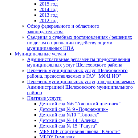
2015 год
2014 год
2013 год
2012 год
Обзор федерального и областного
законодательства
Сведения о судебных постановлениях / решениях
по делам о признании недействующими
муниципальных НПА
Муниципальные услуги
Административные регламенты предоставления
муниципальных услуг Шелеховского района
Перечень муниципальных услуг Шелеховского
района, предоставляемых в ГАУ "МФЦ ИО"
Перечень муниципальных услуг, предоставляемых
Администрацией Шелеховского муниципального
района
Платные услуги
Детский сад №6 "Аленький цветочек"
Детский сад № 9 «Подснежник»
Детский сад №10 "Тополек"
Детский сад № 14 "Аленка"
Детский сад № 15 "Радуга"
МБУ ШР спортивная школа "Юность"
МБОУ Гимназия