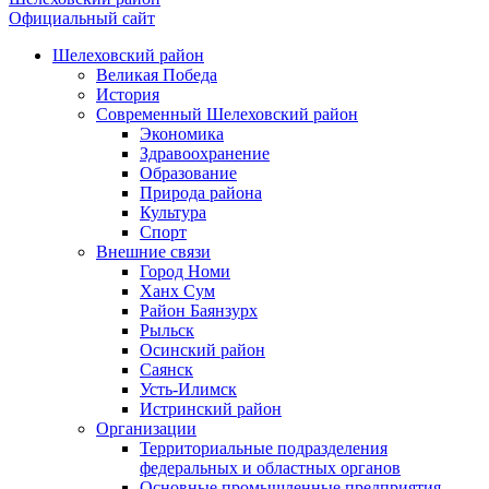
Официальный сайт
Шелеховский район
Великая Победа
История
Современный Шелеховский район
Экономика
Здравоохранение
Образование
Природа района
Культура
Спорт
Внешние связи
Город Номи
Ханх Сум
Район Баянзурх
Рыльск
Осинский район
Саянск
Усть-Илимск
Истринский район
Организации
Территориальные подразделения
федеральных и областных органов
Основные промышленные предприятия