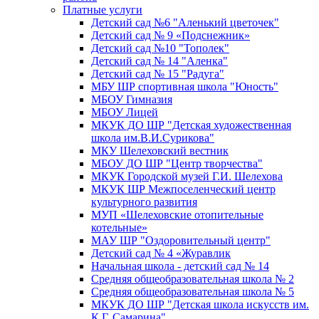
Платные услуги
Детский сад №6 "Аленький цветочек"
Детский сад № 9 «Подснежник»
Детский сад №10 "Тополек"
Детский сад № 14 "Аленка"
Детский сад № 15 "Радуга"
МБУ ШР спортивная школа "Юность"
МБОУ Гимназия
МБОУ Лицей
МКУК ДО ШР "Детская художественная
школа им.В.И.Сурикова"
МКУ Шелеховский вестник
МБОУ ДО ШР "Центр творчества"
МКУК Городской музей Г.И. Шелехова
МКУК ШР Межпоселенческий центр
культурного развития
МУП «Шелеховские отопительные
котельные»
МАУ ШР "Оздоровительный центр"
Детский сад № 4 «Журавлик
Начальная школа - детский сад № 14
Средняя общеобразовательная школа № 2
Средняя общеобразовательная школа № 5
МКУК ДО ШР "Детская школа искусств им.
К.Г. Самарина"