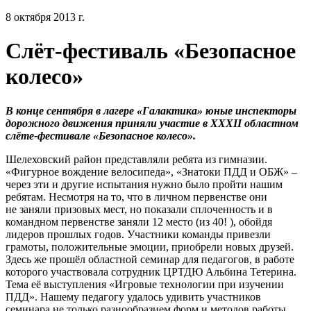
8 октября 2013 г.
Слёт-фестиваль «Безопасное
колесо»
В конце сентября в лагере «Галактика» юные инспекторы
дорожного движения приняли участие в XXXII областном
слёте-фестивале «Безопасное колесо».
Шелеховский район представляли ребята из гимназии.
«Фигурное вождение велосипеда», «Знатоки ПДД и ОБЖ» –
через эти и другие испытания нужно было пройти нашим
ребятам. Несмотря на то, что в личном первенстве они
не заняли призовых мест, но показали сплоченность и в
командном первенстве заняли 12 место (из 40! ), обойдя
лидеров прошлых годов. Участники команды привезли
грамоты, положительные эмоции, приобрели новых друзей.
Здесь же прошёл областной семинар для педагогов, в работе
которого участвовала сотрудник ЦРТДЮ Альбина Тетерина.
Тема её выступления «Игровые технологии при изучении
ПДД». Нашему педагогу удалось удивить участников
семинара не только разнообразием форм и методов работы