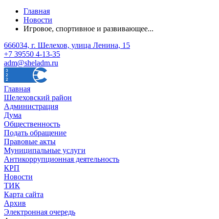
Главная
Новости
Игровое, спортивное и развивающее...
666034, г. Шелехов, улица Ленина, 15
+7 39550 4-13-35
adm@sheladm.ru
Главная
Шелеховский район
Администрация
Дума
Общественность
Подать обращение
Правовые акты
Муниципальные услуги
Антикоррупционная деятельность
КРП
Новости
ТИК
Карта сайта
Архив
Электронная очередь