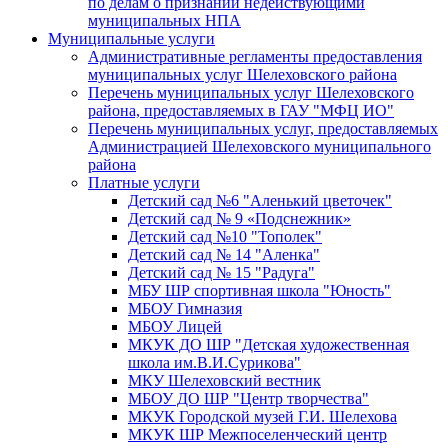
по делам о признании недействующими
муниципальных НПА
Муниципальные услуги
Административные регламенты предоставления
муниципальных услуг Шелеховского района
Перечень муниципальных услуг Шелеховского
района, предоставляемых в ГАУ "МФЦ ИО"
Перечень муниципальных услуг, предоставляемых
Администрацией Шелеховского муниципального
района
Платные услуги
Детский сад №6 "Аленький цветочек"
Детский сад № 9 «Подснежник»
Детский сад №10 "Тополек"
Детский сад № 14 "Аленка"
Детский сад № 15 "Радуга"
МБУ ШР спортивная школа "Юность"
МБОУ Гимназия
МБОУ Лицей
МКУК ДО ШР "Детская художественная
школа им.В.И.Сурикова"
МКУ Шелеховский вестник
МБОУ ДО ШР "Центр творчества"
МКУК Городской музей Г.И. Шелехова
МКУК ШР Межпоселенческий центр