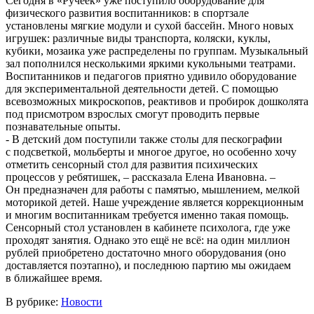
Сегодня в «Ручеёк» уже поступило оборудование для
физического развития воспитанников: в спортзале
установлены мягкие модули и сухой бассейн. Много новых
игрушек: различные виды транспорта, коляски, куклы,
кубики, мозаика уже распределены по группам. Музыкальный
зал пополнился несколькими яркими кукольными театрами.
Воспитанников и педагогов приятно удивило оборудование
для экспериментальной деятельности детей. С помощью
всевозможных микроскопов, реактивов и пробирок дошколята
под присмотром взрослых смогут проводить первые
познавательные опыты.
- В детский дом поступили также столы для пескографии
с подсветкой, мольберты и многое другое, но особенно хочу
отметить сенсорный стол для развития психических
процессов у ребятишек, – рассказала Елена Ивановна. –
Он предназначен для работы с памятью, мышлением, мелкой
моторикой детей. Наше учреждение является коррекционным
и многим воспитанникам требуется именно такая помощь.
Сенсорный стол установлен в кабинете психолога, где уже
проходят занятия. Однако это ещё не всё: на один миллион
рублей приобретено достаточно много оборудования (оно
доставляется поэтапно), и последнюю партию мы ожидаем
в ближайшее время.
В рубрике:
Новости