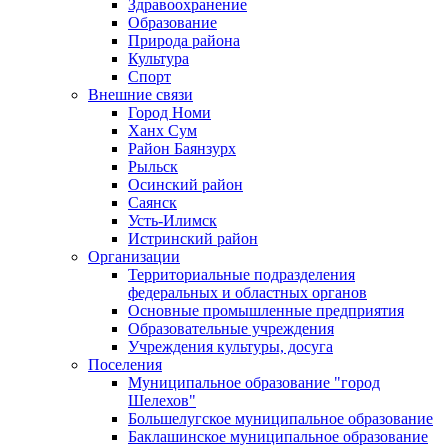
Здравоохранение
Образование
Природа района
Культура
Спорт
Внешние связи
Город Номи
Ханх Сум
Район Баянзурх
Рыльск
Осинский район
Саянск
Усть-Илимск
Истринский район
Организации
Территориальные подразделения
федеральных и областных органов
Основные промышленные предприятия
Образовательные учреждения
Учреждения культуры, досуга
Поселения
Муниципальное образование "город
Шелехов"
Большелугское муниципальное образование
Баклашинское муниципальное образование