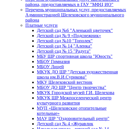
района, предоставляемых в ГАУ "МФЦ ИО"
Перечень муниципальных услуг, предоставляемых
Администрацией Шелеховского муниципального
района
Платные услуги
Детский сад №6 "Аленький цветочек"
Детский сад № 9 «Подснежник»
Детский сад №10 "Тополек"
Детский сад № 14 "Аленка"
Детский сад № 15 "Радуга"
МБУ ШР спортивная школа "Юность"
МБОУ Гимназия
МБОУ Лицей
МКУК ДО ШР "Детская художественная
школа им.В.И.Сурикова"
МКУ Шелеховский вестник
МБОУ ДО ШР "Центр творчества"
МКУК Городской музей Г.И. Шелехова
МКУК ШР Межпоселенческий центр
культурного развития
МУП «Шелеховские отопительные
котельные»
МАУ ШР "Оздоровительный центр"
Детский сад № 4 «Журавлик
Начальная школа - детский сад № 14