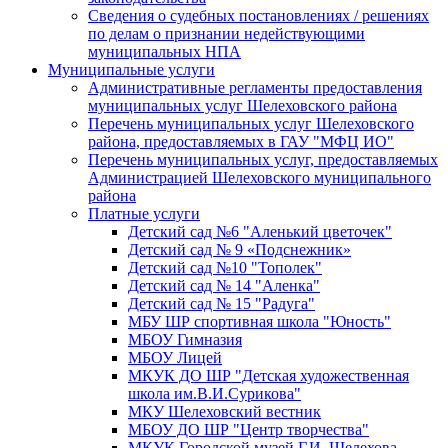
Сведения о судебных постановлениях / решениях
по делам о признании недействующими
муниципальных НПА
Муниципальные услуги
Административные регламенты предоставления
муниципальных услуг Шелеховского района
Перечень муниципальных услуг Шелеховского
района, предоставляемых в ГАУ "МФЦ ИО"
Перечень муниципальных услуг, предоставляемых
Администрацией Шелеховского муниципального
района
Платные услуги
Детский сад №6 "Аленький цветочек"
Детский сад № 9 «Подснежник»
Детский сад №10 "Тополек"
Детский сад № 14 "Аленка"
Детский сад № 15 "Радуга"
МБУ ШР спортивная школа "Юность"
МБОУ Гимназия
МБОУ Лицей
МКУК ДО ШР "Детская художественная
школа им.В.И.Сурикова"
МКУ Шелеховский вестник
МБОУ ДО ШР "Центр творчества"
МКУК Городской музей Г.И. Шелехова