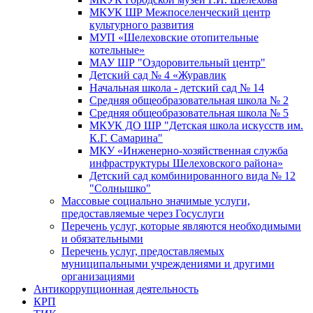
МКУК ШР Межпоселенческий центр
культурного развития
МУП «Шелеховские отопительные
котельные»
МАУ ШР "Оздоровительный центр"
Детский сад № 4 «Журавлик
Начальная школа - детский сад № 14
Средняя общеобразовательная школа № 2
Средняя общеобразовательная школа № 5
МКУК ДО ШР "Детская школа искусств им.
К.Г. Самарина"
МКУ «Инженерно-хозяйственная служба
инфраструктуры Шелеховского района»
Детский сад комбинированного вида № 12
"Солнышко"
Массовые социально значимые услуги,
предоставляемые через Госуслуги
Перечень услуг, которые являются необходимыми
и обязательными
Перечень услуг, предоставляемых
муниципальными учреждениями и другими
организациями
Антикоррупционная деятельность
КРП