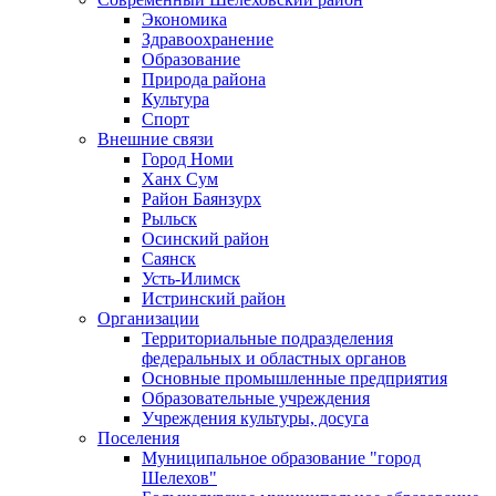
Экономика
Здравоохранение
Образование
Природа района
Культура
Спорт
Внешние связи
Город Номи
Ханх Сум
Район Баянзурх
Рыльск
Осинский район
Саянск
Усть-Илимск
Истринский район
Организации
Территориальные подразделения
федеральных и областных органов
Основные промышленные предприятия
Образовательные учреждения
Учреждения культуры, досуга
Поселения
Муниципальное образование "город
Шелехов"