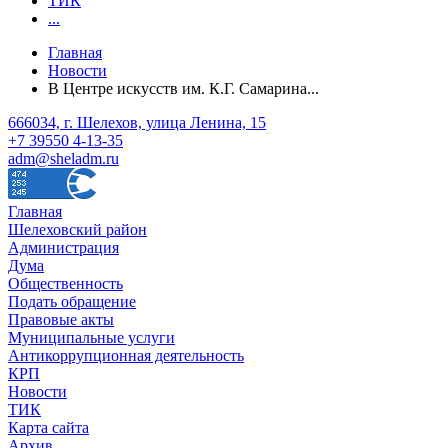
ТИК
...
Главная
Новости
В Центре искусств им. К.Г. Самарина...
666034, г. Шелехов, улица Ленина, 15
+7 39550 4-13-35
adm@sheladm.ru
Главная
Шелеховский район
Администрация
Дума
Общественность
Подать обращение
Правовые акты
Муниципальные услуги
Антикоррупционная деятельность
КРП
Новости
ТИК
Карта сайта
Архив