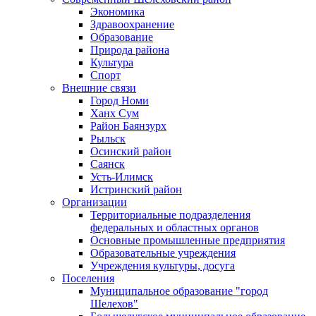
Экономика
Здравоохранение
Образование
Природа района
Культура
Спорт
Внешние связи
Город Номи
Ханх Сум
Район Баянзурх
Рыльск
Осинский район
Саянск
Усть-Илимск
Истринский район
Организации
Территориальные подразделения
федеральных и областных органов
Основные промышленные предприятия
Образовательные учреждения
Учреждения культуры, досуга
Поселения
Муниципальное образование "город
Шелехов"