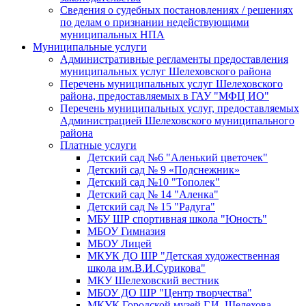
Сведения о судебных постановлениях / решениях
по делам о признании недействующими
муниципальных НПА
Муниципальные услуги
Административные регламенты предоставления
муниципальных услуг Шелеховского района
Перечень муниципальных услуг Шелеховского
района, предоставляемых в ГАУ "МФЦ ИО"
Перечень муниципальных услуг, предоставляемых
Администрацией Шелеховского муниципального
района
Платные услуги
Детский сад №6 "Аленький цветочек"
Детский сад № 9 «Подснежник»
Детский сад №10 "Тополек"
Детский сад № 14 "Аленка"
Детский сад № 15 "Радуга"
МБУ ШР спортивная школа "Юность"
МБОУ Гимназия
МБОУ Лицей
МКУК ДО ШР "Детская художественная
школа им.В.И.Сурикова"
МКУ Шелеховский вестник
МБОУ ДО ШР "Центр творчества"
МКУК Городской музей Г.И. Шелехова