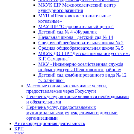
МКУК ШР Межпоселенческий центр
культурного развития
МУП «Шелеховские отопительные
котельные»
МАУ ШР "Оздоровительный центр"
Детский сад № 4 «Журавлик
Начальная школа - детский сад № 14
Средняя общеобразовательная школа № 2
Средняя общеобразовательная школа № 5
МКУК ДО ШР "Детская школа искусств им.
К.Г. Самарина"
МКУ «Инженерно-хозяйственная служба
инфраструктуры Шелеховского района»
Детский сад комбинированного вида № 12
"Солнышко"
Массовые социально значимые услуги,
предоставляемые через Госуслуги
Перечень услуг, которые являются необходимыми
и обязательными
Перечень услуг, предоставляемых
муниципальными учреждениями и другими
организациями
Антикоррупционная деятельность
КРП