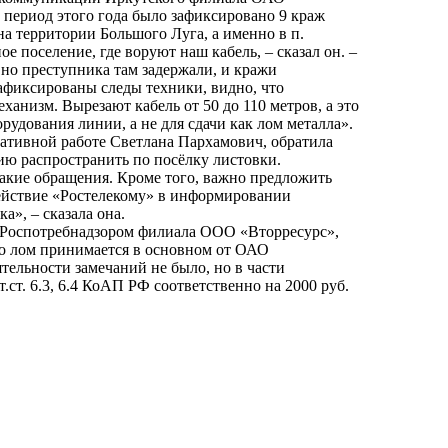
 период этого года было зафиксировано 9 краж
а территории Большого Луга, а именно в п.
е поселение, где воруют наш кабель, – сказал он. –
 но преступника там задержали, и кражи
зафиксированы следы техники, видно, что
анизм. Вырезают кабель от 50 до 110 метров, а это
рудования линии, а не для сдачи как лом металла».
ативной работе Светлана Пархамович, обратила
ию распространить по посёлку листовки.
акие обращения. Кроме того, важно предложить
действие «Ростелекому» в информировании
а», – сказала она.
 Роспотребнадзором филиала ООО «Вторресурс»,
о лом принимается в основном от ОАО
ельности замечаний не было, но в части
ст. 6.3, 6.4 КоАП РФ соответственно на 2000 руб.