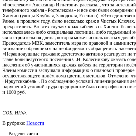
«Ростелеком» Александр Игнатович рассказал, что за истекший
телефонного кабеля «Ростелекома» и все они были совершены н
Ханчин (улицы Клубная, Заводская, Есенина). «Это единственно
Ранее, в прошлом году, было несколько краж в Чистых Ключах,
прекратились. Во всех случаях краж кабеля в п. Ханчин были 
использовалась либо специальная лестница, либо подъемный мех
явно строительная длина, которая может использоваться для обо
Председатель МВК, заместитель мэра по правовой и администр
внимание собравшихся на необходимость обращения к населен
«Неравнодушные граждане достаточно активно реагируют на т
главе Большелугского поселения С.Н. Колесникову оказать со
населения об участившихся кражах кабеля на территории посёлк
Члены комиссии заслушали информацию о плановой проверке
осуществляющего приём лома цветных металлов. Отмечено, чт
«Иркутсккабель». По соблюдению условий лицензирования деят
нарушений условий труда предприятие было оштрафовано по ст.
и 1000 руб.
СОБ. ИНФ.
В рубрике:
Новости
Разделы сайта