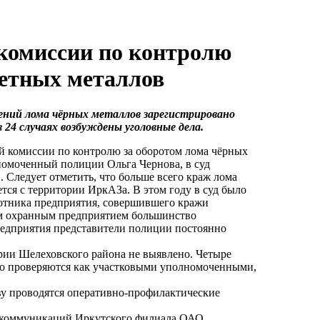
комиссии по контролю
ветных металлов
ений лома чёрных металлов зарегистрировано
в 24 случаях возбуждены уголовные дела.
й комиссии по контролю за оборотом лома чёрных
номоченный полиции Ольга Чернова, в суд
 Следует отметить, что больше всего краж лома
ется с территории ИркАЗа. В этом году в суд было
ботника предприятия, совершившего кражи
ым охранным предприятием большинство
редприятия представители полиции постоянно
рии Шелеховского района не выявлено. Четыре
рно проверяются как участковыми уполномоченными,
у проводятся оперативно-профилактические
лекоммуникаций Иркутского филиала ОАО