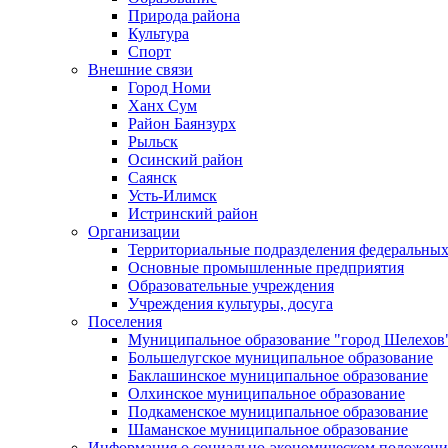
Природа района
Культура
Спорт
Внешние связи
Город Номи
Ханх Сум
Район Баянзурх
Рыльск
Осинский район
Саянск
Усть-Илимск
Истринский район
Организации
Территориальные подразделения федеральных
Основные промышленные предприятия
Образовательные учреждения
Учреждения культуры, досуга
Поселения
Муниципальное образование "город Шелехов
Большелугское муниципальное образование
Баклашинское муниципальное образование
Олхинское муниципальное образование
Подкаменское муниципальное образование
Шаманское муниципальное образование
Информация о социально-экономическом положен