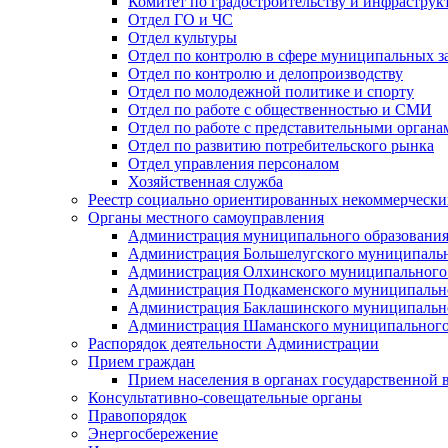
Комитет по градостроительству и инфраструк
Отдел ГО и ЧС
Отдел культуры
Отдел по контролю в сфере муниципальных з
Отдел по контролю и делопроизводству
Отдел по молодежной политике и спорту
Отдел по работе с общественностью и СМИ
Отдел по работе с представительными органа
Отдел по развитию потребительского рынка
Отдел управления персоналом
Хозяйственная служба
Реестр социально ориентированных некоммерчески
Органы местного самоуправления
Администрация муниципального образования
Администрация Большелугского муниципальн
Администрация Олхинского муниципального 
Администрация Подкаменского муниципально
Администрация Баклашинского муниципально
Администрация Шаманского муниципального
Распорядок деятельности Администрации
Прием граждан
Прием населения в органах государственной 
Консультативно-совещательные органы
Правопорядок
Энергосбережение