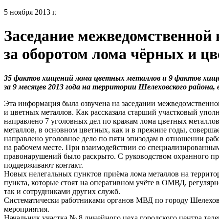
5 ноября 2013 г.
Заседание межведомственной 
за оборотом лома чёрных и ц
35 фактов хищений лома цветных металлов и 9 фактов хищ
за 9 месяцев 2013 года на территории Шелеховского района, 
Эта информация была озвучена на заседании межведомственно
и цветных металлов. Как рассказала старший участковый упол
направлено 7 уголовных дел по кражам лома цветных металлов.
металлов, в основном цветных, как и в прежние годы, соверша
направлено уголовное дело по пяти эпизодам в отношении ра
на рабочем месте. При взаимодействии со специализированн
правонарушений было раскрыто. С руководством охранного п
поддерживают контакт.
Новых нелегальных пунктов приёма лома металлов на террито
пункта, которые стоят на оперативном учёте в ОМВД, регуля
так и сотрудниками других служб.
Систематически работниками органов МВД по городу Шелехов
мероприятия.
Начальник участка № 8 линейного цеха городского центра те