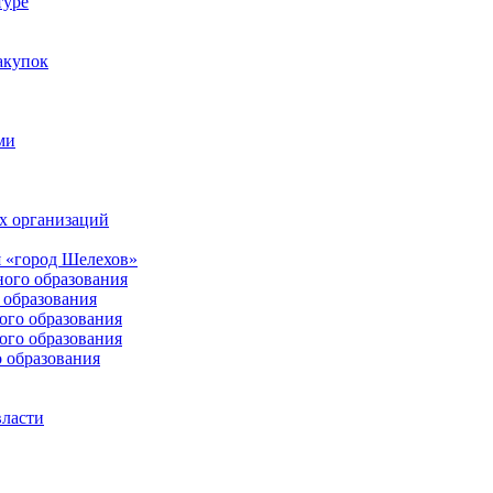
туре
акупок
ми
х организаций
 «город Шелехов»
ого образования
образования
го образования
го образования
 образования
власти