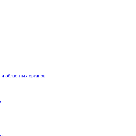
 и областных органов
"
ии