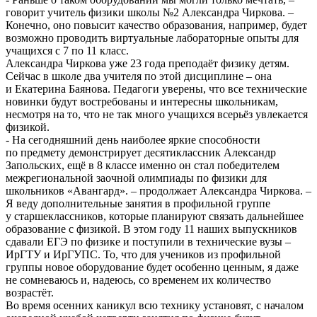
говорит учитель физики школы №2 Александра Чиркова. –
Конечно, оно повысит качество образования, например, будет
возможно проводить виртуальные лабораторные опыты для
учащихся с 7 по 11 класс.
Александра Чиркова уже 23 года преподаёт физику детям.
Сейчас в школе два учителя по этой дисциплине – она
и Екатерина Баянова. Педагоги уверены, что все технические
новинки будут востребованы и интересны школьникам,
несмотря на то, что не так много учащихся всерьёз увлекается
физикой.
- На сегодняшний день наиболее яркие способности
по предмету демонстрирует десятиклассник Александр
Запольских, ещё в 8 классе именно он стал победителем
межрегиональной заочной олимпиады по физики для
школьников «Авангард». – продолжает Александра Чиркова. –
Я веду дополнительные занятия в профильной группе
у старшеклассников, которые планируют связать дальнейшее
образование с физикой. В этом году 11 наших выпускников
сдавали ЕГЭ по физике и поступили в технические вузы –
ИрГТУ и ИрГУПС. То, что для учеников из профильной
группы новое оборудование будет особенно ценным, я даже
не сомневаюсь и, надеюсь, со временем их количество
возрастёт.
Во время осенних каникул всю технику установят, с началом