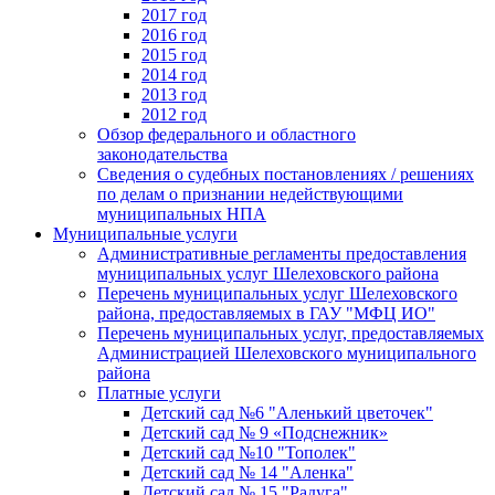
2017 год
2016 год
2015 год
2014 год
2013 год
2012 год
Обзор федерального и областного
законодательства
Сведения о судебных постановлениях / решениях
по делам о признании недействующими
муниципальных НПА
Муниципальные услуги
Административные регламенты предоставления
муниципальных услуг Шелеховского района
Перечень муниципальных услуг Шелеховского
района, предоставляемых в ГАУ "МФЦ ИО"
Перечень муниципальных услуг, предоставляемых
Администрацией Шелеховского муниципального
района
Платные услуги
Детский сад №6 "Аленький цветочек"
Детский сад № 9 «Подснежник»
Детский сад №10 "Тополек"
Детский сад № 14 "Аленка"
Детский сад № 15 "Радуга"