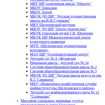
МБУ ШР спортивная школа "Юность"
МБОУ Гимназия
МБОУ Лицей
МКУК ДО ШР "Детская художественная
школа им.В.И.Сурикова"
МКУ Шелеховский вестник
МБОУ ДО ШР "Центр творчества"
МКУК Городской музей Г.И. Шелехова
МКУК ШР Межпоселенческий центр
культурного развития
МУП «Шелеховские отопительные
котельные»
МАУ ШР "Оздоровительный центр"
Детский сад № 4 «Журавлик
Начальная школа - детский сад № 14
Средняя общеобразовательная школа № 2
Средняя общеобразовательная школа № 5
МКУК ДО ШР "Детская школа искусств им.
К.Г. Самарина"
МКУ «Инженерно-хозяйственная служба
инфраструктуры Шелеховского района»
Детский сад комбинированного вида № 12
"Солнышко"
Массовые социально значимые услуги,
предоставляемые через Госуслуги