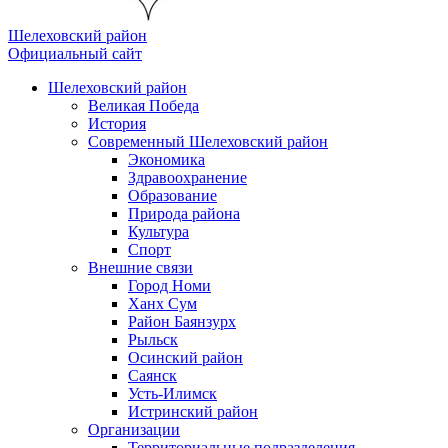
Шелеховский район
Официальный сайт
Шелеховский район
Великая Победа
История
Современный Шелеховский район
Экономика
Здравоохранение
Образование
Природа района
Культура
Спорт
Внешние связи
Город Номи
Ханх Сум
Район Баянзурх
Рыльск
Осинский район
Саянск
Усть-Илимск
Истринский район
Организации
Территориальные подразделения