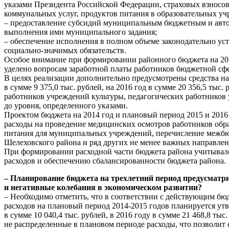
указами Президента Российской Федерации, страховых взносов
коммунальных услуг, продуктов питания в образовательных у
– предоставление субсидий муниципальным бюджетным и авт
выполнения ими муниципального задания;
– обеспечение исполнения в полном объеме законодательно у
социально-значимых обязательств.
Особое внимание при формировании районного бюджета на 201
уделено вопросам заработной платы работников бюджетной сф
В целях реализации дополнительно предусмотрены средства на 2
в сумме 9 375,0 тыс. рублей, на 2016 год в сумме 20 356,5 тыс.
работников учреждений культуры, педагогических работников
до уровня, определенного указами.
Проектом бюджета на 2014 год и плановый период 2015 и 2016
расходы на проведение медицинских осмотров работников обр
питания для муниципальных учреждений, перечисление межб
Шелеховского района и ряд других не менее важных направлен
При формировании расходной части бюджета района учитывал
расходов и обеспечению сбалансированности бюджета района.
– Планирование бюджета на трехлетний период предусматр
и негативные колебания в экономическом развитии?
– Необходимо отметить, что в соответствии с действующим б
расходов на плановый период 2014-2015 годов планируется ут
в сумме 10 040,4 тыс. рублей, в 2016 году в сумме 21 468,8 т
не распределенные в плановом периоде расходы, что позволит 