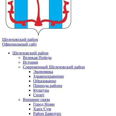
Шелеховский район
Официальный сайт
Шелеховский район
Великая Победа
История
Современный Шелеховский район
Экономика
Здравоохранение
Образование
Природа района
Культура
Спорт
Внешние связи
Город Номи
Ханх Сум
Район Баянзурх