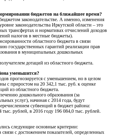
формировании бюджетов на ближайшее время?
 бюджетом законодательстве. А именно, изменения
уровне законодательства Иркутской области – это
ных трансфертах и нормативах отчислений доходов
ений налогов в местные бюджеты).
ансированности областного бюджета в связи
нию государственных гарантий реализации прав
разования в муниципальных дошкольных
получателем дотаций из областного бюджета.
айона уменьшится?
одов прогнозируется с уменьшением, но в целом
ы с приростом на 20 342,1 тыс. руб. к оценке
нций из областного бюджета.
спечению дошкольного образования (за
ьных услуг), начиная с 2014 года, будут
 перечислением субвенций в бюджет района:
4 тыс. рублей, в 2016 году 196 084,0 тыс. рублей.
ались следующие основные критерии:
в связи с достижением показателей, определенных