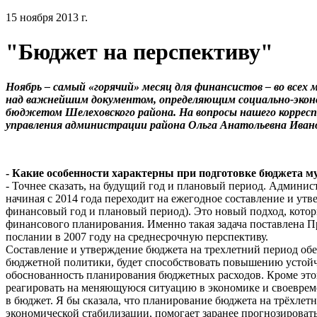
15 ноября 2013 г.
"Бюджет на перспективу"
Ноябрь – самый «горячий» месяц для финансистов – во всех
над важнейшим документом, определяющим социально-эконо
бюджетом Шелеховского района. На вопросы нашего коррес
управления администрации района Ольга Анатольевна Ивано
- Какие особенности характерны при подготовке бюджета м
- Точнее сказать, на будущий год и плановый период. Админи
начиная с 2014 года переходит на ежегодное составление и утв
финансовый год и плановый период). Это новый подход, кото
финансового планирования. Именно такая задача поставлена 
послании в 2007 году на среднесрочную перспективу.
Составление и утверждение бюджета на трехлетний период обе
бюджетной политики, будет способствовать повышению устой
обоснованность планирования бюджетных расходов. Кроме это
реагировать на меняющуюся ситуацию в экономике и своеврем
в бюджет. Я бы сказала, что планирование бюджета на трёхлет
экономической стабилизации, помогает заранее прогнозироват