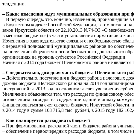
тенденции.
– Какие изменения ждут муниципальные образования при 
– В первую очередь, это, конечно, изменения, произошедшие в
в Бюджетном кодексе Российской Федерации, в том числе и на 
закон Иркутской области от 22.10.2013 №74-ОЗ «О межбюджет
в местные бюджеты» (в части установления нормативов отчисл
Изменения в законодательстве связаны с необходимостью сбал
с передачей полномочий муниципальных районов по обеспече
на получение общедоступного и бесплатного дошкольного об
организациях на уровень субъектов Российской Федерации.
Начиная с 2014 года бюджет Шелеховского района не является 
– Следовательно, доходная часть бюджета Шелеховского р
– Действительно, поступления в бюджет района налоговых дох
доходы бюджета Шелеховского района на 2014 год запланирован
поступлений за 2013 год, в основном за счет увеличения субве
Увеличение объясняется тем, что расходы по финансовому обе
исключением расходов на содержание зданий и оплату коммунал
финансироваться за счет средств бюджета Иркутской области,
в 2014 году в сумме 168 715,8 тыс. рублей, в 2015 году 182 162,
– Как планируется расходовать бюджет?
– При формировании расходной части бюджета района учитыв
– обеспечение первоочередных расходов бюджета, в том числе 