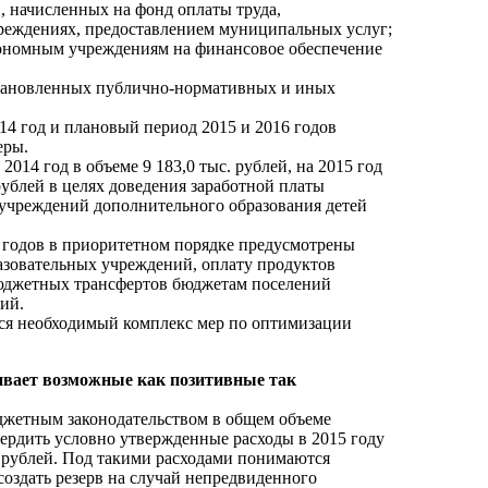
, начисленных на фонд оплаты труда,
чреждениях, предоставлением муниципальных услуг;
ономным учреждениям на финансовое обеспечение
становленных публично-нормативных и иных
4 год и плановый период 2015 и 2016 годов
еры.
014 год в объеме 9 183,0 тыс. рублей, на 2015 год
 рублей в целях доведения заработной платы
 учреждений дополнительного образования детей
 годов в приоритетном порядке предусмотрены
азовательных учреждений, оплату продуктов
юджетных трансфертов бюджетам поселений
ий.
ся необходимый комплекс мер по оптимизации
ивает возможные как позитивные так
юджетным законодательством в общем объеме
вердить условно утвержденные расходы в 2015 году
ыс. рублей. Под такими расходами понимаются
создать резерв на случай непредвиденного