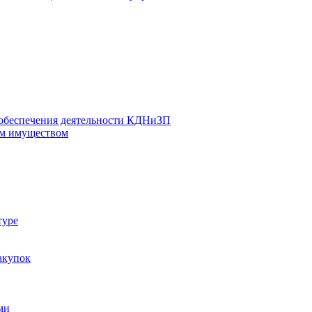
 обеспечения деятельности КДНиЗП
м имуществом
туре
акупок
ми