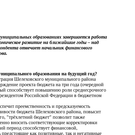
 муниципальных образованиях завершается работа
мическое развитие на ближайшие годы – над
пондента отвечает начальник финансового
ва.
униципального образования на будущий год?
страция Шелеховского муниципального района
ерждение проекта бюджета на три года (очередной
рый способствует повышению роли среднесрочного
Президентом Российской Федерации в бюджетном
спечит преемственность и предсказуемость
чивости бюджета Шелеховского района, повысит
го, "трёхлетний бюджет" позволит также
енно вносить соответствующие корректировки
ний период способствует финансовой,
ь предстоящие как позитивные, так и негативные