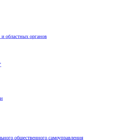
 и областных органов
"
ии
льного общественного самоуправления