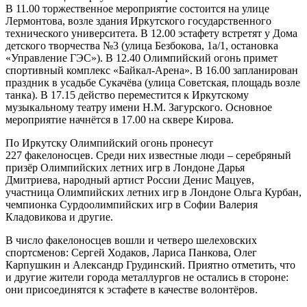
В 11.00 торжественное мероприятие состоится на улице
Лермонтова, возле здания Иркутского государственного
технического университета. В 12.00 эстафету встретят у Дома
детского творчества №3 (улица Безбокова, 1а/1, остановка
«Управление ГЭС»). В 12.40 Олимпийский огонь примет
спортивный комплекс «Байкал-Арена». В 16.00 запланирован
праздник в усадьбе Сукачёва (улица Советская, площадь возле
танка). В 17.15 действо переместится к Иркутскому
музыкальному театру имени Н.М. Загурского. Основное
мероприятие начнётся в 17.00 на сквере Кирова.
По Иркутску Олимпийский огонь пронесут
227 факелоносцев. Среди них известные люди – серебряный
призёр Олимпийских летних игр в Лондоне Дарья
Дмитриева, народный артист России Денис Мацуев,
участница Олимпийских летних игр в Лондоне Ольга Курбан,
чемпионка Сурдоолимпийских игр в Софии Валерия
Кладовикова и другие.
В число факелоносцев вошли и четверо шелеховских
спортсменов: Сергей Ходаков, Лариса Панкова, Олег
Карпушкин и Александр Грудинский. Приятно отметить, что
и другие жители города металлургов не остались в стороне:
они присоединятся к эстафете в качестве волонтёров.