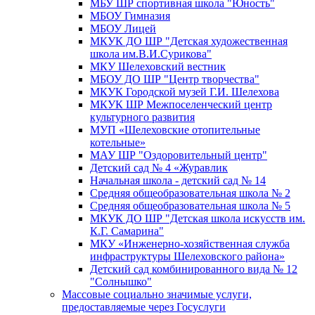
МБУ ШР спортивная школа "Юность"
МБОУ Гимназия
МБОУ Лицей
МКУК ДО ШР "Детская художественная
школа им.В.И.Сурикова"
МКУ Шелеховский вестник
МБОУ ДО ШР "Центр творчества"
МКУК Городской музей Г.И. Шелехова
МКУК ШР Межпоселенческий центр
культурного развития
МУП «Шелеховские отопительные
котельные»
МАУ ШР "Оздоровительный центр"
Детский сад № 4 «Журавлик
Начальная школа - детский сад № 14
Средняя общеобразовательная школа № 2
Средняя общеобразовательная школа № 5
МКУК ДО ШР "Детская школа искусств им.
К.Г. Самарина"
МКУ «Инженерно-хозяйственная служба
инфраструктуры Шелеховского района»
Детский сад комбинированного вида № 12
"Солнышко"
Массовые социально значимые услуги,
предоставляемые через Госуслуги