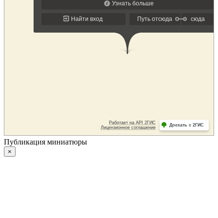
Публикация миниатюры
×