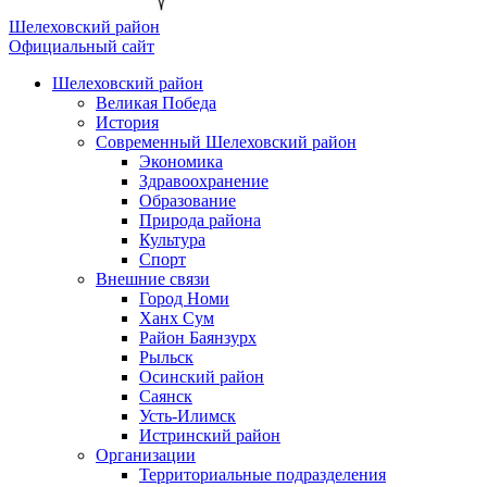
Шелеховский район
Официальный сайт
Шелеховский район
Великая Победа
История
Современный Шелеховский район
Экономика
Здравоохранение
Образование
Природа района
Культура
Спорт
Внешние связи
Город Номи
Ханх Сум
Район Баянзурх
Рыльск
Осинский район
Саянск
Усть-Илимск
Истринский район
Организации
Территориальные подразделения