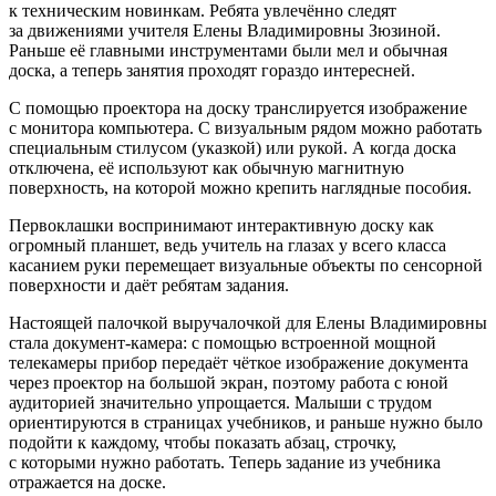
к техническим новинкам. Ребята увлечённо следят
за движениями учителя Елены Владимировны Зюзиной.
Раньше её главными инструментами были мел и обычная
доска, а теперь занятия проходят гораздо интересней.
С помощью проектора на доску транслируется изображение
с монитора компьютера. С визуальным рядом можно работать
специальным стилусом (указкой) или рукой. А когда доска
отключена, её используют как обычную магнитную
поверхность, на которой можно крепить наглядные пособия.
Первоклашки воспринимают интерактивную доску как
огромный планшет, ведь учитель на глазах у всего класса
касанием руки перемещает визуальные объекты по сенсорной
поверхности и даёт ребятам задания.
Настоящей палочкой выручалочкой для Елены Владимировны
стала документ-камера: с помощью встроенной мощной
телекамеры прибор передаёт чёткое изображение документа
через проектор на большой экран, поэтому работа с юной
аудиторией значительно упрощается. Малыши с трудом
ориентируются в страницах учебников, и раньше нужно было
подойти к каждому, чтобы показать абзац, строчку,
с которыми нужно работать. Теперь задание из учебника
отражается на доске.