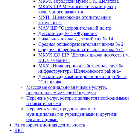
МКУК Городской музей Г.И. Шелехова
МКУК ШР Межпоселенческий центр
культурного развития
МУП «Шелеховские отопительные
котельные»
МАУ ШР "Оздоровительный центр"
Детский сад № 4 «Журавлик
Начальная школа - детский сад № 14
Средняя общеобразовательная школа № 2
Средняя общеобразовательная школа № 5
МКУК ДО ШР "Детская школа искусств им.
К.Г. Самарина"
МКУ «Инженерно-хозяйственная служба
инфраструктуры Шелеховского района»
Детский сад комбинированного вида № 12
"Солнышко"
Массовые социально значимые услуги,
предоставляемые через Госуслуги
Перечень услуг, которые являются необходимыми
и обязательными
Перечень услуг, предоставляемых
муниципальными учреждениями и другими
организациями
Антикоррупционная деятельность
КРП