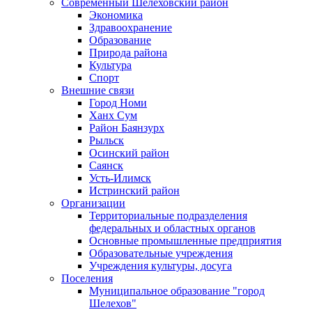
Современный Шелеховский район
Экономика
Здравоохранение
Образование
Природа района
Культура
Спорт
Внешние связи
Город Номи
Ханх Сум
Район Баянзурх
Рыльск
Осинский район
Саянск
Усть-Илимск
Истринский район
Организации
Территориальные подразделения
федеральных и областных органов
Основные промышленные предприятия
Образовательные учреждения
Учреждения культуры, досуга
Поселения
Муниципальное образование "город
Шелехов"