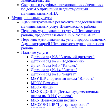
законодательства
Сведения о судебных постановлениях / решениях
по делам о признании недействующими
муниципальных НПА
Муниципальные услуги
Административные регламенты предоставления
муниципальных услуг Шелеховского района
Перечень муниципальных услуг Шелеховского
района, предоставляемых в ГАУ "МФЦ ИО"
Перечень муниципальных услуг, предоставляемых
Администрацией Шелеховского муниципального
района
Платные услуги
Детский сад №6 "Аленький цветочек"
Детский сад № 9 «Подснежник»
Детский сад №10 "Тополек"
Детский сад № 14 "Аленка"
Детский сад № 15 "Радуга"
МБУ ШР спортивная школа "Юность"
МБОУ Гимназия
МБОУ Лицей
МКУК ДО ШР "Детская художественная
школа им.В.И.Сурикова"
МКУ Шелеховский вестник
МБОУ ДО ШР "Центр творчества"