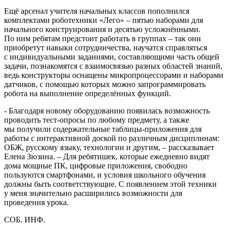
Ещё арсенал учителя начальных классов пополнился
комплектами роботехники «Лего» – пятью наборами для
начального конструирования и десятью усложнёнными.
По ним ребятам предстоит работать в группах – так они
приобретут навыки сотрудничества, научатся справляться
с индивидуальными заданиями, составляющими часть общей
задачи, познакомятся с взаимосвязью разных областей знаний,
ведь конструкторы оснащены микропроцессорами и наборами
датчиков, с помощью которых можно запрограммировать
робота на выполнение определённых функций.
- Благодаря новому оборудованию появилась возможность
проводить тест-опросы по любому предмету, а также
мы получили содержательные таблицы-приложения для
работы с интерактивной доской по различным дисциплинам:
ОБЖ, русскому языку, технологии и другим, – рассказывает
Елена Зюзина. – Для ребятишек, которые ежедневно видят
дома мощные ПК, цифровые приложения, свободно
пользуются смартфонами, и условия школьного обучения
должны быть соответствующие. С появлением этой техники
у меня значительно расширились возможности для
проведения урока.
СОБ. ИНФ.