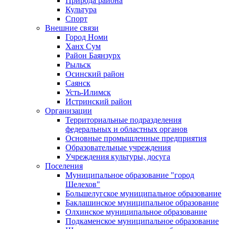
Природа района
Культура
Спорт
Внешние связи
Город Номи
Ханх Сум
Район Баянзурх
Рыльск
Осинский район
Саянск
Усть-Илимск
Истринский район
Организации
Территориальные подразделения
федеральных и областных органов
Основные промышленные предприятия
Образовательные учреждения
Учреждения культуры, досуга
Поселения
Муниципальное образование "город
Шелехов"
Большелугское муниципальное образование
Баклашинское муниципальное образование
Олхинское муниципальное образование
Подкаменское муниципальное образование