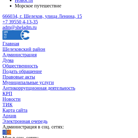
Новости
Морское путешествие
666034, г. Шелехов, улица Ленина, 15
+7 39550 4-13-35
adm@sheladm.ru
Главная
Шелеховский район
Администрация
Дума
Общественность
Подать обращение
Правовые акты
Муниципальные услуги
Антикоррупционная деятельность
КРП
Новости
ТИК
Карта сайта
Архив
Электронная очередь
Администрация в соц. сетях:
Мэр в соц. сетях: