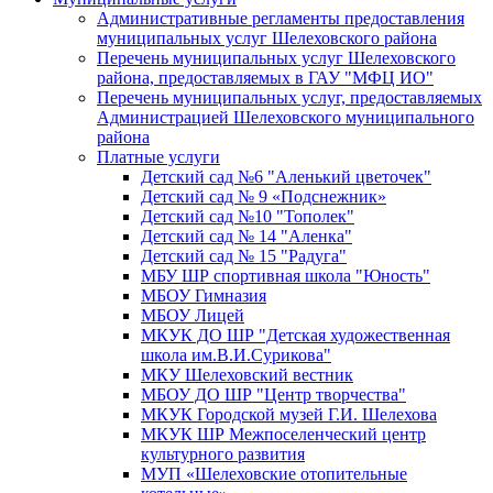
Административные регламенты предоставления
муниципальных услуг Шелеховского района
Перечень муниципальных услуг Шелеховского
района, предоставляемых в ГАУ "МФЦ ИО"
Перечень муниципальных услуг, предоставляемых
Администрацией Шелеховского муниципального
района
Платные услуги
Детский сад №6 "Аленький цветочек"
Детский сад № 9 «Подснежник»
Детский сад №10 "Тополек"
Детский сад № 14 "Аленка"
Детский сад № 15 "Радуга"
МБУ ШР спортивная школа "Юность"
МБОУ Гимназия
МБОУ Лицей
МКУК ДО ШР "Детская художественная
школа им.В.И.Сурикова"
МКУ Шелеховский вестник
МБОУ ДО ШР "Центр творчества"
МКУК Городской музей Г.И. Шелехова
МКУК ШР Межпоселенческий центр
культурного развития
МУП «Шелеховские отопительные