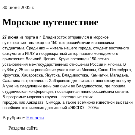
30 июня 2005 г.
Морское путешествие
27 июня
из порта в г. Владивосток отправился в морское
путешествие теплоход со 150-тью российскими и японскими
студентами. Среди них – житель нашего города, студент восточного
факультета ИГЛУ и неоднократный автор нашего молодежного
приложения Василий Щепкин. Круиз посвящен 150-летию
установления межгосударственных отношений России и Японии. В
субботу, 25 июня российские участники из Москвы, Санкт-Петербурга,
Иркутска, Хабаровска, Якутска, Владивостока, Камчатки, Магадана,
Сахалина встретились в Хабаровске для визита к японскому консулу.
А уже на следующий день они были во Владивостоке, где прошла
студенческая конференция, посвященная японо-российским связям.
В программе морского круиза – посещение таких
городов, как Хакодатэ, Симода, а также всемирно известной выставки
новейших технических достижений «ЭКСПО – 2005».
В рубрике:
Новости
Разделы сайта