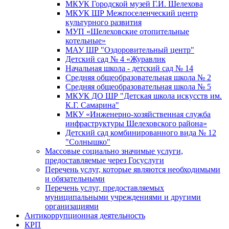
МКУК Городской музей Г.И. Шелехова
МКУК ШР Межпоселенческий центр
культурного развития
МУП «Шелеховские отопительные
котельные»
МАУ ШР "Оздоровительный центр"
Детский сад № 4 «Журавлик
Начальная школа - детский сад № 14
Средняя общеобразовательная школа № 2
Средняя общеобразовательная школа № 5
МКУК ДО ШР "Детская школа искусств им.
К.Г. Самарина"
МКУ «Инженерно-хозяйственная служба
инфраструктуры Шелеховского района»
Детский сад комбинированного вида № 12
"Солнышко"
Массовые социально значимые услуги,
предоставляемые через Госуслуги
Перечень услуг, которые являются необходимыми
и обязательными
Перечень услуг, предоставляемых
муниципальными учреждениями и другими
организациями
Антикоррупционная деятельность
КРП