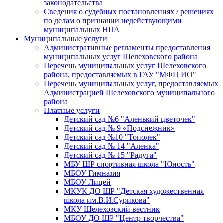
законодательства
Сведения о судебных постановлениях / решениях
по делам о признании недействующими
муниципальных НПА
Муниципальные услуги
Административные регламенты предоставления
муниципальных услуг Шелеховского района
Перечень муниципальных услуг Шелеховского
района, предоставляемых в ГАУ "МФЦ ИО"
Перечень муниципальных услуг, предоставляемых
Администрацией Шелеховского муниципального
района
Платные услуги
Детский сад №6 "Аленький цветочек"
Детский сад № 9 «Подснежник»
Детский сад №10 "Тополек"
Детский сад № 14 "Аленка"
Детский сад № 15 "Радуга"
МБУ ШР спортивная школа "Юность"
МБОУ Гимназия
МБОУ Лицей
МКУК ДО ШР "Детская художественная
школа им.В.И.Сурикова"
МКУ Шелеховский вестник
МБОУ ДО ШР "Центр творчества"