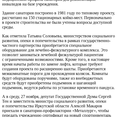
инвалидов на базе учреждения.
Здание санатория построено в 1981 году по типовому проекту,
рассчитано на 150 стационарных койко-мест. Первоначально
в проекте строительства не были учтены вопросы доступной
среды.
Как отметила Татьяна Соловьева, министерством социального
развития, опеки и попечительства в рамках государственно-
частного партнерства приобретается специальное
оборудование для лечебно-физкультурного комплекса. Это
позволит заниматься лечебной физкультурой пациентам
с ограниченными возможностями. Кроме того, в настоящее
время начаты работы по замене лифта, которые требуют
создания проекта по расширению шахты. Приобретаются
межкомнатные пороги для прохождения колясок. Комнаты
будут оборудованы поручнями, также из внебюджетных
средств будут приобретены подъемник и шагающий
подъемник, ведутся работы по установке временного пандуса.
А в среду, 27 ноября, депутат Государственной Думы Сергей
Тен и заместитель министра социального развития, опеки
и попечительства Иркутской области Алексей Макаров
приехали в санатории-профилактории «Металлург», чтобы
передать учреждению сертификат на новый спортинвентарь