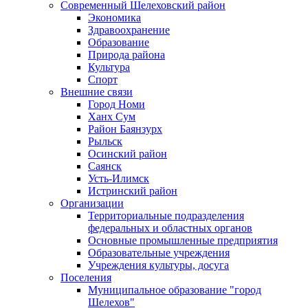
Современный Шелеховский район
Экономика
Здравоохранение
Образование
Природа района
Культура
Спорт
Внешние связи
Город Номи
Ханх Сум
Район Баянзурх
Рыльск
Осинский район
Саянск
Усть-Илимск
Истринский район
Организации
Территориальные подразделения
федеральных и областных органов
Основные промышленные предприятия
Образовательные учреждения
Учреждения культуры, досуга
Поселения
Муниципальное образование "город
Шелехов"