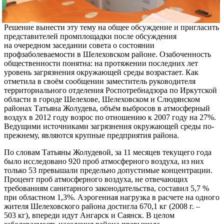
Решение вынести эту тему на общее обсуждение и пригласить
представителей промплощадки после обсуждения
на очередном заседании совета о состоянии
профзаболеваемости в Шелеховском районе. Озабоченность
общественности понятна: на протяжении последних лет
уровень загрязнения окружающей среды возрастает. Как
отметила в своём сообщении заместитель руководителя
территориального отделения Роспотребнадзора по Иркутской
области в городе Шелехове, Шелеховском и Слюдянском
районах Татьяна Жолудева, объём выбросов в атмосферный
воздух в 2012 году возрос по отношению к 2007 году на 27%.
Ведущими источниками загрязнения окружающей среды по-
прежнему, являются крупные предприятия района.
По словам Татьяны Жолудевой, за 11 месяцев текущего года
было исследовано 920 проб атмосферного воздуха, из них
только 53 превышали предельно допустимые концентрации.
Процент проб атмосферного воздуха, не отвечающих
требованиям санитарного законодательства, составил 5,7 %
при областном 1,3%. Аэрогенная нагрузка в расчете на одного
жителя Шелеховского района достигла 670,1 кг (2008 г. –
503 кг), впереди идут Ангарск и Саянск. В целом