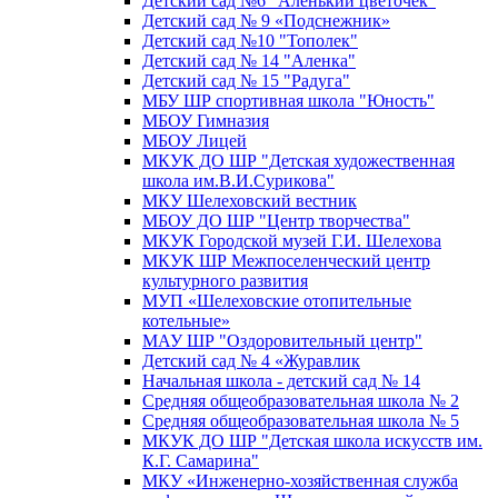
Детский сад №6 "Аленький цветочек"
Детский сад № 9 «Подснежник»
Детский сад №10 "Тополек"
Детский сад № 14 "Аленка"
Детский сад № 15 "Радуга"
МБУ ШР спортивная школа "Юность"
МБОУ Гимназия
МБОУ Лицей
МКУК ДО ШР "Детская художественная
школа им.В.И.Сурикова"
МКУ Шелеховский вестник
МБОУ ДО ШР "Центр творчества"
МКУК Городской музей Г.И. Шелехова
МКУК ШР Межпоселенческий центр
культурного развития
МУП «Шелеховские отопительные
котельные»
МАУ ШР "Оздоровительный центр"
Детский сад № 4 «Журавлик
Начальная школа - детский сад № 14
Средняя общеобразовательная школа № 2
Средняя общеобразовательная школа № 5
МКУК ДО ШР "Детская школа искусств им.
К.Г. Самарина"
МКУ «Инженерно-хозяйственная служба