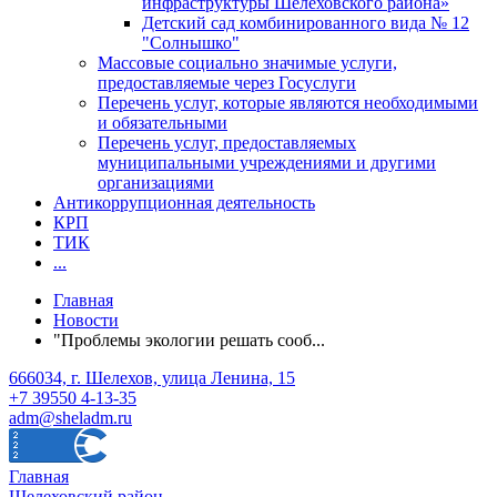
инфраструктуры Шелеховского района»
Детский сад комбинированного вида № 12
"Солнышко"
Массовые социально значимые услуги,
предоставляемые через Госуслуги
Перечень услуг, которые являются необходимыми
и обязательными
Перечень услуг, предоставляемых
муниципальными учреждениями и другими
организациями
Антикоррупционная деятельность
КРП
ТИК
...
Главная
Новости
"Проблемы экологии решать сооб...
666034, г. Шелехов, улица Ленина, 15
+7 39550 4-13-35
adm@sheladm.ru
Главная
Шелеховский район