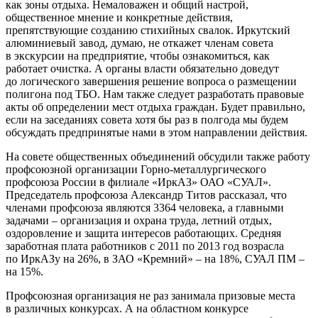
как зоны отдыха. Немаловажен и общий настрой,
общественное мнение и конкретные действия,
препятствующие созданию стихийных свалок. Иркутский
алюминиевый завод, думаю, не откажет членам совета
в экскурсии на предприятие, чтобы ознакомиться, как
работает очистка. А органы власти обязательно доведут
до логического завершения решение вопроса о размещении
полигона под ТБО. Нам также следует разработать правовые
акты об определении мест отдыха граждан. Будет правильно,
если на заседаниях совета хотя бы раз в полгода мы будем
обсуждать предпринятые нами в этом направлении действия.
На совете общественных объединений обсудили также работу
профсоюзной организации Горно-металлургического
профсоюза России в филиале «ИркАЗ» ОАО «СУАЛ».
Председатель профсоюза Александр Титов рассказал, что
членами профсоюза являются 3364 человека, а главными
задачами – организация и охрана труда, летний отдых,
оздоровление и защита интересов работающих. Средняя
заработная плата работников с 2011 по 2013 год возрасла
по ИркАЗу на 26%, в ЗАО «Кремний» – на 18%, СУАЛ ПМ –
на 15%.
Профсоюзная организация не раз занимала призовые места
в различных конкурсах. А на областном конкурсе