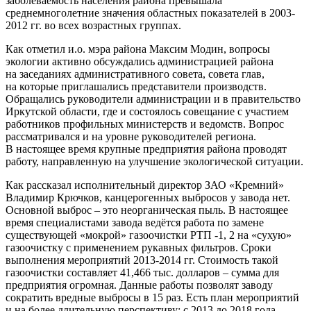
заболеваемость населения района превышала
среднемноголетние значения областных показателей в 2003-
2012 гг. во всех возрастных группах.
Как отметил и.о. мэра района Максим Модин, вопросы
экологии активно обсуждались администрацией района
на заседаниях административного совета, совета глав,
на которые приглашались представители производств.
Обращались руководители администрации и в правительство
Иркутской области, где и состоялось совещание с участием
работников профильных министерств и ведомств. Вопрос
рассматривался и на уровне руководителей региона.
В настоящее время крупные предприятия района проводят
работу, направленную на улучшение экологической ситуации.
Как рассказал исполнительный директор ЗАО «Кремний»
Владимир Крючков, канцерогенных выбросов у завода нет.
Основной выброс – это неорганическая пыль. В настоящее
время специалистами завода ведётся работа по замене
существующей «мокрой» газоочистки РТП -1, 2 на «сухую»
газоочистку с применением рукавных фильтров. Сроки
выполнения мероприятий 2013-2014 гг. Стоимость такой
газоочистки составляет 41,466 тыс. долларов – сумма для
предприятия огромная. Данные работы позволят заводу
сократить вредные выбросы в 15 раз. Есть план мероприятий
и на более длительную перспективу: с 2013 до 2018 года.