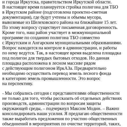
и города Иркутска, правительством Иркутской области.
В настоящее время планируется стройка полигона для ТБО
в Иркутском районе (подготовлена проектно-сметная
документация), где будут учтены и объемы мусора,
вывозимые из Шелеховского района на ближайшие 15 лет.
По этому вопросу существует письменная договоренность.
Кроме того, наш район участвует в межмуниципальной
программе по созданию полигона ТБО совместно
с Иркутским и Ангарским муниципальными образованиями.
Вопрос находится на контроле в администрации, и работы
по нему ведутся. Так, в настоящее время выделена площадка
под полигон для твердых бытовых отходов. Но данная
площадка расположена в лесном массиве рядом
с действующим полигоном ИркАЗа. Предварительно
необходимо осуществить перевод земель лесного фонда
в категорию земель промышленности. Это вопрос
на перспективу.
- Мы собрались сегодня с представителями общественности
не только для того, чтобы рассказать об отдельных действиях
производств, администрации по вопросам защиты
окружающей среды, – подчеркнул Максим Модин. – Важно
консолидировать наши усилия. Я предлагаю общественности
также выработать предложения по участию общественных
объединений в мероприятиях по очистке территорий, таких,