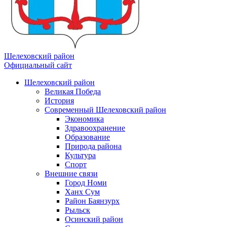
Шелеховский район
Официальный сайт
Шелеховский район
Великая Победа
История
Современный Шелеховский район
Экономика
Здравоохранение
Образование
Природа района
Культура
Спорт
Внешние связи
Город Номи
Ханх Сум
Район Баянзурх
Рыльск
Осинский район