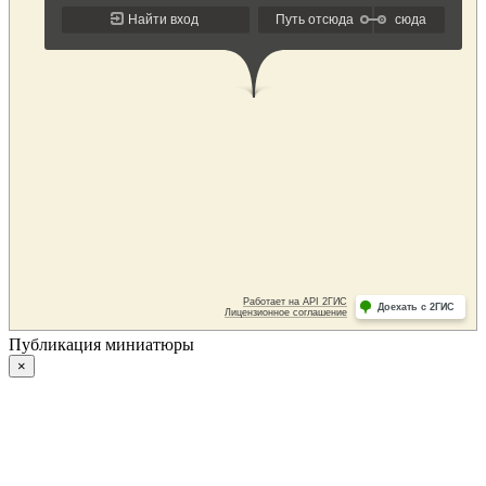
Публикация миниатюры
×