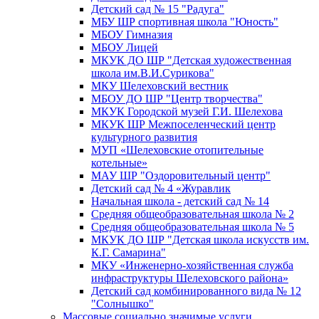
Детский сад № 15 "Радуга"
МБУ ШР спортивная школа "Юность"
МБОУ Гимназия
МБОУ Лицей
МКУК ДО ШР "Детская художественная
школа им.В.И.Сурикова"
МКУ Шелеховский вестник
МБОУ ДО ШР "Центр творчества"
МКУК Городской музей Г.И. Шелехова
МКУК ШР Межпоселенческий центр
культурного развития
МУП «Шелеховские отопительные
котельные»
МАУ ШР "Оздоровительный центр"
Детский сад № 4 «Журавлик
Начальная школа - детский сад № 14
Средняя общеобразовательная школа № 2
Средняя общеобразовательная школа № 5
МКУК ДО ШР "Детская школа искусств им.
К.Г. Самарина"
МКУ «Инженерно-хозяйственная служба
инфраструктуры Шелеховского района»
Детский сад комбинированного вида № 12
"Солнышко"
Массовые социально значимые услуги,