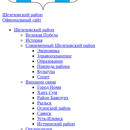
Шелеховский район
Официальный сайт
Шелеховский район
Великая Победа
История
Современный Шелеховский район
Экономика
Здравоохранение
Образование
Природа района
Культура
Спорт
Внешние связи
Город Номи
Ханх Сум
Район Баянзурх
Рыльск
Осинский район
Саянск
Усть-Илимск
Истринский район
Организации