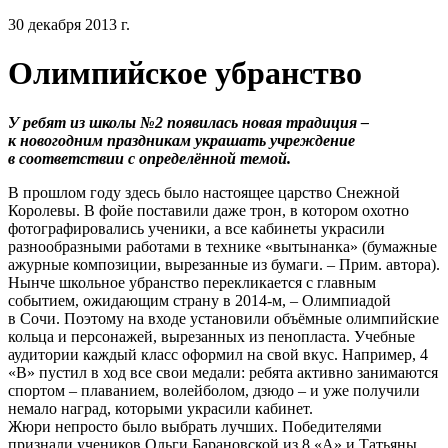
30 декабря 2013 г.
Олимпийское убранство
У ребят из школы №2 появилась новая традиция –
к новогодним праздникам украшать учреждение
в соответствии с определённой темой.
В прошлом году здесь было настоящее царство Снежной
Королевы. В фойе поставили даже трон, в котором охотно
фотографировались ученики, а все кабинеты украсили
разнообразными работами в технике «вытынанка» (бумажные
ажурные композиции, вырезанные из бумаги. – Прим. автора).
Нынче школьное убранство перекликается с главным
событием, ожидающим страну в 2014-м, – Олимпиадой
в Сочи. Поэтому на входе установили объёмные олимпийские
кольца и персонажей, вырезанных из пенопласта. Учебные
аудитории каждый класс оформил на свой вкус. Например, 4
«В» пустил в ход все свои медали: ребята активно занимаются
спортом – плаванием, волейболом, дзюдо – и уже получили
немало наград, которыми украсили кабинет.
Жюри непросто было выбрать лучших. Победителями
признали учеников Ольги Барановской из 8 «А» и Татьяны