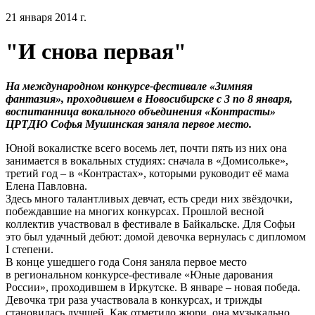
21 января 2014 г.
"И снова первая"
На международном конкурсе-фестивале «Зимняя
фантазия», проходившем в Новосибирске с 3 по 8 января,
воспитанница вокального объединения «Контрасты»
ЦРТДЮ Софья Мушинская заняла первое место.
Юной вокалистке всего восемь лет, почти пять из них она
занимается в вокальных студиях: сначала в «Домисольке»,
третий год – в «Контрастах», которыми руководит её мама
Елена Павловна.
Здесь много талантливых девчат, есть среди них звёздочки,
побеждавшие на многих конкурсах. Прошлой весной
коллектив участвовал в фестивале в Байкальске. Для Софьи
это был удачный дебют: домой девочка вернулась с дипломом
I степени.
В конце ушедшего года Соня заняла первое место
в региональном конкурсе-фестивале «Юные дарования
России», проходившем в Иркутске. В январе – новая победа.
Девочка три раза участвовала в конкурсах, и трижды
становилась лучшей. Как отметило жюри, она музыкально