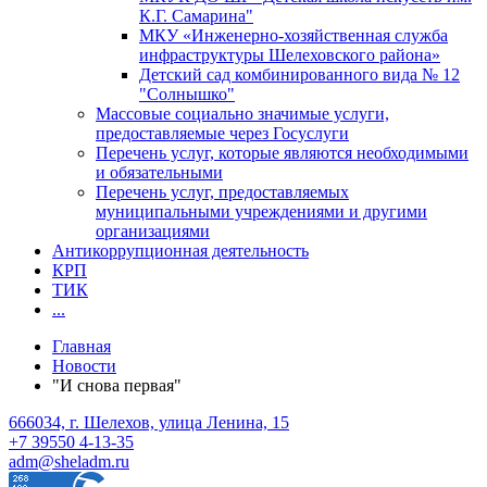
К.Г. Самарина"
МКУ «Инженерно-хозяйственная служба
инфраструктуры Шелеховского района»
Детский сад комбинированного вида № 12
"Солнышко"
Массовые социально значимые услуги,
предоставляемые через Госуслуги
Перечень услуг, которые являются необходимыми
и обязательными
Перечень услуг, предоставляемых
муниципальными учреждениями и другими
организациями
Антикоррупционная деятельность
КРП
ТИК
...
Главная
Новости
"И снова первая"
666034, г. Шелехов, улица Ленина, 15
+7 39550 4-13-35
adm@sheladm.ru