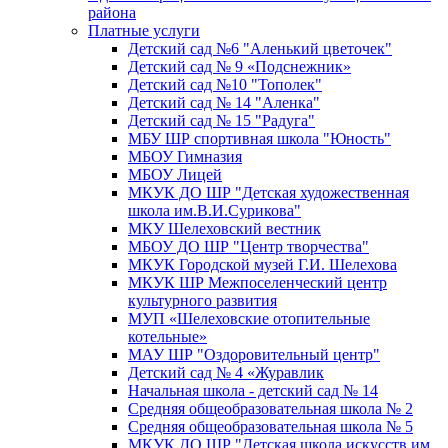
района
Платные услуги
Детский сад №6 "Аленький цветочек"
Детский сад № 9 «Подснежник»
Детский сад №10 "Тополек"
Детский сад № 14 "Аленка"
Детский сад № 15 "Радуга"
МБУ ШР спортивная школа "Юность"
МБОУ Гимназия
МБОУ Лицей
МКУК ДО ШР "Детская художественная
школа им.В.И.Сурикова"
МКУ Шелеховский вестник
МБОУ ДО ШР "Центр творчества"
МКУК Городской музей Г.И. Шелехова
МКУК ШР Межпоселенческий центр
культурного развития
МУП «Шелеховские отопительные
котельные»
МАУ ШР "Оздоровительный центр"
Детский сад № 4 «Журавлик
Начальная школа - детский сад № 14
Средняя общеобразовательная школа № 2
Средняя общеобразовательная школа № 5
МКУК ДО ШР "Детская школа искусств им.