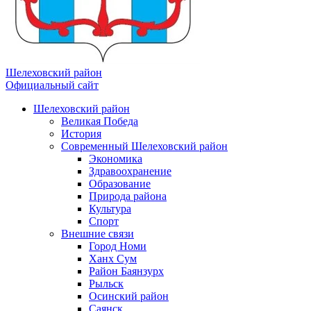
Шелеховский район
Официальный сайт
Шелеховский район
Великая Победа
История
Современный Шелеховский район
Экономика
Здравоохранение
Образование
Природа района
Культура
Спорт
Внешние связи
Город Номи
Ханх Сум
Район Баянзурх
Рыльск
Осинский район
Саянск