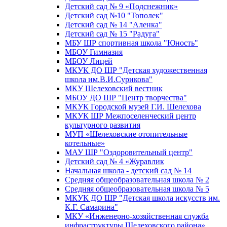
Детский сад № 9 «Подснежник»
Детский сад №10 "Тополек"
Детский сад № 14 "Аленка"
Детский сад № 15 "Радуга"
МБУ ШР спортивная школа "Юность"
МБОУ Гимназия
МБОУ Лицей
МКУК ДО ШР "Детская художественная
школа им.В.И.Сурикова"
МКУ Шелеховский вестник
МБОУ ДО ШР "Центр творчества"
МКУК Городской музей Г.И. Шелехова
МКУК ШР Межпоселенческий центр
культурного развития
МУП «Шелеховские отопительные
котельные»
МАУ ШР "Оздоровительный центр"
Детский сад № 4 «Журавлик
Начальная школа - детский сад № 14
Средняя общеобразовательная школа № 2
Средняя общеобразовательная школа № 5
МКУК ДО ШР "Детская школа искусств им.
К.Г. Самарина"
МКУ «Инженерно-хозяйственная служба
инфраструктуры Шелеховского района»