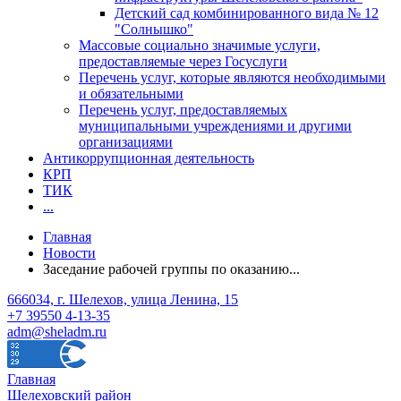
Детский сад комбинированного вида № 12
"Солнышко"
Массовые социально значимые услуги,
предоставляемые через Госуслуги
Перечень услуг, которые являются необходимыми
и обязательными
Перечень услуг, предоставляемых
муниципальными учреждениями и другими
организациями
Антикоррупционная деятельность
КРП
ТИК
...
Главная
Новости
Заседание рабочей группы по оказанию...
666034, г. Шелехов, улица Ленина, 15
+7 39550 4-13-35
adm@sheladm.ru
Главная
Шелеховский район