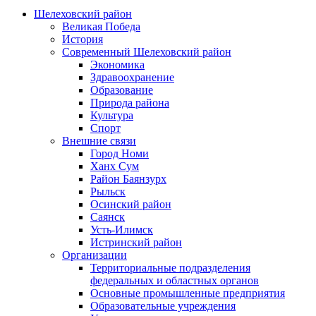
Шелеховский район
Великая Победа
История
Современный Шелеховский район
Экономика
Здравоохранение
Образование
Природа района
Культура
Спорт
Внешние связи
Город Номи
Ханх Сум
Район Баянзурх
Рыльск
Осинский район
Саянск
Усть-Илимск
Истринский район
Организации
Территориальные подразделения
федеральных и областных органов
Основные промышленные предприятия
Образовательные учреждения