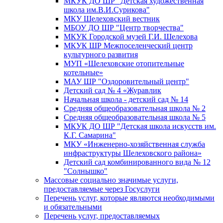
МКУК ДО ШР "Детская художественная
школа им.В.И.Сурикова"
МКУ Шелеховский вестник
МБОУ ДО ШР "Центр творчества"
МКУК Городской музей Г.И. Шелехова
МКУК ШР Межпоселенческий центр
культурного развития
МУП «Шелеховские отопительные
котельные»
МАУ ШР "Оздоровительный центр"
Детский сад № 4 «Журавлик
Начальная школа - детский сад № 14
Средняя общеобразовательная школа № 2
Средняя общеобразовательная школа № 5
МКУК ДО ШР "Детская школа искусств им.
К.Г. Самарина"
МКУ «Инженерно-хозяйственная служба
инфраструктуры Шелеховского района»
Детский сад комбинированного вида № 12
"Солнышко"
Массовые социально значимые услуги,
предоставляемые через Госуслуги
Перечень услуг, которые являются необходимыми
и обязательными
Перечень услуг, предоставляемых