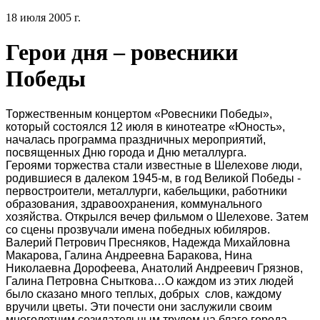
18 июля 2005 г.
Герои дня – ровесники
Победы
Торжественным концертом «Ровесники Победы»,
который состоялся 12 июля в кинотеатре «Юность»,
началась программа праздничных мероприятий,
посвященных Дню города и Дню металлурга.
Героями торжества стали известные в Шелехове люди,
родившиеся в далеком 1945-м, в год Великой Победы -
первостроители, металлурги, кабельщики, работники
образования, здравоохранения, коммунального
хозяйства. Открылся вечер фильмом о Шелехове. Затем
со сцены прозвучали имена победных юбиляров.
Валерий Петрович Пресняков, Надежда Михайловна
Макарова, Галина Андреевна Баракова, Нина
Николаевна Дорофеева, Анатолий Андреевич Грязнов,
Галина Петровна Сныткова…О каждом из этих людей
было сказано много теплых, добрых
слов, каждому
вручили цветы. Эти почести они заслужили своим
многолетним созидательным трудом на благо города.