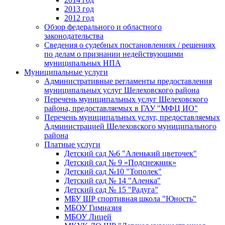
2013 год
2012 год
Обзор федерального и областного
законодательства
Сведения о судебных постановлениях / решениях
по делам о признании недействующими
муниципальных НПА
Муниципальные услуги
Административные регламенты предоставления
муниципальных услуг Шелеховского района
Перечень муниципальных услуг Шелеховского
района, предоставляемых в ГАУ "МФЦ ИО"
Перечень муниципальных услуг, предоставляемых
Администрацией Шелеховского муниципального
района
Платные услуги
Детский сад №6 "Аленький цветочек"
Детский сад № 9 «Подснежник»
Детский сад №10 "Тополек"
Детский сад № 14 "Аленка"
Детский сад № 15 "Радуга"
МБУ ШР спортивная школа "Юность"
МБОУ Гимназия
МБОУ Лицей