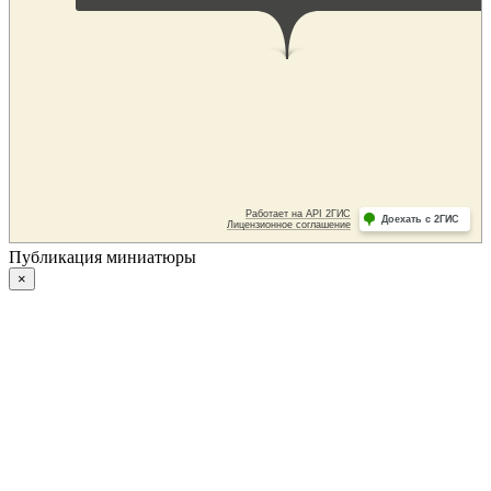
Публикация миниатюры
×