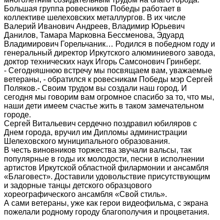
Большая группа ровесников Победы работает в
коллективе шелеховских металлургов. В их числе
Валерий Иванович Андреев, Владимир Юрьевич
Данилов, Тамара Марковна Бессменова, Эдуард
Владимирович Горельчаник… Родился в победном году и
генеральный директор Иркутского алюминиевого завода,
доктор технических наук Игорь Самсонович Гринберг.
- Сегодняшнюю встречу мы посвящаем вам, уважаемые
ветераны, - обратился к ровесникам Победы мэр Сергей
Поляков.- Своим трудом вы создали наш город. И
сегодня мы говорим вам огромное спасибо за то, что мы,
наши дети имеем счастье жить в таком замечательном
городе.
Сергей Витальевич сердечно поздравил юбиляров с
Днем города, вручил им Дипломы администрации
Шелеховского муниципального образования.
В честь виновников торжества звучали вальсы, так
популярные в годы их молодости, песни в исполнении
артистов Иркутской областной филармонии и ансамбля
«Благовест». Доставили удовольствие присутствующим
и задорные танцы детского образцового
хореографического ансамбля «Свой стиль».
А сами ветераны, уже как герои видеофильма, с экрана
пожелали родному городу благополучия и процветания.