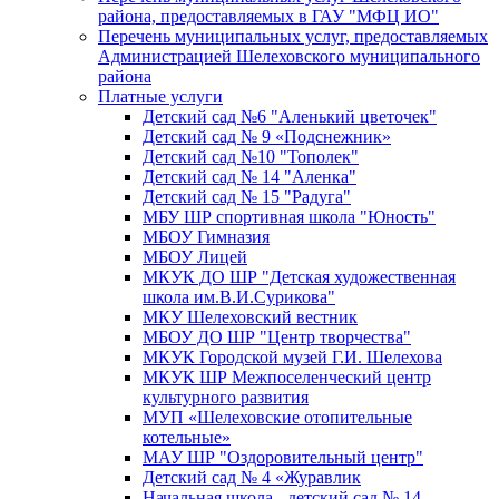
района, предоставляемых в ГАУ "МФЦ ИО"
Перечень муниципальных услуг, предоставляемых
Администрацией Шелеховского муниципального
района
Платные услуги
Детский сад №6 "Аленький цветочек"
Детский сад № 9 «Подснежник»
Детский сад №10 "Тополек"
Детский сад № 14 "Аленка"
Детский сад № 15 "Радуга"
МБУ ШР спортивная школа "Юность"
МБОУ Гимназия
МБОУ Лицей
МКУК ДО ШР "Детская художественная
школа им.В.И.Сурикова"
МКУ Шелеховский вестник
МБОУ ДО ШР "Центр творчества"
МКУК Городской музей Г.И. Шелехова
МКУК ШР Межпоселенческий центр
культурного развития
МУП «Шелеховские отопительные
котельные»
МАУ ШР "Оздоровительный центр"
Детский сад № 4 «Журавлик
Начальная школа - детский сад № 14