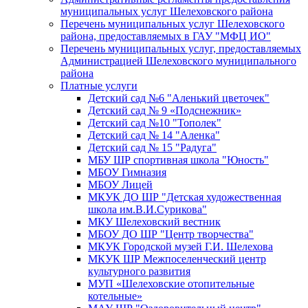
муниципальных услуг Шелеховского района
Перечень муниципальных услуг Шелеховского
района, предоставляемых в ГАУ "МФЦ ИО"
Перечень муниципальных услуг, предоставляемых
Администрацией Шелеховского муниципального
района
Платные услуги
Детский сад №6 "Аленький цветочек"
Детский сад № 9 «Подснежник»
Детский сад №10 "Тополек"
Детский сад № 14 "Аленка"
Детский сад № 15 "Радуга"
МБУ ШР спортивная школа "Юность"
МБОУ Гимназия
МБОУ Лицей
МКУК ДО ШР "Детская художественная
школа им.В.И.Сурикова"
МКУ Шелеховский вестник
МБОУ ДО ШР "Центр творчества"
МКУК Городской музей Г.И. Шелехова
МКУК ШР Межпоселенческий центр
культурного развития
МУП «Шелеховские отопительные
котельные»