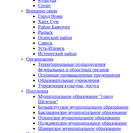
Культура
Спорт
Внешние связи
Город Номи
Ханх Сум
Район Баянзурх
Рыльск
Осинский район
Саянск
Усть-Илимск
Истринский район
Организации
Территориальные подразделения
федеральных и областных органов
Основные промышленные предприятия
Образовательные учреждения
Учреждения культуры, досуга
Поселения
Муниципальное образование "город
Шелехов"
Большелугское муниципальное образование
Баклашинское муниципальное образование
Олхинское муниципальное образование
Подкаменское муниципальное образование
Шаманское муниципальное образование