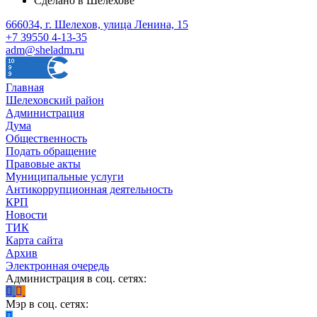
Сделано в Шелехове
666034, г. Шелехов, улица Ленина, 15
+7 39550 4-13-35
adm@sheladm.ru
Главная
Шелеховский район
Администрация
Дума
Общественность
Подать обращение
Правовые акты
Муниципальные услуги
Антикоррупционная деятельность
КРП
Новости
ТИК
Карта сайта
Архив
Электронная очередь
Администрация в соц. сетях:
Мэр в соц. сетях: