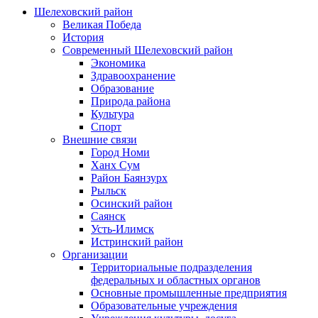
Шелеховский район
Великая Победа
История
Современный Шелеховский район
Экономика
Здравоохранение
Образование
Природа района
Культура
Спорт
Внешние связи
Город Номи
Ханх Сум
Район Баянзурх
Рыльск
Осинский район
Саянск
Усть-Илимск
Истринский район
Организации
Территориальные подразделения
федеральных и областных органов
Основные промышленные предприятия
Образовательные учреждения