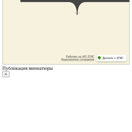
Публикация миниатюры
×