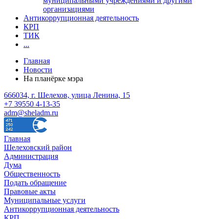
муниципальными учреждениями и другими
организациями
Антикоррупционная деятельность
КРП
ТИК
...
Главная
Новости
На планёрке мэра
666034, г. Шелехов, улица Ленина, 15
+7 39550 4-13-35
adm@sheladm.ru
Главная
Шелеховский район
Администрация
Дума
Общественность
Подать обращение
Правовые акты
Муниципальные услуги
Антикоррупционная деятельность
КРП