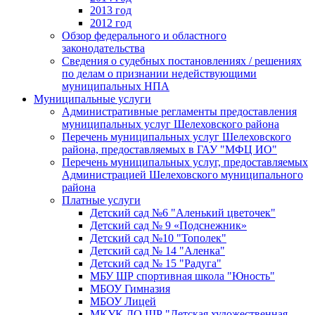
2013 год
2012 год
Обзор федерального и областного
законодательства
Сведения о судебных постановлениях / решениях
по делам о признании недействующими
муниципальных НПА
Муниципальные услуги
Административные регламенты предоставления
муниципальных услуг Шелеховского района
Перечень муниципальных услуг Шелеховского
района, предоставляемых в ГАУ "МФЦ ИО"
Перечень муниципальных услуг, предоставляемых
Администрацией Шелеховского муниципального
района
Платные услуги
Детский сад №6 "Аленький цветочек"
Детский сад № 9 «Подснежник»
Детский сад №10 "Тополек"
Детский сад № 14 "Аленка"
Детский сад № 15 "Радуга"
МБУ ШР спортивная школа "Юность"
МБОУ Гимназия
МБОУ Лицей
МКУК ДО ШР "Детская художественная