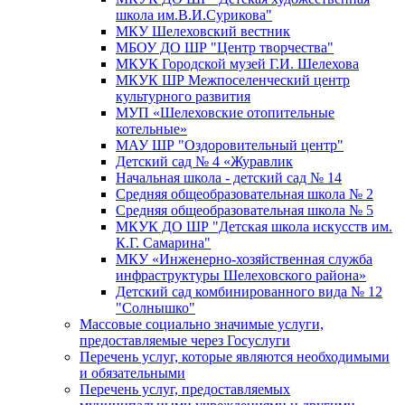
школа им.В.И.Сурикова"
МКУ Шелеховский вестник
МБОУ ДО ШР "Центр творчества"
МКУК Городской музей Г.И. Шелехова
МКУК ШР Межпоселенческий центр
культурного развития
МУП «Шелеховские отопительные
котельные»
МАУ ШР "Оздоровительный центр"
Детский сад № 4 «Журавлик
Начальная школа - детский сад № 14
Средняя общеобразовательная школа № 2
Средняя общеобразовательная школа № 5
МКУК ДО ШР "Детская школа искусств им.
К.Г. Самарина"
МКУ «Инженерно-хозяйственная служба
инфраструктуры Шелеховского района»
Детский сад комбинированного вида № 12
"Солнышко"
Массовые социально значимые услуги,
предоставляемые через Госуслуги
Перечень услуг, которые являются необходимыми
и обязательными
Перечень услуг, предоставляемых