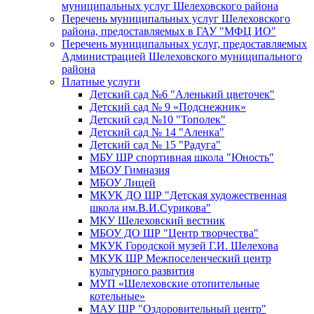
муниципальных услуг Шелеховского района
Перечень муниципальных услуг Шелеховского
района, предоставляемых в ГАУ "МФЦ ИО"
Перечень муниципальных услуг, предоставляемых
Администрацией Шелеховского муниципального
района
Платные услуги
Детский сад №6 "Аленький цветочек"
Детский сад № 9 «Подснежник»
Детский сад №10 "Тополек"
Детский сад № 14 "Аленка"
Детский сад № 15 "Радуга"
МБУ ШР спортивная школа "Юность"
МБОУ Гимназия
МБОУ Лицей
МКУК ДО ШР "Детская художественная
школа им.В.И.Сурикова"
МКУ Шелеховский вестник
МБОУ ДО ШР "Центр творчества"
МКУК Городской музей Г.И. Шелехова
МКУК ШР Межпоселенческий центр
культурного развития
МУП «Шелеховские отопительные
котельные»
МАУ ШР "Оздоровительный центр"