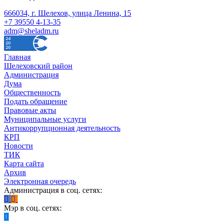
666034, г. Шелехов, улица Ленина, 15
+7 39550 4-13-35
adm@sheladm.ru
Главная
Шелеховский район
Администрация
Дума
Общественность
Подать обращение
Правовые акты
Муниципальные услуги
Антикоррупционная деятельность
КРП
Новости
ТИК
Карта сайта
Архив
Электронная очередь
Администрация в соц. сетях:
Мэр в соц. сетях: