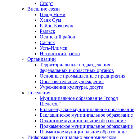
Спорт
Внешние связи
Город Номи
Ханх Сум
Район Баянзурх
Рыльск
Осинский район
Саянск
Усть-Илимск
Истринский район
Организации
Территориальные подразделения
федеральных и областных органов
Основные промышленные предприятия
Образовательные учреждения
Учреждения культуры, досуга
Поселения
Муниципальное образование "город
Шелехов"
Большелугское муниципальное образование
Баклашинское муниципальное образование
Олхинское муниципальное образование
Подкаменское муниципальное образование
Шаманское муниципальное образование
Информация о социально-экономическом