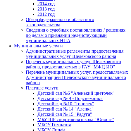
2014 год
2013 год
2012 год
Обзор федерального и областного
законодательства
Сведения о судебных постановлениях / решениях
по делам о признании недействующими
муниципальных НПА
Муниципальные услуги
Административные регламенты предоставления
муниципальных услуг Шелеховского района
Перечень муниципальных услуг Шелеховского
района, предоставляемых в ГАУ "МФЦ ИО"
Перечень муниципальных услуг, предоставляемых
Администрацией Шелеховского муниципального
района
Платные услуги
Детский сад №6 "Аленький цветочек"
Детский сад № 9 «Подснежник»
Детский сад №10 "Тополек"
Детский сад № 14 "Аленка"
Детский сад № 15 "Радуга"
МБУ ШР спортивная школа "Юность"
МБОУ Гимназия
МБОУ Лицей