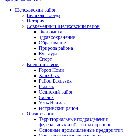
Шелеховский район
Великая Победа
История
Современный Шелеховский район
Экономика
Здравоохранение
Образование
Природа района
Культура
Спорт
Внешние связи
Город Номи
Ханх Сум
Район Баянзурх
Рыльск
Осинский район
Саянск
Усть-Илимск
Истринский район
Организации
Территориальные подразделения
федеральных и областных органов
Основные промышленные предприятия
Образовательные учреждения