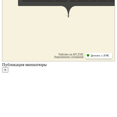
Публикация миниатюры
×