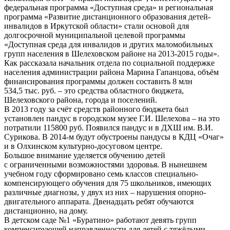
федеральная программа «Доступная среда» и региональная
программа «Развитие дистанционного образования детей-
инвалидов в Иркутской области» стали основой для
долгосрочной муниципальной целевой программы
«Доступная среда для инвалидов и других маломобильных
групп населения в Шелеховском районе на 2013-2015 годы».
Как рассказала начальник отдела по социальной поддержке
населения администрации района Марина Гапанцова, объём
финансирования программы должен составить 8 млн
534,5 тыс. руб. – это средства областного бюджета,
Шелеховского района, города и поселений.
В 2013 году за счёт средств районного бюджета был
установлен пандус в городском музее Г.И. Шелехова – на это
потратили 115800 руб. Появился пандус и в ДХШ им. В.И.
Сурикова. В 2014-м будут обустроены пандусы в КДЦ «Очаг»
и в Олхинском культурно-досуговом центре.
Большое внимание уделяется обучению детей
с ограниченными возможностями здоровья. В нынешнем
учебном году сформировано семь классов специально-
компенсирующего обучения для 75 школьников, имеющих
различные диагнозы, у двух из них – нарушения опорно-
двигательного аппарата. Двенадцать ребят обучаются
дистанционно, на дому.
В детском саде №1 «Буратино» работают девять групп
компенсирующей направленности для детей с тяжёлыми