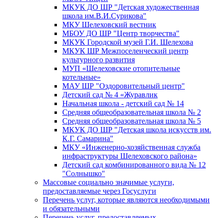
МКУК ДО ШР "Детская художественная
школа им.В.И.Сурикова"
МКУ Шелеховский вестник
МБОУ ДО ШР "Центр творчества"
МКУК Городской музей Г.И. Шелехова
МКУК ШР Межпоселенческий центр
культурного развития
МУП «Шелеховские отопительные
котельные»
МАУ ШР "Оздоровительный центр"
Детский сад № 4 «Журавлик
Начальная школа - детский сад № 14
Средняя общеобразовательная школа № 2
Средняя общеобразовательная школа № 5
МКУК ДО ШР "Детская школа искусств им.
К.Г. Самарина"
МКУ «Инженерно-хозяйственная служба
инфраструктуры Шелеховского района»
Детский сад комбинированного вида № 12
"Солнышко"
Массовые социально значимые услуги,
предоставляемые через Госуслуги
Перечень услуг, которые являются необходимыми
и обязательными
Перечень услуг, предоставляемых