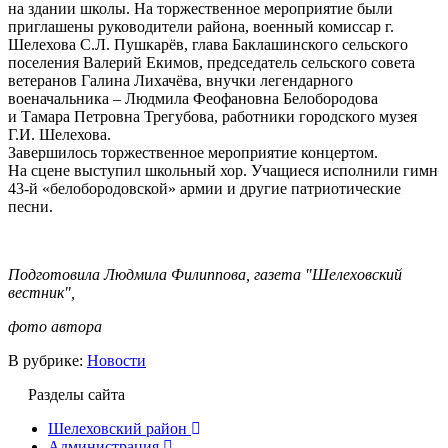
на здании школы. На торжественное мероприятие были
приглашены руководители района, военный комиссар г.
Шелехова С.Л. Пушкарёв, глава Баклашинского сельского
поселения Валерий Екимов, председатель сельского совета
ветеранов Галина Лихачёва, внучки легендарного
военачальника – Людмила Феофановна Белобородова
и Тамара Петровна Трегубова, работники городского музея
Г.И. Шелехова.
Завершилось торжественное мероприятие концертом.
На сцене выступил школьный хор. Учащиеся исполнили гимн
43-й «белобородовской» армии и другие патриотические
песни.
Подготовила Людмила Филиппова, газета "Шелеховский
вестник",
фото автора
В рубрике:
Новости
Разделы сайта
Шелеховский район
Администрация