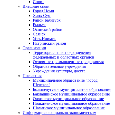
Спорт
Внешние связи
Город Номи
Ханх Сум
Район Баянзурх
Рыльск
Осинский район
Саянск
Усть-Илимск
Истринский район
Организации
Территориальные подразделения
федеральных и областных органов
Основные промышленные предприятия
Образовательные учреждения
Учреждения культуры, досуга
Поселения
Муниципальное образование "город
Шелехов"
Большелугское муниципальное образование
Баклашинское муниципальное образование
Олхинское муниципальное образование
Подкаменское муниципальное образование
Шаманское муниципальное образование
Информация о социально-экономическом