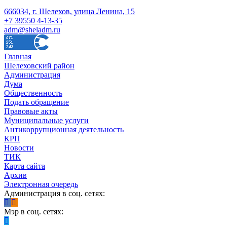
666034, г. Шелехов, улица Ленина, 15
+7 39550 4-13-35
adm@sheladm.ru
Главная
Шелеховский район
Администрация
Дума
Общественность
Подать обращение
Правовые акты
Муниципальные услуги
Антикоррупционная деятельность
КРП
Новости
ТИК
Карта сайта
Архив
Электронная очередь
Администрация в соц. сетях:
Мэр в соц. сетях: