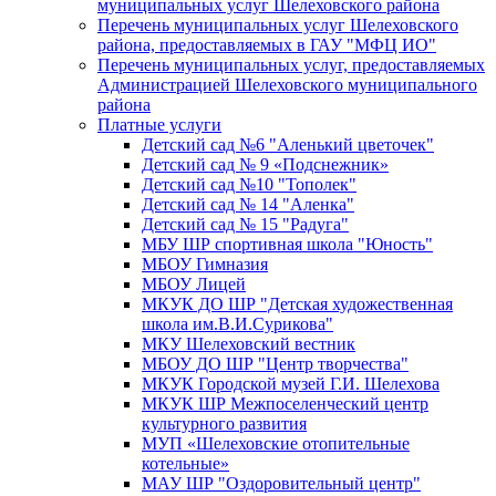
муниципальных услуг Шелеховского района
Перечень муниципальных услуг Шелеховского
района, предоставляемых в ГАУ "МФЦ ИО"
Перечень муниципальных услуг, предоставляемых
Администрацией Шелеховского муниципального
района
Платные услуги
Детский сад №6 "Аленький цветочек"
Детский сад № 9 «Подснежник»
Детский сад №10 "Тополек"
Детский сад № 14 "Аленка"
Детский сад № 15 "Радуга"
МБУ ШР спортивная школа "Юность"
МБОУ Гимназия
МБОУ Лицей
МКУК ДО ШР "Детская художественная
школа им.В.И.Сурикова"
МКУ Шелеховский вестник
МБОУ ДО ШР "Центр творчества"
МКУК Городской музей Г.И. Шелехова
МКУК ШР Межпоселенческий центр
культурного развития
МУП «Шелеховские отопительные
котельные»
МАУ ШР "Оздоровительный центр"