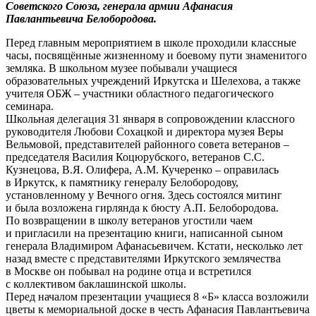
Советского Союза, генерала армии Афанасия
Павлантьевича Белобородова.
Перед главным мероприятием в школе проходили классные
часы, посвящённые жизненному и боевому пути знаменитого
земляка. В школьном музее побывали учащиеся
образовательных учреждений Иркутска и Шелехова, а также
учителя ОБЖ – участники областного педагогического
семинара.
Школьная делегация 31 января в сопровождении классного
руководителя Любови Сохацкой и директора музея Веры
Вельмовой, представителей районного совета ветеранов –
председателя Василия Коцюрубского, ветеранов С.С.
Кузнецова, В.Я. Олифера, А.М. Кучеренко – оправилась
в Иркутск, к памятнику генералу Белобородову,
установленному у Вечного огня. Здесь состоялся митинг
и была возложена гирлянда к бюсту А.П. Белобородова.
По возвращении в школу ветеранов угостили чаем
и пригласили на презентацию книги, написанной сыном
генерала Владимиром Афанасьевичем. Кстати, несколько лет
назад вместе с представителями Иркутского землячества
в Москве он побывал на родине отца и встретился
с коллективом баклашинской школы.
Перед началом презентации учащиеся 8 «Б» класса возложили
цветы к мемориальной доске в честь Афанасия Павлантьевича