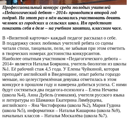
Профессиональный конкурс среди молодых учителей
«Педагогический дебют – 2014» проводится второй год
подряд. На этот раз в нём вызвались участвовать девять
человек из городских и сельских школ. Им предстоит
показать себя в деле – на учебном занятии, классном часе.
В «Визитной карточке» каждый педагог рассказал о себе.
В поддержку своих любимых учителей ребята со сцены
читали стихи, танцевали, пели, не забывая при этом отметить
в творческих номерах достоинства конкурсантов.
Наиболее опытным участником «Педагогического дебюта –
2014» является Наталья Бояркина, учитель биологии из школы
№1. Её рабочий стаж 4,5 года. У Елены Чуйкиной, которая
преподаёт английский в Введенщине, опыт работы гораздо
меньше, но целеустремлённая девушка отметилась в этом
конкурсе в прошлом году и намерена добиться успеха. С ними
будут состязаться два педагога-психолога – Елена Нечаева
(школа №4), Анна Дубель (гимназия), учителя русского языка
и литературы из Шаманки Екатерина Лямбурцева,
английского – Яна Чистофорова (школа №2), Мария Гудина
(школа №5), информатики – Наталья Кашарова (школа №9),
начальных классов – Наталья Москалёва (школа №7).