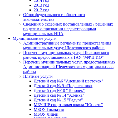
2014 год
2013 год
2012 год
Обзор федерального и областного
законодательства
Сведения о судебных постановлениях / решениях
по делам о признании недействующими
муниципальных НПА
Муниципальные услуги
Административные регламенты предоставления
муниципальных услуг Шелеховского района
Перечень муниципальных услуг Шелеховского
района, предоставляемых в ГАУ "МФЦ ИО"
Перечень муниципальных услуг, предоставляемых
Администрацией Шелеховского муниципального
района
Платные услуги
Детский сад №6 "Аленький цветочек"
Детский сад № 9 «Подснежник»
Детский сад №10 "Тополек"
Детский сад № 14 "Аленка"
Детский сад № 15 "Радуга"
МБУ ШР спортивная школа "Юность"
МБОУ Гимназия
МБОУ Лицей