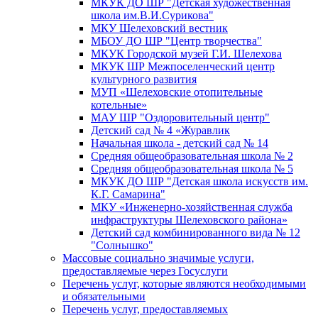
МКУК ДО ШР "Детская художественная
школа им.В.И.Сурикова"
МКУ Шелеховский вестник
МБОУ ДО ШР "Центр творчества"
МКУК Городской музей Г.И. Шелехова
МКУК ШР Межпоселенческий центр
культурного развития
МУП «Шелеховские отопительные
котельные»
МАУ ШР "Оздоровительный центр"
Детский сад № 4 «Журавлик
Начальная школа - детский сад № 14
Средняя общеобразовательная школа № 2
Средняя общеобразовательная школа № 5
МКУК ДО ШР "Детская школа искусств им.
К.Г. Самарина"
МКУ «Инженерно-хозяйственная служба
инфраструктуры Шелеховского района»
Детский сад комбинированного вида № 12
"Солнышко"
Массовые социально значимые услуги,
предоставляемые через Госуслуги
Перечень услуг, которые являются необходимыми
и обязательными
Перечень услуг, предоставляемых