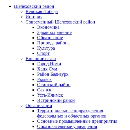
Шелеховский район
Великая Победа
История
Современный Шелеховский район
Экономика
Здравоохранение
Образование
Природа района
Культура
Спорт
Внешние связи
Город Номи
Ханх Сум
Район Баянзурх
Рыльск
Осинский район
Саянск
Усть-Илимск
Истринский район
Организации
Территориальные подразделения
федеральных и областных органов
Основные промышленные предприятия
Образовательные учреждения