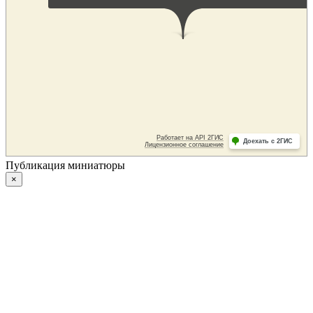
Публикация миниатюры
×