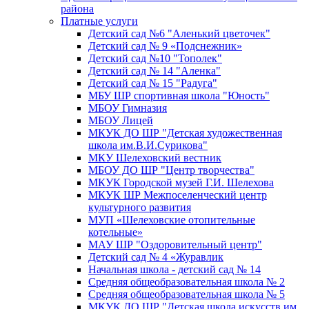
района
Платные услуги
Детский сад №6 "Аленький цветочек"
Детский сад № 9 «Подснежник»
Детский сад №10 "Тополек"
Детский сад № 14 "Аленка"
Детский сад № 15 "Радуга"
МБУ ШР спортивная школа "Юность"
МБОУ Гимназия
МБОУ Лицей
МКУК ДО ШР "Детская художественная
школа им.В.И.Сурикова"
МКУ Шелеховский вестник
МБОУ ДО ШР "Центр творчества"
МКУК Городской музей Г.И. Шелехова
МКУК ШР Межпоселенческий центр
культурного развития
МУП «Шелеховские отопительные
котельные»
МАУ ШР "Оздоровительный центр"
Детский сад № 4 «Журавлик
Начальная школа - детский сад № 14
Средняя общеобразовательная школа № 2
Средняя общеобразовательная школа № 5
МКУК ДО ШР "Детская школа искусств им.