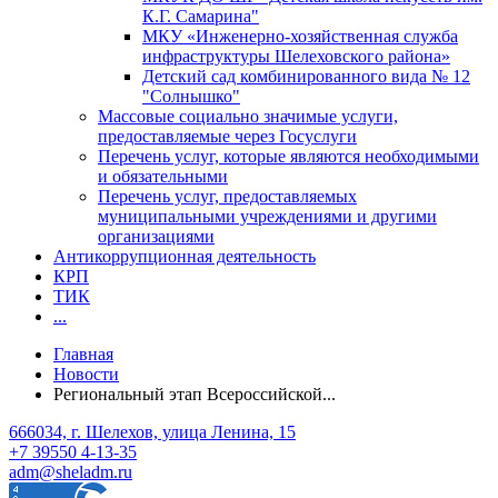
К.Г. Самарина"
МКУ «Инженерно-хозяйственная служба
инфраструктуры Шелеховского района»
Детский сад комбинированного вида № 12
"Солнышко"
Массовые социально значимые услуги,
предоставляемые через Госуслуги
Перечень услуг, которые являются необходимыми
и обязательными
Перечень услуг, предоставляемых
муниципальными учреждениями и другими
организациями
Антикоррупционная деятельность
КРП
ТИК
...
Главная
Новости
Региональный этап Всероссийской...
666034, г. Шелехов, улица Ленина, 15
+7 39550 4-13-35
adm@sheladm.ru