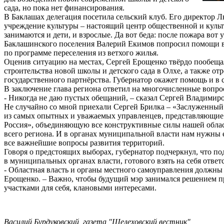
сада, но пока нет финансирования.
В Баклашах делегация посетила сельский клуб. Его директор Л
учреждение культуры – настоящий центр общественной и культ
занимаются и дети, и взрослые. Да вот беда: после пожара вот у
Баклашинского поселения Валерий Екимов попросил помощи в
по программе переселения из ветхого жилья.
Оценив ситуацию на местах, Сергей Ерощенко твёрдо пообещал
строительства новой школы и детского сада в Олхе, а также от
государственного партнёрства. Губернатор окажет помощь и в
В заключение глава региона ответил на многочисленные вопро
- Никогда не даю пустых обещаний, – сказал Сергей Владимиро
Не случайно со мной приехали Сергей Брилка – «Заслуженный 
из самых опытных и уважаемых управленцев, представляющи
Россия», объединяющую все конструктивные силы нашей област
всего региона. И в органах муниципальной власти нам нужн
все важнейшие вопросы развития территорий.
Говоря о предстоящих выборах, губернатор подчеркнул, что п
в муниципальных органах власти, готового взять на себя ответс
- Областная власть и органы местного самоуправления должны 
Ерощенко. – Важно, чтобы будущий мэр занимался решением пр
участками для себя, клановыми интересами.
Василий Бурдуковский, газета "Шелеховский вестник",