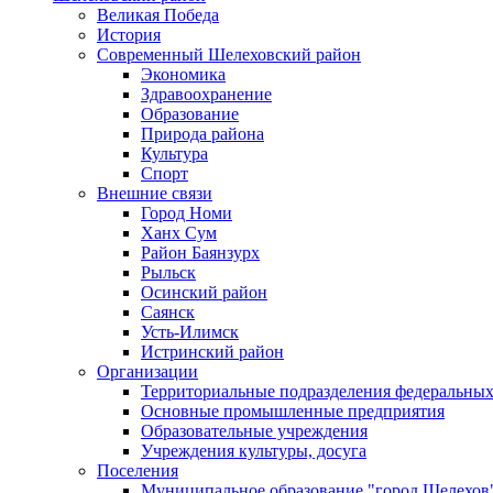
Великая Победа
История
Современный Шелеховский район
Экономика
Здравоохранение
Образование
Природа района
Культура
Спорт
Внешние связи
Город Номи
Ханх Сум
Район Баянзурх
Рыльск
Осинский район
Саянск
Усть-Илимск
Истринский район
Организации
Территориальные подразделения федеральных
Основные промышленные предприятия
Образовательные учреждения
Учреждения культуры, досуга
Поселения
Муниципальное образование "город Шелехов