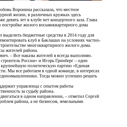
юбовь Воронина рассказала, что местное
урной жизни, в различных кружках здесь
же девять лет в клубе нет концертного зала. Глава
 постройке жилого восьмиквартирного дома
 выделить бюджетные средства в 2014 году для
ремонтировать клуб в Баклашах на условиях частно-
 строительстве многоквартирного жилого дома.
сы жителей района.
вич. – Все наказы жителей я всегда выполняю.
строитель России» и Игорь Гринберг – один
е крупнейшую политическую партию «Единая
и. Мы все работаем в одной команде, в интересах
ы единомышленники. Тогда можно успешно решать
оддержит управленца с опытом работы
твенность за судьбу района.
двигаться в одном направлении, – отметил Сергей
облем района, а не бизнесом, земельными