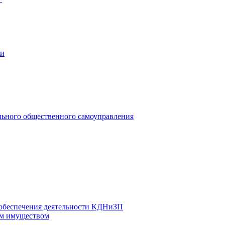
ии
льного общественного самоуправления
 обеспечения деятельности КДНиЗП
м имуществом