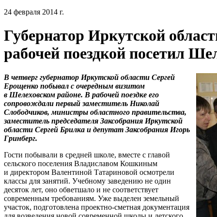
24 февраля 2014 г.
Губернатор Иркутской област
рабочей поездкой посетил Ше
В четверг губернатор Иркутской области Сергей
Ерощенко побывал с очередным визитом
в Шелеховском районе. В рабочей поездке его
сопровождали первый заместитель Николай
Слободчиков, министры областного правительства,
заместитель председателя Заксобрания Иркутской
области Сергей Брилка и депутат Заксобрания Игорь
Гринберг.
Гости побывали в средней школе, вместе с главой
сельского поселения Владиславом Кошкиным
и директором Валентиной Татариновой осмотрели
классы для занятий. Учебному заведению не один
десяток лет, оно обветшало и не соответствует
современным требованиям. Уже выделен земельный
участок, подготовлена проектно-сметная документация
для возведения новой современной школы и детского