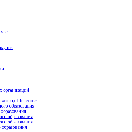
туре
акупок
ми
х организаций
 «город Шелехов»
ого образования
образования
го образования
го образования
 образования