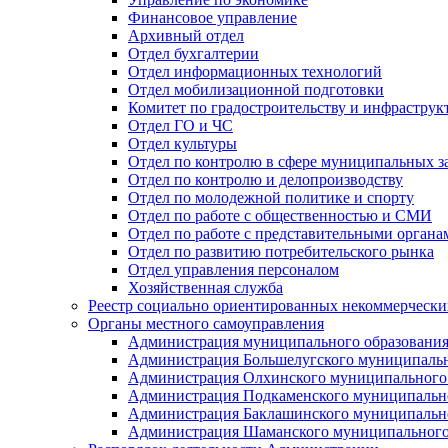
Финансовое управление
Архивный отдел
Отдел бухгалтерии
Отдел информационных технологий
Отдел мобилизационной подготовки
Комитет по градостроительству и инфраструк
Отдел ГО и ЧС
Отдел культуры
Отдел по контролю в сфере муниципальных з
Отдел по контролю и делопроизводству
Отдел по молодежной политике и спорту
Отдел по работе с общественностью и СМИ
Отдел по работе с представительными органа
Отдел по развитию потребительского рынка
Отдел управления персоналом
Хозяйственная служба
Реестр социально ориентированных некоммерчески
Органы местного самоуправления
Администрация муниципального образования
Администрация Большелугского муниципальн
Администрация Олхинского муниципального 
Администрация Подкаменского муниципально
Администрация Баклашинского муниципально
Администрация Шаманского муниципального