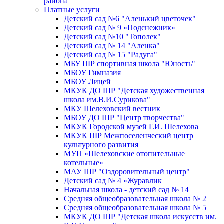
района
Платные услуги
Детский сад №6 "Аленький цветочек"
Детский сад № 9 «Подснежник»
Детский сад №10 "Тополек"
Детский сад № 14 "Аленка"
Детский сад № 15 "Радуга"
МБУ ШР спортивная школа "Юность"
МБОУ Гимназия
МБОУ Лицей
МКУК ДО ШР "Детская художественная
школа им.В.И.Сурикова"
МКУ Шелеховский вестник
МБОУ ДО ШР "Центр творчества"
МКУК Городской музей Г.И. Шелехова
МКУК ШР Межпоселенческий центр
культурного развития
МУП «Шелеховские отопительные
котельные»
МАУ ШР "Оздоровительный центр"
Детский сад № 4 «Журавлик
Начальная школа - детский сад № 14
Средняя общеобразовательная школа № 2
Средняя общеобразовательная школа № 5
МКУК ДО ШР "Детская школа искусств им.