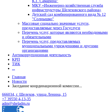
К.Г. Самарина"
МКУ «Инженерно-хозяйственная служба
инфраструктуры Шелеховского района»
Детский сад комбинированного вида № 12
"Солнышко"
Массовые социально значимые услуги,
предоставляемые через Госуслуги
Перечень услуг, которые являются необходимыми
и обязательными
Перечень услуг, предоставляемых
муниципальными учреждениями и другими
организациями
Антикоррупционная деятельность
КРП
ТИК
...
Главная
Новости
Заседание координационной комиссии...
666034, г. Шелехов, улица Ленина, 15
+7 39550 4-13-35
adm@sheladm.ru