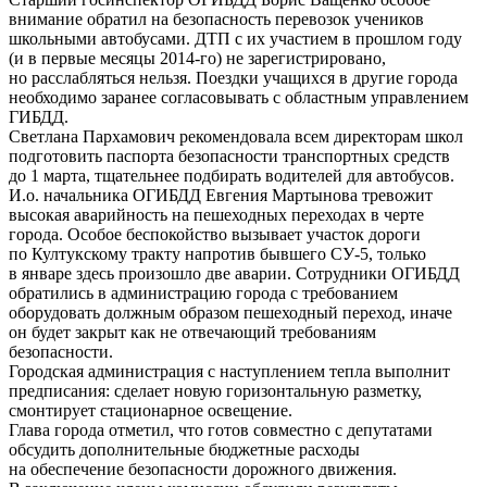
внимание обратил на безопасность перевозок учеников
школьными автобусами. ДТП с их участием в прошлом году
(и в первые месяцы 2014-го) не зарегистрировано,
но расслабляться нельзя. Поездки учащихся в другие города
необходимо заранее согласовывать с областным управлением
ГИБДД.
Светлана Пархамович рекомендовала всем директорам школ
подготовить паспорта безопасности транспортных средств
до 1 марта, тщательнее подбирать водителей для автобусов.
И.о. начальника ОГИБДД Евгения Мартынова тревожит
высокая аварийность на пешеходных переходах в черте
города. Особое беспокойство вызывает участок дороги
по Култукскому тракту напротив бывшего СУ-5, только
в январе здесь произошло две аварии. Сотрудники ОГИБДД
обратились в администрацию города с требованием
оборудовать должным образом пешеходный переход, иначе
он будет закрыт как не отвечающий требованиям
безопасности.
Городская администрация с наступлением тепла выполнит
предписания: сделает новую горизонтальную разметку,
смонтирует стационарное освещение.
Глава города отметил, что готов совместно с депутатами
обсудить дополнительные бюджетные расходы
на обеспечение безопасности дорожного движения.