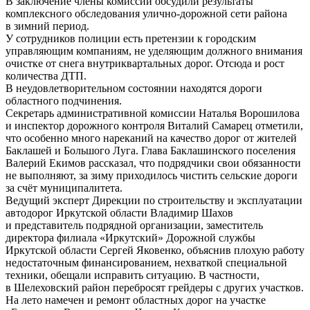
В заключение члены комиссии обсудили результаты
комплексного обследования улично-дорожной сети района
в зимний период.
У сотрудников полиции есть претензии к городским
управляющим компаниям, не уделяющим должного внимания
очистке от снега внутриквартальных дорог. Отсюда и рост
количества ДТП.
В неудовлетворительном состоянии находятся дороги
областного подчинения.
Секретарь административной комиссии Наталья Ворошилова
и инспектор дорожного контроля Виталий Самарец отметили,
что особенно много нареканий на качество дорог от жителей
Баклашей и Большого Луга. Глава Баклашинского поселения
Валерий Екимов рассказал, что подрядчики свои обязанности
не выполняют, за зиму приходилось чистить сельские дороги
за счёт муниципалитета.
Ведущий эксперт Дирекции по строительству и эксплуатации
автодорог Иркутской области Владимир Шахов
и представитель подрядной организации, заместитель
директора филиала «Иркутский» Дорожной службы
Иркутской области Сергей Яковенко, объяснив плохую работу
недостаточным финансированием, нехваткой специальной
техники, обещали исправить ситуацию. В частности,
в Шелеховский район перебросят грейдеры с других участков.
На лето намечен и ремонт областных дорог на участке