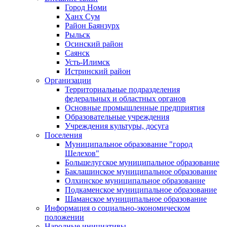
Город Номи
Ханх Сум
Район Баянзурх
Рыльск
Осинский район
Саянск
Усть-Илимск
Истринский район
Организации
Территориальные подразделения
федеральных и областных органов
Основные промышленные предприятия
Образовательные учреждения
Учреждения культуры, досуга
Поселения
Муниципальное образование "город
Шелехов"
Большелугское муниципальное образование
Баклашинское муниципальное образование
Олхинское муниципальное образование
Подкаменское муниципальное образование
Шаманское муниципальное образование
Информация о социально-экономическом
положении
Народные инициативы