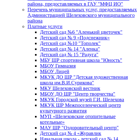
района, предоставляемых в ГАУ "МФЦ ИО"
Перечень муниципальных услуг, предоставляемых
Администрацией Шелеховского муниципального
района
Платные услуги
Детский сад №6 "Аленький цветочек"
Детский сад № 9 «Подснежник»
Детский сад №10 "Тополек"
Детский сад № 14 "Аленка"
Детский сад № 15 "Радуга"
МБУ ШР спортивная школа "Юность"
МБОУ Гимназия
МБОУ Лицей
МКУК ДО ШР "Детская художественная
школа им.В.И.Сурикова"
МКУ Шелеховский вестник
МБОУ ДО ШР "Центр творчества"
МКУК Городской музей Г.И. Шелехова
МКУК ШР Межпоселенческий центр
культурного развития
МУП «Шелеховские отопительные
котельные»
МАУ ШР "Оздоровительный центр"
Детский сад № 4 «Журавлик
Начальная школа - детский сад № 14