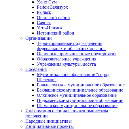
Ханх Сум
Район Баянзурх
Рыльск
Осинский район
Саянск
Усть-Илимск
Истринский район
Организации
Территориальные подразделения
федеральных и областных органов
Основные промышленные предприятия
Образовательные учреждения
Учреждения культуры, досуга
Поселения
Муниципальное образование "город
Шелехов"
Большелугское муниципальное образование
Баклашинское муниципальное образование
Олхинское муниципальное образование
Подкаменское муниципальное образование
Шаманское муниципальное образование
Информация о социально-экономическом
положении
Народные инициативы
Инициативные проекты