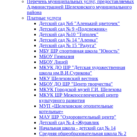
Перечень муниципальных услуг, предоставляемых
Администрацией Шелеховского муниципального
района
Платные услуги
Детский сад №6 "Аленький цветочек"
Детский сад № 9 «Подснежник»
Детский сад №10 "Тополек"
Детский сад № 14 "Аленка"
Детский сад № 15 "Радуга"
МБУ ШР спортивная школа "Юность"
МБОУ Гимназия
МБОУ Лицей
МКУК ДО ШР "Детская художественная
школа им.В.И.Сурикова"
МКУ Шелеховский вестник
МБОУ ДО ШР "Центр творчества"
МКУК Городской музей Г.И. Шелехова
МКУК ШР Межпоселенческий центр
культурного развития
МУП «Шелеховские отопительные
котельные»
МАУ ШР "Оздоровительный центр"
Детский сад № 4 «Журавлик
Начальная школа - детский сад № 14
Средняя общеобразовательная школа № 2