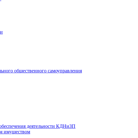
ии
льного общественного самоуправления
 обеспечения деятельности КДНиЗП
м имуществом