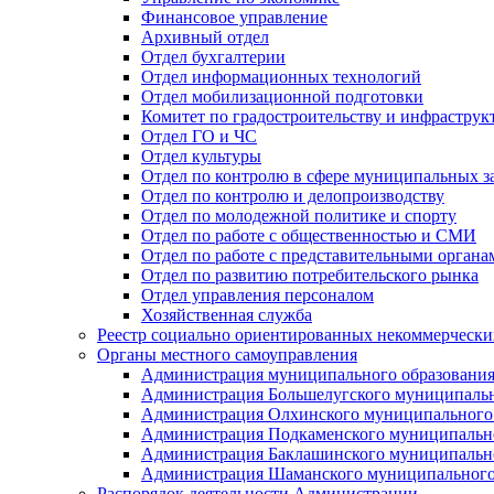
Финансовое управление
Архивный отдел
Отдел бухгалтерии
Отдел информационных технологий
Отдел мобилизационной подготовки
Комитет по градостроительству и инфраструк
Отдел ГО и ЧС
Отдел культуры
Отдел по контролю в сфере муниципальных з
Отдел по контролю и делопроизводству
Отдел по молодежной политике и спорту
Отдел по работе с общественностью и СМИ
Отдел по работе с представительными органа
Отдел по развитию потребительского рынка
Отдел управления персоналом
Хозяйственная служба
Реестр социально ориентированных некоммерчески
Органы местного самоуправления
Администрация муниципального образования
Администрация Большелугского муниципальн
Администрация Олхинского муниципального 
Администрация Подкаменского муниципально
Администрация Баклашинского муниципально
Администрация Шаманского муниципального
Распорядок деятельности Администрации