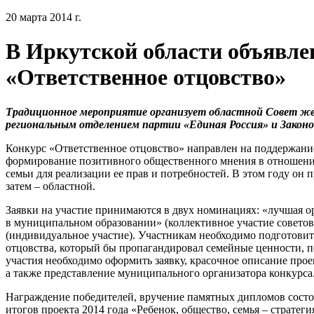
20 марта 2014 г.
В Иркутской области объявле
«Ответственное отцовство»
Традиционное мероприятие организует областной Совет ж
региональным отделением партии «Единая Россия» и Закон
Конкурс «Ответственное отцовство» направлен на поддержани
формирование позитивного общественного мнения в отношени
семьи для реализации ее прав и потребностей. В этом году он 
затем – областной.
Заявки на участие принимаются в двух номинациях: «лучшая о
в муниципальном образовании» (коллективное участие советов
(индивидуальное участие). Участникам необходимо подготови
отцовства, который бы пропагандировал семейные ценности, 
участия необходимо оформить заявку, красочное описание про
а также представление муниципального организатора конкурса
Награждение победителей, вручение памятных дипломов состо
итогов проекта 2014 года «Ребенок, общество, семья – стратегия