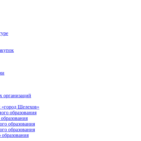
туре
акупок
ми
х организаций
 «город Шелехов»
ого образования
образования
го образования
го образования
 образования