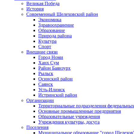
Великая Победа
История
Современный Шелеховский район
Экономика
Здравоохранение
Образование
Природа района
Культура
Спорт
Внешние связи
Город Номи
Ханх Сум
Район Баянзурх
Рыльск
Осинский район
Саянск
Усть-Илимск
Истринский район
Организации
Территориальные подразделения федеральных
Основные промышленные предприятия
Образовательные учреждения
Учреждения культуры, досуга
Поселения
Муниципальное образование "город Шелехов