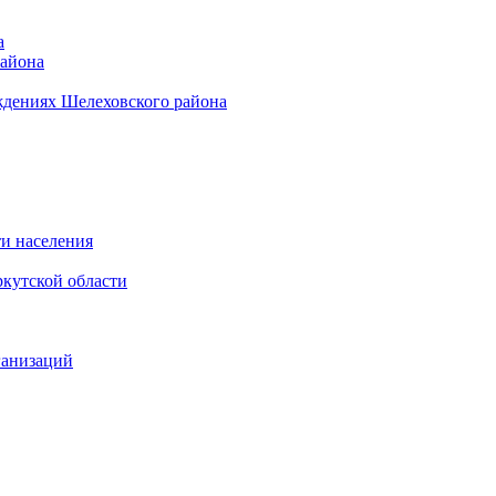
а
района
ждениях Шелеховского района
и населения
кутской области
ганизаций