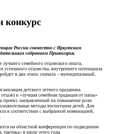
н конкурс
енщин России совместно с Иркутским
одательным собранием Приангарья.
е лучшего семейного отцовского опыта,
и успешного отцовства, внутреннего потенциала
пройдет в два этапа: сначала – муниципальный,
рганизация детского летнего праздника
 отцов) и «лучшая семейная традиция от папы»
ть проект, направленный на повышение роли
положительные методы воспитания детей. Для
екта в соответствии с выбранной номинацией,
.
ится на областной конференции по подведению
, тактика» в июле этого года.