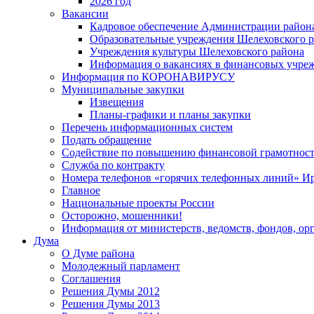
2026 год
Вакансии
Кадровое обеспечение Администрации район
Образовательные учреждения Шелеховского 
Учреждения культуры Шелеховского района
Информация о вакансиях в финансовых учре
Информация по КОРОНАВИРУСУ
Муниципальные закупки
Извещения
Планы-графики и планы закупки
Перечень информационных систем
Подать обращение
Содействие по повышению финансовой грамотност
Служба по контракту
Номера телефонов «горячих телефонных линий» Ир
Главное
Национальные проекты России
Осторожно, мошенники!
Информация от министерств, ведомств, фондов, ор
Дума
О Думе района
Молодежный парламент
Соглашения
Решения Думы 2012
Решения Думы 2013