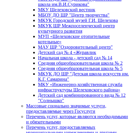
школа им.В.И.Сурикова"
МКУ Шелеховский вестник
МБОУ ДО ШР "Центр творчества"
МКУК Городской музей Г.И. Шелехова
МКУК ШР Межпоселенческий центр
культурного развития
МУП «Шелеховские отопительные
котельные»
МАУ ШР "Оздоровительный центр"
Детский сад № 4 «Журавлик
Начальная школа - детский сад № 14
Средняя общеобразовательная школа № 2
Средняя общеобразовательная школа № 5
МКУК ДО ШР "Детская школа искусств им.
К.Г. Самарина"
МКУ «Инженерно-хозяйственная служба
инфраструктуры Шелеховского района»
Детский сад комбинированного вида № 12
"Солнышко"
Массовые социально значимые услуги,
предоставляемые через Госуслуги
Перечень услуг, которые являются необходимыми
и обязательными
Перечень услуг, предоставляемых
муниципальными учреждениями и другими