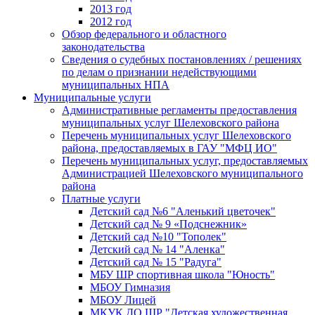
2013 год
2012 год
Обзор федерального и областного
законодательства
Сведения о судебных постановлениях / решениях
по делам о признании недействующими
муниципальных НПА
Муниципальные услуги
Административные регламенты предоставления
муниципальных услуг Шелеховского района
Перечень муниципальных услуг Шелеховского
района, предоставляемых в ГАУ "МФЦ ИО"
Перечень муниципальных услуг, предоставляемых
Администрацией Шелеховского муниципального
района
Платные услуги
Детский сад №6 "Аленький цветочек"
Детский сад № 9 «Подснежник»
Детский сад №10 "Тополек"
Детский сад № 14 "Аленка"
Детский сад № 15 "Радуга"
МБУ ШР спортивная школа "Юность"
МБОУ Гимназия
МБОУ Лицей
МКУК ДО ШР "Детская художественная