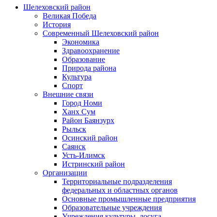
Шелеховский район
Великая Победа
История
Современный Шелеховский район
Экономика
Здравоохранение
Образование
Природа района
Культура
Спорт
Внешние связи
Город Номи
Ханх Сум
Район Баянзурх
Рыльск
Осинский район
Саянск
Усть-Илимск
Истринский район
Организации
Территориальные подразделения
федеральных и областных органов
Основные промышленные предприятия
Образовательные учреждения
Учреждения культуры, досуга