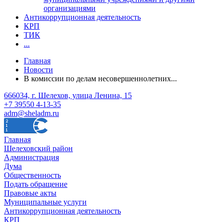
организациями
Антикоррупционная деятельность
КРП
ТИК
...
Главная
Новости
В комиссии по делам несовершеннолетних...
666034, г. Шелехов, улица Ленина, 15
+7 39550 4-13-35
adm@sheladm.ru
Главная
Шелеховский район
Администрация
Дума
Общественность
Подать обращение
Правовые акты
Муниципальные услуги
Антикоррупционная деятельность
КРП