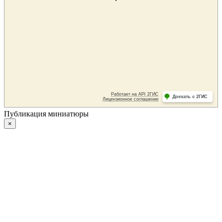
Публикация миниатюры
×