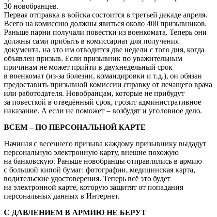
30 новобранцев.
Первая отправка в войска состоится в третьей декаде апреля.
Всего на комиссию должны явиться около 400 призывников.
Раньше парни получали повестки из военкомата. Теперь они
должны сами прибыть в комиссариат для получения
документа, на это им отводится две недели с того дня, когда
объявлен призыв. Если призывник по уважительным
причинам не может прийти в двухнедельный срок
в военкомат (из-за болезни, командировки и т.д.), он обязан
предоставить призывной комиссии справку от лечащего врача
или работодателя. Новобранцам, которые не прибудут
за повесткой в отведённый срок, грозит административное
наказание. А если не поможет – возбудят и уголовное дело.
ВСЕМ – ПО ПЕРСОНАЛЬНОЙ КАРТЕ
Начиная с весеннего призыва каждому призывнику выдадут
персональную электронную карту, внешне похожую
на банковскую. Раньше новобранцы отправлялись в армию
с большой кипой бумаг: фотографии, медицинская карта,
водительские удостоверения. Теперь всё это будет
на электронной карте, которую защитят от попадания
персональных данных в Интернет.
С ДАВЛЕНИЕМ В АРМИЮ НЕ БЕРУТ