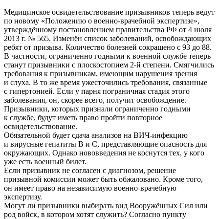
Медицинское освидетельствование призывников теперь ведут
по новому «Положению о военно-врачебной экспертизе»,
утверждённому постановлением правительства РФ от 4 июля
2013 г. № 565. Изменён список заболеваний, освобождающих
ребят от призыва. Количество болезней сокращено с 93 до 88.
В частности, ограниченно годными к военной службе теперь
станут призывники с плоскостопием 2-й степени. Смягчились
требования к призывникам, имеющим нарушения зрения
и слуха. В то же время ужесточились требования, связанные
с гипертонией. Если у парня пограничная стадия этого
заболевания, он, скорее всего, получит освобождение.
Призывники, которых признали ограниченно годными
к службе, будут иметь право пройти повторное
освидетельствование.
Обязательной будет сдача анализов на ВИЧ-инфекцию
и вирусные гепатиты В и С, представляющие опасность для
окружающих. Однако нововведения не коснутся тех, у кого
уже есть военный билет.
Если призывник не согласен с диагнозом, решение
призывной комиссии может быть обжаловано. Кроме того,
он имеет право на независимую военно-врачебную
экспертизу.
Могут ли призывники выбирать вид Вооружённых Сил или
род войск, в котором хотят служить? Согласно пункту