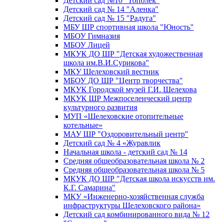
Детский сад №10 "Тополек"
Детский сад № 14 "Аленка"
Детский сад № 15 "Радуга"
МБУ ШР спортивная школа "Юность"
МБОУ Гимназия
МБОУ Лицей
МКУК ДО ШР "Детская художественная
школа им.В.И.Сурикова"
МКУ Шелеховский вестник
МБОУ ДО ШР "Центр творчества"
МКУК Городской музей Г.И. Шелехова
МКУК ШР Межпоселенческий центр
культурного развития
МУП «Шелеховские отопительные
котельные»
МАУ ШР "Оздоровительный центр"
Детский сад № 4 «Журавлик
Начальная школа - детский сад № 14
Средняя общеобразовательная школа № 2
Средняя общеобразовательная школа № 5
МКУК ДО ШР "Детская школа искусств им.
К.Г. Самарина"
МКУ «Инженерно-хозяйственная служба
инфраструктуры Шелеховского района»
Детский сад комбинированного вида № 12