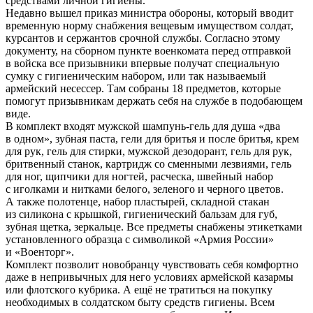
средствами личной гигиены.
Недавно вышел приказ министра обороны, который вводит
временную норму снабжения вещевым имуществом солдат,
курсантов и сержантов срочной службы. Согласно этому
документу, на сборном пункте военкомата перед отправкой
в войска все призывники впервые получат специальную
сумку с гигиеническим набором, или так называемый
армейский несессер. Там собраны 18 предметов, которые
помогут призывникам держать себя на службе в подобающем
виде.
В комплект входят мужской шампунь-гель для душа «два
в одном», зубная паста, гели для бритья и после бритья, крем
для рук, гель для стирки, мужской дезодорант, гель для рук,
бритвенный станок, картридж со сменными лезвиями, гель
для ног, щипчики для ногтей, расческа, швейный набор
с иголками и нитками белого, зеленого и черного цветов.
А также полотенце, набор пластырей, складной стакан
из силикона с крышкой, гигиенический бальзам для губ,
зубная щетка, зеркальце. Все предметы снабжены этикетками
установленного образца с символикой «Армия России»
и «Военторг».
Комплект позволит новобранцу чувствовать себя комфортно
даже в непривычных для него условиях армейской казармы
или флотского кубрика. А ещё не тратиться на покупку
необходимых в солдатском быту средств гигиены. Всем