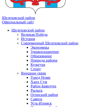
Шелеховский район
Официальный сайт
Шелеховский район
Великая Победа
История
Современный Шелеховский район
Экономика
Здравоохранение
Образование
Природа района
Культура
Спорт
Внешние связи
Город Номи
Ханх Сум
Район Баянзурх
Рыльск
Осинский район
Саянск
Усть-Илимск