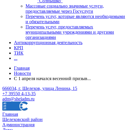
"Солнышко"
Массовые социально значимые услуги,
предоставляемые через Госуслуги
Перечень услуг, которые являются необходимыми
и обязательными
Перечень услуг, предоставляемых
муниципальными учреждениями и другими
организациями
Антикоррупционная деятельность
КРП
ТИК
...
Главная
Новости
С 1 апреля начался весенний призыв...
666034, г. Шелехов, улица Ленина, 15
+7 39550 4-13-35
adm@sheladm.ru
Главная
Шелеховский район
Администрация
Дума