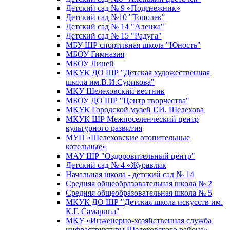
Детский сад № 9 «Подснежник»
Детский сад №10 "Тополек"
Детский сад № 14 "Аленка"
Детский сад № 15 "Радуга"
МБУ ШР спортивная школа "Юность"
МБОУ Гимназия
МБОУ Лицей
МКУК ДО ШР "Детская художественная
школа им.В.И.Сурикова"
МКУ Шелеховский вестник
МБОУ ДО ШР "Центр творчества"
МКУК Городской музей Г.И. Шелехова
МКУК ШР Межпоселенческий центр
культурного развития
МУП «Шелеховские отопительные
котельные»
МАУ ШР "Оздоровительный центр"
Детский сад № 4 «Журавлик
Начальная школа - детский сад № 14
Средняя общеобразовательная школа № 2
Средняя общеобразовательная школа № 5
МКУК ДО ШР "Детская школа искусств им.
К.Г. Самарина"
МКУ «Инженерно-хозяйственная служба
инфраструктуры Шелеховского района»