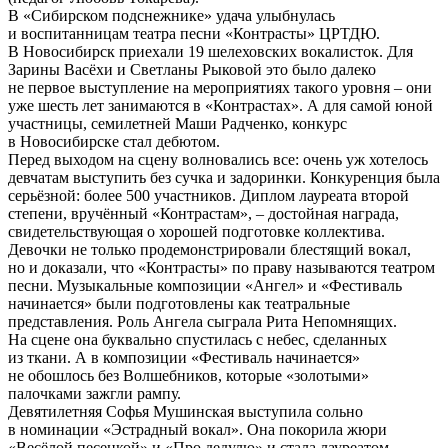
В «Сибирском подснежнике» удача улыбнулась
и воспитанницам театра песни «Контрасты» ЦРТДЮ.
В Новосибирск приехали 19 шелеховских вокалисток. Для
Зарины Васёхи и Светланы Рыковой это было далеко
не первое выступление на мероприятиях такого уровня – они
уже шесть лет занимаются в «Контрастах». А для самой юной
участницы, семилетней Маши Радченко, конкурс
в Новосибирске стал дебютом.
Перед выходом на сцену волновались все: очень уж хотелось
девчатам выступить без сучка и задоринки. Конкуренция была
серьёзной: более 500 участников. Диплом лауреата второй
степени, вручённый «Контрастам», – достойная награда,
свидетельствующая о хорошей подготовке коллектива.
Девочки не только продемонстрировали блестящий вокал,
но и доказали, что «Контрасты» по праву называются театром
песни. Музыкальные композиции «Ангел» и «Фестиваль
начинается» были подготовлены как театральные
представления. Роль Ангела сыграла Рита Непомнящих.
На сцене она буквально спустилась с небес, сделанных
из ткани. А в композиции «Фестиваль начинается»
не обошлось без Волшебников, которые «золотыми»
палочками зажгли рампу.
Девятилетняя Софья Мушинская выступила сольно
в номинации «Эстрадный вокал». Она покорила жюри
«Весёлой песенкой» и «Про дедулю» и стала лауреатом