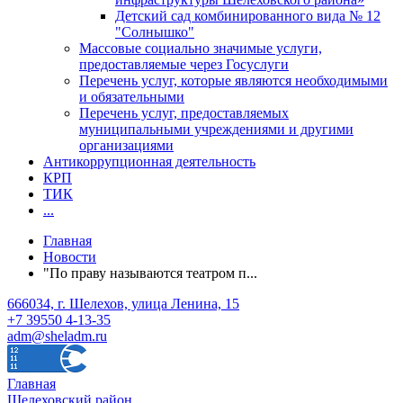
Детский сад комбинированного вида № 12
"Солнышко"
Массовые социально значимые услуги,
предоставляемые через Госуслуги
Перечень услуг, которые являются необходимыми
и обязательными
Перечень услуг, предоставляемых
муниципальными учреждениями и другими
организациями
Антикоррупционная деятельность
КРП
ТИК
...
Главная
Новости
"По праву называются театром п...
666034, г. Шелехов, улица Ленина, 15
+7 39550 4-13-35
adm@sheladm.ru
Главная
Шелеховский район