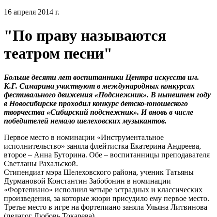
16 апреля 2014 г.
"По праву называются
театром песни"
Больше десяти лет воспитанники Центра искусств им.
К.Г. Самарина участвуют в международных конкурсах
фестивального движения «Подснежник». В нынешнем году
в Новосибирске проходил конкурс детско-юношеского
творчества «Сибирский подснежник». И вновь в числе
победителей немало шелеховских музыкантов.
Первое место в номинации «Инструментальное
исполнительство» заняла флейтистка Екатерина Андреева,
второе – Анна Буторина. Обе – воспитанницы преподавателя
Светланы Рахальской.
Стипендиат мэра Шелеховского района, ученик Татьяны
Дурмановой Константин Забобонин в номинации
«Фортепиано» исполнил четыре эстрадных и классических
произведения, за которые жюри присудило ему первое место.
Третье место в игре на фортепиано заняла Ульяна Литвинова
(педагог Любовь Токарева).