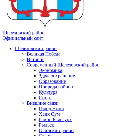
Шелеховский район
Официальный сайт
Шелеховский район
Великая Победа
История
Современный Шелеховский район
Экономика
Здравоохранение
Образование
Природа района
Культура
Спорт
Внешние связи
Город Номи
Ханх Сум
Район Баянзурх
Рыльск
Осинский район
Саянск