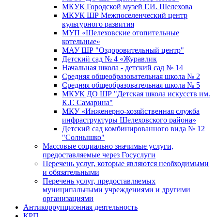
МКУК Городской музей Г.И. Шелехова
МКУК ШР Межпоселенческий центр
культурного развития
МУП «Шелеховские отопительные
котельные»
МАУ ШР "Оздоровительный центр"
Детский сад № 4 «Журавлик
Начальная школа - детский сад № 14
Средняя общеобразовательная школа № 2
Средняя общеобразовательная школа № 5
МКУК ДО ШР "Детская школа искусств им.
К.Г. Самарина"
МКУ «Инженерно-хозяйственная служба
инфраструктуры Шелеховского района»
Детский сад комбинированного вида № 12
"Солнышко"
Массовые социально значимые услуги,
предоставляемые через Госуслуги
Перечень услуг, которые являются необходимыми
и обязательными
Перечень услуг, предоставляемых
муниципальными учреждениями и другими
организациями
Антикоррупционная деятельность
КРП