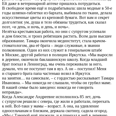
Ей даже в ветеринарной аптеке пришлось потрудиться.
В свободное время ещё и подрабатывала: шила модные в 50-е
годы шляпки-таблетки из бархата, выбивала по ткани, делала
искусственные цветы из креповой бумаги. Вот вам и секрет
долголетия: ум, душа и тело обязаны трудиться, как сказал
поэт, «и день, и ночь, и день, и ночь».
Нелёгка крестьянская работа, но они с супругом успевали
и дом блюсти, и троих ребятишек растить. Всем дали высшее
образование. Тамара окончила мединститут, стала врачом-
стоматологом, два её брата – люди служивые, в звании
полковников. Один из них служит в генеральном штабе
в Москве, другой работал в полиции Иркутска. «Мы выросли
в деревне, окончили баклашинскую школу. Когда младший
брат поехал в Ленинград, мы очень переживали за него,
думали, что не поступит там в вуз. А он – поступил! Меня
и старшего брата папа частенько возил в Иркутск
на занятия… на самосвале, – с гордостью рассказывает Тамара
Ивановна. – Мы никогда не слышали, чтобы он грубил маме.
В нашей семье было заведено: никогда не говорить
неправды».
Когда Александре Андреевне исполнилось 85 лет, дочь
с супругом решили с севера, где жили и работали, переехать
к ней. Всё-таки у мамы – возраст. А она, на удивление
односельчанам и близким, держала скотину, садила огород.
«Мы с Тамарой ещё дружили, и я приехал к ней в деревню.