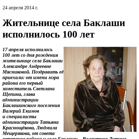
24 апреля 2014 г.
Жительнице села Баклаши
исполнилось 100 лет
17 апреля исполнилось
100 лет со дня рождения
жительнице села Баклаши
Александре Андреевне
Мясниковой. Поздравить её
приехали: от имени мэра
района его первый
заместитель Светлана
Щепина, глава
администрации
Баклашинского поселения
Валерий Екимов
и специалисты
администрации Татьяна
Краснощёкова, Людмила
Мещерякова, от совета
ветеранов района и села Баклаши – Валентина Дутина