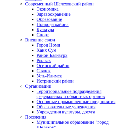
Современный Шелеховский район
Экономика
Здравоохранение
Образование
Природа района
Культура
Спорт
Внешние связи
Город Номи
Ханх Сум
Район Баянзурх
Рыльск
Осинский район
Саянск
Усть-Илимск
Истринский район
Организации
Территориальные подразделения
федеральных и областных органов
Основные промышленные предприятия
Образовательные учреждения
Учреждения культуры, досуга
Поселения
Муниципальное образование "город
Шелехов"