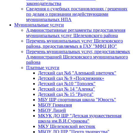
законодательства
Сведения о судебных постановлениях / решениях
по делам о признании недействующими
муниципальных НПА
Муниципальные услуги
Административные регламенты предоставления
муниципальных услуг Шелеховского района
Перечень муниципальных услуг Шелеховского
района, предоставляемых в ГАУ "МФЦ ИО"
Перечень муниципальных услуг, предоставляемых
Администрацией Шелеховского муниципального
района
Платные услуги
Детский сад №6 "Аленький цветочек"
Детский сад № 9 «Подснежник»
Детский сад №10 "Тополек"
Детский сад № 14 "Аленка"
Детский сад № 15 "Радуга"
МБУ ШР спортивная школа "Юность"
МБОУ Гимназия
МБОУ Лицей
МКУК ДО ШР "Детская художественная
школа им.В.И.Сурикова"
МКУ Шелеховский вестник
МБОУ ДО ШР "Центр творчества"