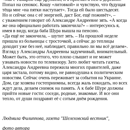
Попал на сенокос. Кошу «литовкой» и чувствую, что будущая
тёща мне «на пятки наступает». Тогда ей было шестьдесят.
Но и сейчас она с её энергией, даст Бог, ещё поживёт», –
с уважением говорит об Александре Андреевне зять. «А когда
же она официально работать закончила?» – интересуюсь я,
имея в виду, когда баба Шура вышла на пенсию.
«Да ещё не закончила, – шутит зять. – На прошлой неделе
пришла из больницы с тросточкой, а сейчас до теплицы
доходит уже без неё, наблюдает, правильно ли мы всё делаем».
Взгляд у Александры Андреевны задумчивый, внимательный.
Может быть, это оттого, что плохо слышит и не может
узнавать новости по телевизору. Зато любит читать газеты.
Александра Андреевна пережила многих правителей, даже
царя застала, потому видно, не равнодушна к политическим
новостям. Сейчас очень переживает за события на Украине.
Дом, где хозяева гостеприимны, всегда жаль покидать, но всех
ждут дела, делаем снимок на память. А к бабе Шуре должны
прийти новые гости: соседи, родные, знакомые. И все они
тепло, от души поздравят её с сотым днём рождения.
Людмила Филиппова, газета "Шелеховский вестник",
фото автора