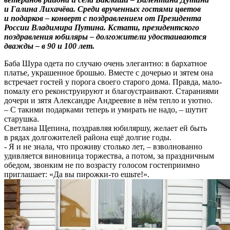
и Галина Лихачёва. Среди врученных гостями цветов
и подарков – конверт с поздравлением от Президента
России Владимира Путина. Кстати, президентского
поздравления юбиляры – долгожители удостаиваются
дважды – в 90 и 100 лет.
Баба Шура одета по случаю очень элегантно: в бархатное
платье, украшенное брошью. Вместе с дочерью и зятем она
встречает гостей у порога своего старого дома. Правда, мало-
помалу его реконструируют и благоустраивают. Стараниями
дочери и зятя Александре Андреевне в нём тепло и уютно.
– С такими подарками теперь и умирать не надо, – шутит
старушка.
Светлана Щепина, поздравляя юбиляршу, желает ей быть
в рядах долгожителей района ещё долгие годы.
- Я и не знала, что проживу столько лет, – взволнованно
удивляется виновница торжества, а потом, за праздничным
обедом, звонким не по возрасту голосом гостеприимно
приглашает: «Да вы пирожки-то ешьте!».