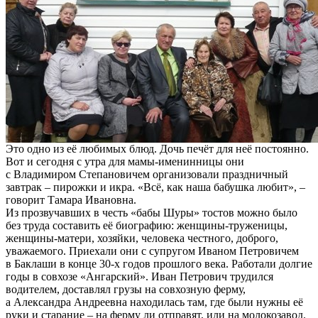
Это одно из её любимых блюд. Дочь печёт для неё постоянно.
Вот и сегодня с утра для мамы-именинницы они
с Владимиром Степановичем организовали праздничный
завтрак – пирожки и икра. «Всё, как наша бабушка любит», –
говорит Тамара Ивановна.
Из прозвучавших в честь «бабы Шуры» тостов можно было
без труда составить её биографию: женщины-труженицы,
женщины-матери, хозяйки, человека честного, доброго,
уважаемого. Приехали они с супругом Иваном Петровичем
в Баклаши в конце 30-х годов прошлого века. Работали долгие
годы в совхозе «Ангарский». Иван Петрович трудился
водителем, доставлял грузы на совхозную ферму,
а Александра Андреевна находилась там, где были нужны её
руки и старание – на ферму ли отправят, или на молокозавод.