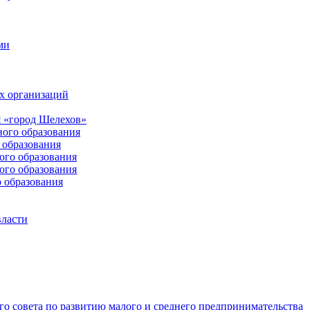
ми
х организаций
 «город Шелехов»
ого образования
образования
го образования
го образования
 образования
власти
о совета по развитию малого и среднего предпринимательства