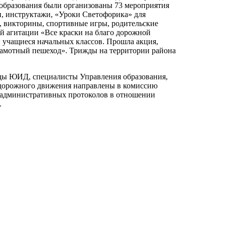
образования были организованы 73 мероприятия
и, инструктажи, «Уроки Светофорика» для
в, викторины, спортивные игры, родительские
ой агитации «Все краски на благо дорожной
и учащиеся начальных классов. Прошла акция,
рамотный пешеход». Трижды на территории района
ды ЮИД, специалисты Управления образования,
дорожного движения направлены в комиссию
 административных протоколов в отношении
.