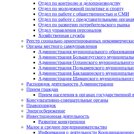
Отдел по контролю и делопроизводству
Отдел по молодежной политике и спорту
Отдел по работе с общественностью и СМИ
Отдел по работе с представительными органа
Отдел по развитию потребительского рынка
Отдел управления персоналом
Хозяйственная служба
Реестр социально ориентированных некоммерчески
Органы местного самоуправления
Администрация муниципального образования
Администрация Большелугского муниципальн
Администрация Олхинского муниципального 
Администрация Подкаменского муниципально
Администрация Баклашинского муниципально
Администрация Шаманского муниципального
Распорядок деятельности Администрации
Прием граждан
Прием населения в органах государственной 
Консультативно-совещательные органы
Правопорядок
Энергосбережение
Инвестиционная деятельность
Развитие конкуренции
Малое и среднее предпринимательство
Информация о деятельности Координационног