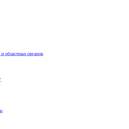
 и областных органов
"
ии