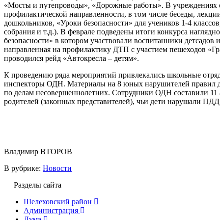
«Мосты и путепроводы», «Дорожные работы». В учреждениях 
профилактической направленности, в том числе беседы, лекци
дошкольников, «Уроки безопасности» для учеников 1-4 классо
собрания и т.д.). В феврале подведены итоги конкурса наглядн
безопасности» в котором участвовали воспитанники детсадов 
направленная на профилактику ДТП с участием пешеходов «Г
проводился рейд «Автокресла – детям».
К проведению ряда мероприятий привлекались школьные отря
инспекторы ОДН. Материалы на 8 юных нарушителей правил 
по делам несовершеннолетних. Сотрудники ОДН составили 11
родителей (законных представителей), чьи дети нарушали ПДД
Владимир ВТОРОВ
В рубрике:
Новости
Разделы сайта
Шелеховский район
Администрация
Дума