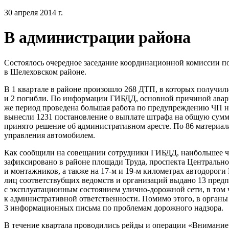
30 апреля 2014 г.
В администрации района
Состоялось очередное заседание координационной комиссии 
в Шелеховском районе.
В 1 квартале в районе произошло 268 ДТП, в которых получил
и 2 погибли. По информации ГИБДД, основной причиной авари
же период проведена большая работа по предупреждению ЧП на
вынесли 1231 постановление о выплате штрафа на общую сумм
принято решение об административном аресте. По 86 материа
управления автомобилем.
Как сообщили на совещании сотрудники ГИБДД, наибольшее 
зафиксировано в районе площади Труда, проспекта Центрально
и монтажников, а также на 17-м и 19-м километрах автодороги 
лиц соответствубщих ведомств и организаций выдано 13 предп
с эксплуатационным состоянием улично-дорожной сети, в том 
к административной ответственности. Помимо этого, в орган
3 информационных письма по проблемам дорожного надзора.
В течение квартала проводились рейды и операции «Внимание: