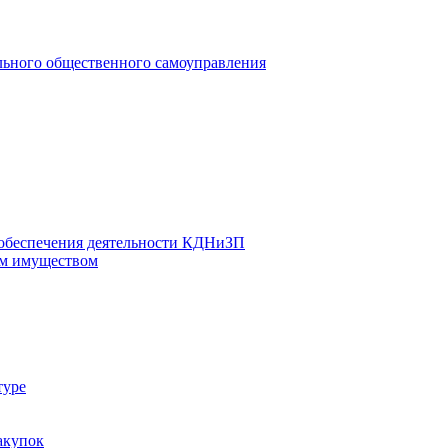
льного общественного самоуправления
 обеспечения деятельности КДНиЗП
м имуществом
туре
акупок