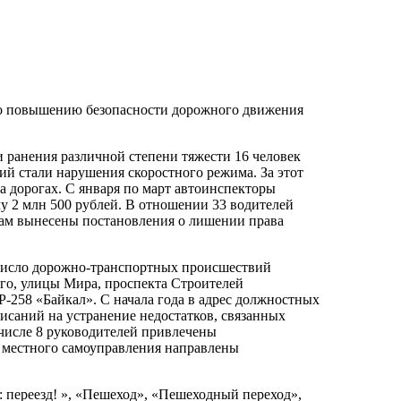
по повышению безопасности дорожного движения
и ранения различной степени тяжести 16 человек
й стали нарушения скоростного режима. За этот
 дорогах. С января по март автоинспекторы
у 2 млн 500 рублей. В отношении 33 водителей
лам вынесены постановления о лишении права
число дорожно-транспортных происшествий
го, улицы Мира, проспекта Строителей
Р-258 «Байкал». С начала года в адрес должностных
исаний на устранение недостатков, связанных
числе 8 руководителей привлечены
ы местного самоуправления направлены
 переезд! », «Пешеход», «Пешеходный переход»,