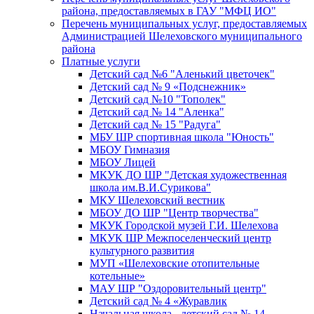
района, предоставляемых в ГАУ "МФЦ ИО"
Перечень муниципальных услуг, предоставляемых
Администрацией Шелеховского муниципального
района
Платные услуги
Детский сад №6 "Аленький цветочек"
Детский сад № 9 «Подснежник»
Детский сад №10 "Тополек"
Детский сад № 14 "Аленка"
Детский сад № 15 "Радуга"
МБУ ШР спортивная школа "Юность"
МБОУ Гимназия
МБОУ Лицей
МКУК ДО ШР "Детская художественная
школа им.В.И.Сурикова"
МКУ Шелеховский вестник
МБОУ ДО ШР "Центр творчества"
МКУК Городской музей Г.И. Шелехова
МКУК ШР Межпоселенческий центр
культурного развития
МУП «Шелеховские отопительные
котельные»
МАУ ШР "Оздоровительный центр"
Детский сад № 4 «Журавлик
Начальная школа - детский сад № 14