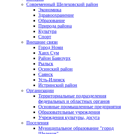
Современный Шелеховский район
Экономика
Здравоохранение
Образование
Природа района
Культура
Спорт
Внешние связи
Город Номи
Ханх Сум
Район Баянзурх
Рыльск
Осинский район
Саянск
Усть-Илимск
Истринский район
Организации
Территориальные подразделения
федеральных и областных органов
Основные промышленные предприятия
Образовательные учреждения
Учреждения культуры, досуга
Поселения
Муниципальное образование "город
Шелехов"