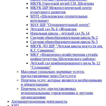
МКУК Городской музей Г.И. Шелехова
МКУК ШР Межпоселенческий центр
культурного развития
МУП «Шелеховские отопительные
котельные»
МАУ ШР "Оздоровительный центр"
Детский сад № 4 «Журавлик
Начальная школа - детский сад № 14
Средняя общеобразовательная школа № 2
Средняя общеобразовательная школа № 5
МКУК ДО ШР "Детская школа искусств им.
К.Г. Самарина"
МКУ «Инженерно-хозяйственная служба
инфраструктуры Шелеховского района»
Детский сад комбинированного вида № 12
"Солнышко"
Массовые социально значимые услуги,
предоставляемые через Госуслуги
Перечень услуг, которые являются необходимыми
и обязательными
Перечень услуг, предоставляемых
муниципальными учреждениями и другими
организациями
Антикоррупционная деятельность
КРП