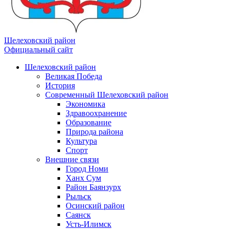
Шелеховский район
Официальный сайт
Шелеховский район
Великая Победа
История
Современный Шелеховский район
Экономика
Здравоохранение
Образование
Природа района
Культура
Спорт
Внешние связи
Город Номи
Ханх Сум
Район Баянзурх
Рыльск
Осинский район
Саянск
Усть-Илимск