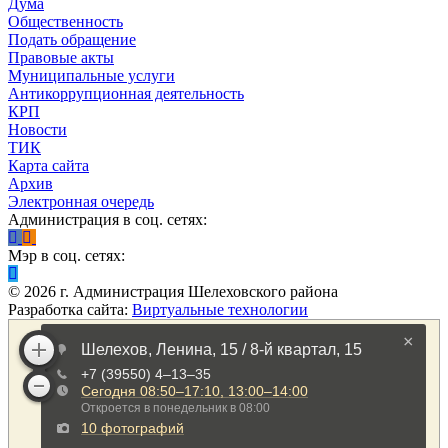
Дума
Общественность
Подать обращение
Правовые акты
Муниципальные услуги
Антикоррупционная деятельность
КРП
Новости
ТИК
Карта сайта
Архив
Электронная очередь
Администрация в соц. сетях:
Мэр в соц. сетях:
©
2026
г. Администрация Шелеховского района
Разработка сайта:
Виртуальные технологии