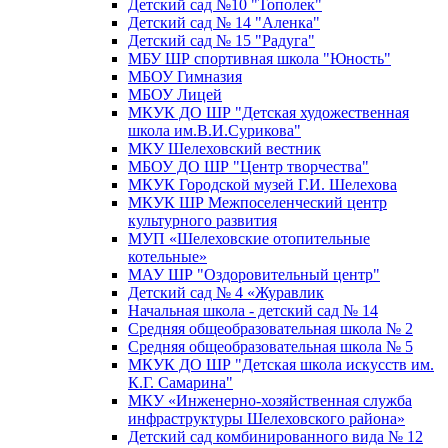
Детский сад №10 "Тополек"
Детский сад № 14 "Аленка"
Детский сад № 15 "Радуга"
МБУ ШР спортивная школа "Юность"
МБОУ Гимназия
МБОУ Лицей
МКУК ДО ШР "Детская художественная
школа им.В.И.Сурикова"
МКУ Шелеховский вестник
МБОУ ДО ШР "Центр творчества"
МКУК Городской музей Г.И. Шелехова
МКУК ШР Межпоселенческий центр
культурного развития
МУП «Шелеховские отопительные
котельные»
МАУ ШР "Оздоровительный центр"
Детский сад № 4 «Журавлик
Начальная школа - детский сад № 14
Средняя общеобразовательная школа № 2
Средняя общеобразовательная школа № 5
МКУК ДО ШР "Детская школа искусств им.
К.Г. Самарина"
МКУ «Инженерно-хозяйственная служба
инфраструктуры Шелеховского района»
Детский сад комбинированного вида № 12