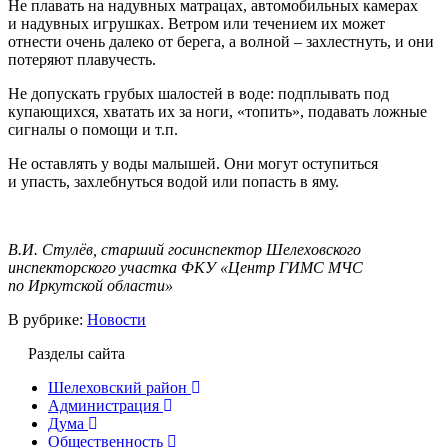
Не плавать на надувных матрацах, автомобильных камерах
и надувных игрушках. Ветром или течением их может
отнести очень далеко от берега, а волной – захлестнуть, и они
потеряют плавучесть.
Не допускать грубых шалостей в воде: подплывать под
купающихся, хватать их за ноги, «топить», подавать ложные
сигналы о помощи и т.п.
Не оставлять у воды малышей. Они могут оступиться
и упасть, захлебнуться водой или попасть в яму.
В.И. Стулёв, старший госинспектор Шелеховского
инспекторского участка ФКУ «Центр ГИМС МЧС
по Иркутской области»
В рубрике:
Новости
Разделы сайта
Шелеховский район
Администрация
Дума
Общественность