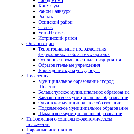
Город Номи
Ханх Сум
Район Баянзурх
Рыльск
Осинский район
Саянск
Усть-Илимск
Истринский район
Организации
Территориальные подразделения
федеральных и областных органов
Основные промышленные предприятия
Образовательные учреждения
Учреждения культуры, досуга
Поселения
Муниципальное образование "город
Шелехов"
Большелугское муниципальное образование
Баклашинское муниципальное образование
Олхинское муниципальное образование
Подкаменское муниципальное образование
Шаманское муниципальное образование
Информация о социально-экономическом
положении
Народные инициативы