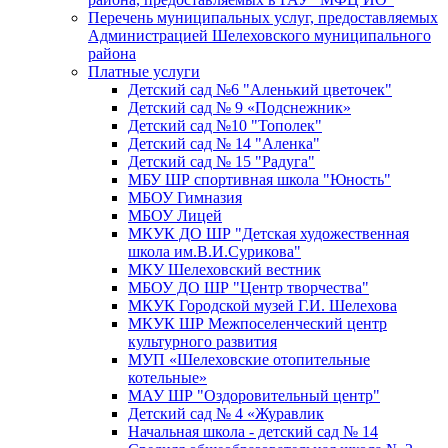
Перечень муниципальных услуг, предоставляемых
Администрацией Шелеховского муниципального
района
Платные услуги
Детский сад №6 "Аленький цветочек"
Детский сад № 9 «Подснежник»
Детский сад №10 "Тополек"
Детский сад № 14 "Аленка"
Детский сад № 15 "Радуга"
МБУ ШР спортивная школа "Юность"
МБОУ Гимназия
МБОУ Лицей
МКУК ДО ШР "Детская художественная
школа им.В.И.Сурикова"
МКУ Шелеховский вестник
МБОУ ДО ШР "Центр творчества"
МКУК Городской музей Г.И. Шелехова
МКУК ШР Межпоселенческий центр
культурного развития
МУП «Шелеховские отопительные
котельные»
МАУ ШР "Оздоровительный центр"
Детский сад № 4 «Журавлик
Начальная школа - детский сад № 14