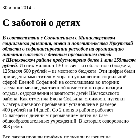
30 июня 2014 г.
С заботой о детях
В соответствии с Соглашением с Министерством
социального развития, опеки и попечительства Иркутской
области о софинансировании расходов на организацию
питания в лагерях с дневным пребыванием детей
в Шелеховском районе предусмотрено более 1 млн 255тысяч
рублей
. Из них миллион 130 тысяч – из областного бюджета,
125тысяч 600 рублей – из местного бюджета. Эти цифры были
приведены заместителем мэра по управлению социальной
сферой Еленой Софьиной на состоявшемся во вторник
заседании межведомственной комиссии по организации
отдыха, оздоровления и занятости детей Шелеховского
района. Как отметила Елена Софьина, стоимость путевки
в лагерь дневного пребывания установлена в размере
400 рублей на 14 дней. Со 2 июня в районе работает
15 лагерей с дневным пребыванием детей на базе
общеобразовательных учреждений. В которых оздоровлено
808 ребят.
Все лагеря прошли приёмку, получили разрешение