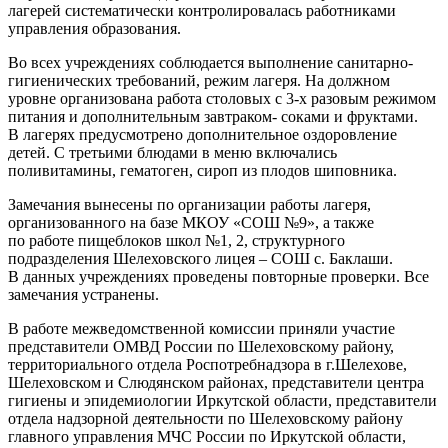
лагерей систематически контролировалась работниками
управления образования.
Во всех учреждениях соблюдается выполнение санитарно-
гигиенических требований, режим лагеря. На должном
уровне организована работа столовых с 3-х разовым режимом
питания и дополнительным завтраком- соками и фруктами.
В лагерях предусмотрено дополнительное оздоровление
детей. С третьими блюдами в меню включались
поливитамины, гематоген, сироп из плодов шиповника.
Замечания вынесены по организации работы лагеря,
организованного на базе МКОУ «СОШ №9», а также
по работе пищеблоков школ №1, 2, структурного
подразделения Шелеховского лицея – СОШ с. Баклаши.
В данных учреждениях проведены повторные проверки. Все
замечания устранены.
В работе межведомственной комиссии приняли участие
представители ОМВД России по Шелеховскому району,
территориального отдела Роспотребнадзора в г.Шелехове,
Шелеховском и Слюдянском районах, представители центра
гигиены и эпидемиологии Иркутской области, представители
отдела надзорной деятельности по Шелеховскому району
главного управления МЧС России по Иркутской области,