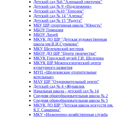
Детский сад №6 "Аленький цветочек"
Детский сад № 9 «Подснежник»
Детский сад №10 "Тополек"
Детский сад № 14 "Аленка"
Детский сад № 15 "Радуга"
МБУ ШР спортивная школа "Юность"
МБОУ Гимназия
МБОУ Лицей
МКУК ДО ШР "Детская художественная
школа им.В.И.Сурикова"
МКУ Шелеховский вестник
МБОУ ДО ШР "Центр творчества"
МКУК Городской музей Г.И. Шелехова
МКУК ШР Межпоселенческий центр
культурного развития
МУП «Шелеховские отопительные
котельные»
МАУ ШР "Оздоровительный центр"
Детский сад № 4 «Журавлик
Начальная школа - детский сад № 14
Средняя общеобразовательная школа № 2
Средняя общеобразовательная школа № 5
МКУК ДО ШР "Детская школа искусств им.
К.Г. Самарина"
МКУ «Инженерно-хозяйственная служба