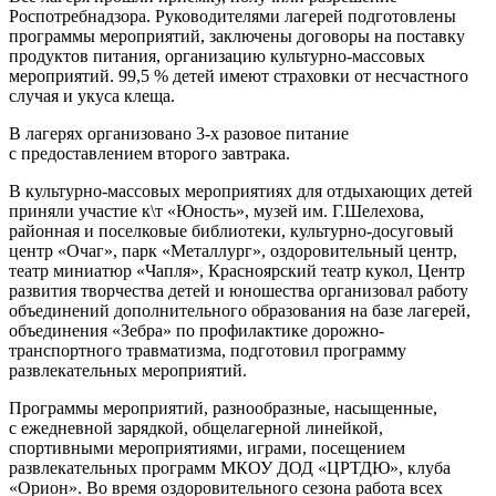
Роспотребнадзора. Руководителями лагерей подготовлены
программы мероприятий, заключены договоры на поставку
продуктов питания, организацию культурно-массовых
мероприятий. 99,5 % детей имеют страховки от несчастного
случая и укуса клеща.
В лагерях организовано 3-х разовое питание
с предоставлением второго завтрака.
В культурно-массовых мероприятиях для отдыхающих детей
приняли участие к\т «Юность», музей им. Г.Шелехова,
районная и поселковые библиотеки, культурно-досуговый
центр «Очаг», парк «Металлург», оздоровительный центр,
театр миниатюр «Чапля», Красноярский театр кукол, Центр
развития творчества детей и юношества организовал работу
объединений дополнительного образования на базе лагерей,
объединения «Зебра» по профилактике дорожно-
транспортного травматизма, подготовил программу
развлекательных мероприятий.
Программы мероприятий, разнообразные, насыщенные,
с ежедневной зарядкой, общелагерной линейкой,
спортивными мероприятиями, играми, посещением
развлекательных программ МКОУ ДОД «ЦРТДЮ», клуба
«Орион». Во время оздоровительного сезона работа всех