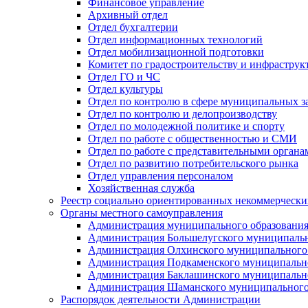
Финансовое управление
Архивный отдел
Отдел бухгалтерии
Отдел информационных технологий
Отдел мобилизационной подготовки
Комитет по градостроительству и инфраструк
Отдел ГО и ЧС
Отдел культуры
Отдел по контролю в сфере муниципальных з
Отдел по контролю и делопроизводству
Отдел по молодежной политике и спорту
Отдел по работе с общественностью и СМИ
Отдел по работе с представительными органа
Отдел по развитию потребительского рынка
Отдел управления персоналом
Хозяйственная служба
Реестр социально ориентированных некоммерчески
Органы местного самоуправления
Администрация муниципального образования
Администрация Большелугского муниципальн
Администрация Олхинского муниципального 
Администрация Подкаменского муниципально
Администрация Баклашинского муниципально
Администрация Шаманского муниципального
Распорядок деятельности Администрации