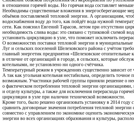
в отношении горячей воды. Но горячая вода составляет меньше
Необходимы существенные вложения в энергосберегающие ме
объёмов поставляемой тепловой энергии. А организациям, чтоб
водоснабжения воду до того, как пойдёт вода нужной температ
сети. Как пояснил Евгений Тарасов, летом при отсутствии цир
необходимость слива воды: это связано с тупиковой схемой во
установить циркуляцию в узле, что поможет исключить перерас
О возможностях поставки тепловой энергии в муниципальные 
Луг и сельских поселений Шелеховского района с учётом требо
главный энергетик предприятия «Шелеховские отопительные к
в отличие от организаций в городе, в сельских, которые обс
котельными, не установлено ни одного счётчика.
Температурный режим в учреждениях существенно зависит от че
А так как угольная котельная нестабильна, определить точное 
возможным. Участники рабочей группы приняли решение о не
о фактическом потреблении тепловой энергии организациями
и отделу культуры, а также для исключения перерасхода горяче
циркуляции в узле при наличии технической возможности.
Кроме того, было решено организовать установку в 2014 году 
сравнить договорные значения потребления тепловой энергии 
совместно с управлением по экономике оценить экономическу
энергии во всех организациях образования и культуры, распол