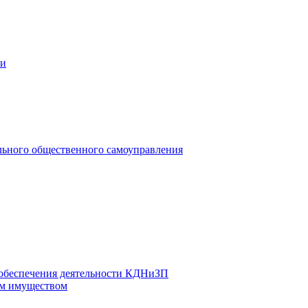
ии
льного общественного самоуправления
 обеспечения деятельности КДНиЗП
м имуществом