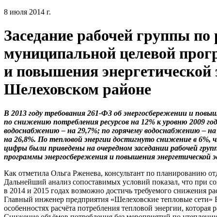
8 июля 2014 г.
Заседание рабочей группы по
муниципальной целевой прог
и повышения энергетической 
Шелеховском районе
В 2013 году требования 261-ФЗ об энергосбережении и пов
по снижению потребления ресурсов на 12% к уровню 2009 го
водоснабжению – на 29,7%; по горячему водоснабжению – на 
на 26,8%. По тепловой энергии достигнуто снижение в 6%,
цифры были приведены на очередном заседании рабочей груп
программы энергосбережения и повышения энергетической 
Как отметила Ольга Рженева, консультант по планированию от
Дальнейший анализ сопоставимых условий показал, что при со
в 2014 и 2015 годах возможно достичь требуемого снижения ра
Главный инженер предприятия «Шелеховские тепловые сети» 
особенностях расчёта потребления тепловой энергии, которая р
Снижение объёмов потребления без мероприятий по утеплени