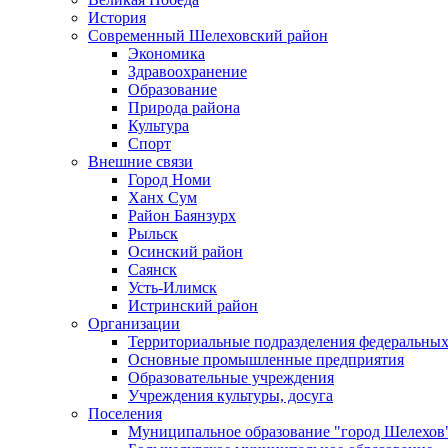
История
Современный Шелеховский район
Экономика
Здравоохранение
Образование
Природа района
Культура
Спорт
Внешние связи
Город Номи
Ханх Сум
Район Баянзурх
Рыльск
Осинский район
Саянск
Усть-Илимск
Истринский район
Организации
Территориальные подразделения федеральных
Основные промышленные предприятия
Образовательные учреждения
Учреждения культуры, досуга
Поселения
Муниципальное образование "город Шелехов