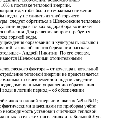
 10% в поставке тепловой энергии.
роприятия, чтобы было возможным снижение
ы подолгу не сливать из труб горячего
уры, следует обратиться в Шелеховские тепловые
куляции воды в точках водоразбора возникает
доснабжения. Для решения вопроса требуется
ход горячей воды.
учреждения образования и культуры п. Большой
ваний закона об энергосбережении рассказал
отельные» Андрей Никитин. По его словам,
луживаются Шелеховскими отопительными
ловеческого фактора – от кочегара в котельной.
потребление тепловой энергии не представляется
обходимости своевременной подачи сведений
, подведомственными управлению образования
й воды в летний период – об обеспечении
счётчиков тепловой энергии в школах №8 и №11;
с фактическими значениями по приборам учёта;
ю необходимость установки счётчиков тепловой
оженных в сельских поселениях и п. Большой Луг.