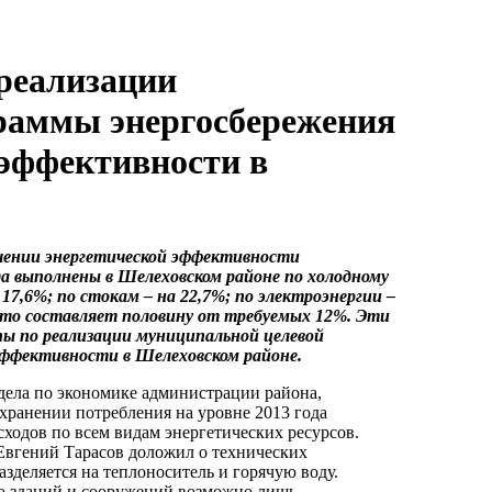
 реализации
раммы энергосбережения
эффективности в
ышении энергетической эффективности
да выполнены в Шелеховском районе по холодному
17,6%; по стокам – на 22,7%; по электроэнергии –
 что составляет половину от требуемых 12%. Эти
пы по реализации муниципальной целевой
эффективности в Шелеховском районе.
дела по экономике администрации района,
хранении потребления на уровне 2013 года
сходов по всем видам энергетических ресурсов.
Евгений Тарасов доложил о технических
азделяется на теплоноситель и горячую воду.
ю зданий и сооружений возможно лишь