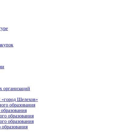
туре
акупок
ми
х организаций
 «город Шелехов»
ого образования
образования
го образования
го образования
 образования