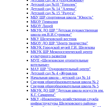
Детский сад № 9 «Подснежник»
Детский сад №10 "Тополек"
Детский сад № 14 "Аленка"
Детский сад № 15 "Радуга"
МБУ ШР спортивная школа "Юность"
МБОУ Гимназия
МБОУ Лицей
МКУК ДО ШР "Детская художественная
школа им.В.И.Сурикова"
МКУ Шелеховский вестник
МБОУ ДО ШР "Центр творчества"
МКУК Городской музей Г.И. Шелехова
МКУК ШР Межпоселенческий центр
культурного развития
МУП «Шелеховские отопительные
котельные»
МАУ ШР "Оздоровительный центр"
Детский сад № 4 «Журавлик
Начальная школа - детский сад № 14
Средняя общеобразовательная школа № 2
Средняя общеобразовательная школа № 5
МКУК ДО ШР "Детская школа искусств им.
К.Г. Самарина"
МКУ «Инженерно-хозяйственная служба
инфраструктуры Шелеховского района»