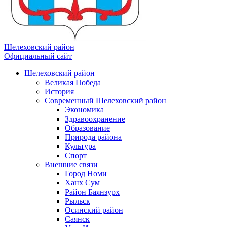
Шелеховский район
Официальный сайт
Шелеховский район
Великая Победа
История
Современный Шелеховский район
Экономика
Здравоохранение
Образование
Природа района
Культура
Спорт
Внешние связи
Город Номи
Ханх Сум
Район Баянзурх
Рыльск
Осинский район
Саянск