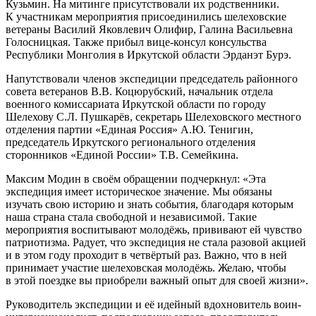
Кузьмин. На митинге присутствовали их родственники.
К участникам мероприятия присоединились шелеховские
ветераны Василий Яковлевич Олифир, Галина Васильевна
Голосницкая. Также прибыл вице-консул консульства
Республики Монголия в Иркутской области Эрданэт Бурэ.
Напутствовали членов экспедиции председатель районного
совета ветеранов В.В. Коцюрубский, начальник отдела
военного комиссариата Иркутской области по городу
Шелехову С.Л. Пушкарёв, секретарь Шелеховского местного
отделения партии «Единая Россия» А.Ю. Тенигин,
председатель Иркутского регионального отделения
сторонников «Единой России» Т.В. Семейкина.
Максим Модин в своём обращении подчеркнул: «Эта
экспедиция имеет историческое значение. Мы обязаны
изучать свою историю и знать события, благодаря которым
наша страна стала свободной и независимой. Такие
мероприятия воспитывают молодёжь, прививают ей чувство
патриотизма. Радует, что экспедиция не стала разовой акцией
и в этом году проходит в четвёртый раз. Важно, что в ней
принимает участие шелеховская молодёжь. Желаю, чтобы
в этой поездке вы приобрели важный опыт для своей жизни».
Руководитель экспедиции и её идейный вдохновитель воин-