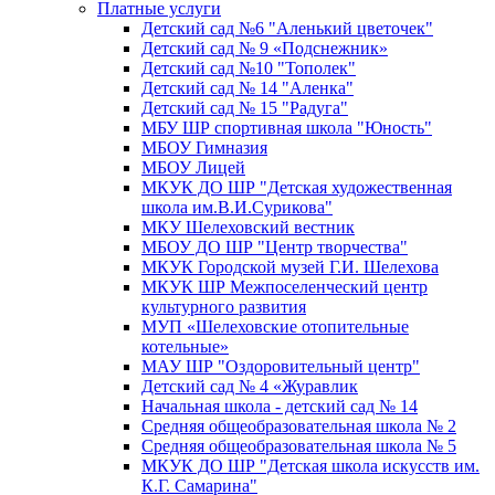
Платные услуги
Детский сад №6 "Аленький цветочек"
Детский сад № 9 «Подснежник»
Детский сад №10 "Тополек"
Детский сад № 14 "Аленка"
Детский сад № 15 "Радуга"
МБУ ШР спортивная школа "Юность"
МБОУ Гимназия
МБОУ Лицей
МКУК ДО ШР "Детская художественная
школа им.В.И.Сурикова"
МКУ Шелеховский вестник
МБОУ ДО ШР "Центр творчества"
МКУК Городской музей Г.И. Шелехова
МКУК ШР Межпоселенческий центр
культурного развития
МУП «Шелеховские отопительные
котельные»
МАУ ШР "Оздоровительный центр"
Детский сад № 4 «Журавлик
Начальная школа - детский сад № 14
Средняя общеобразовательная школа № 2
Средняя общеобразовательная школа № 5
МКУК ДО ШР "Детская школа искусств им.
К.Г. Самарина"