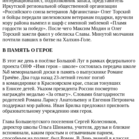
интернационалист, подполковник запаса, представитель
Иркутской региональной общественной организации
«Российского союза ветеранов Афганистана» Олег Торский
и бойцы передали шелеховским ветеранам подарки, вручили
мэру района вымпел и шарф с именной эмблемой «Пламя
гордости за победу». После чего Максим Модин и Олег
Торский зажгли факел у обелиска Славы. Минутой молчания
почтили павших в битве на Халхин-Голе.
В ПАМЯТЬ О ГЕРОЕ
В этот же день в посёлке Большой Луг в рамках федерального
проекта ОНФ «Имя героя – школе» состоялась передача школе
№8 мемориальной доски в память о выпускнике Романе
Грачёве. Два года назад 23-летний геолог погиб
в командировке в Красноярском крае, спасая тонувших
в Енисее детей. Указом президента России посмертно
награждён медалью «За отвагу». Словами благодарности
родителей Романа Ларису Анатольевну и Евгения Петровича
поддержал мэр района. Иван Брилка предложил присвоить
образовательному учреждению имя героя.
Глава Большелугского поселения Сергей Колесников,
директор школы Ольга Шинаева, учителя, друзья и близкие
вспоминали, каким простым и отзывчивым парнем,
способным на подвиг, был Роман. В День знаний в классах