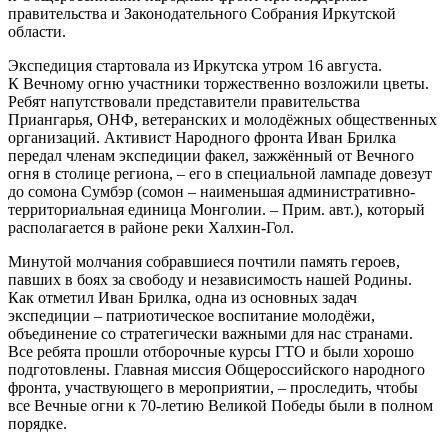
правительства и Законодательного Собрания Иркутской
области.
Экспедиция стартовала из Иркутска утром 16 августа.
К Вечному огню участники торжественно возложили цветы.
Ребят напутствовали представители правительства
Приангарья, ОНФ, ветеранских и молодёжных общественных
организаций. Активист Народного фронта Иван Брилка
передал членам экспедиции факел, зажжённый от Вечного
огня в столице региона, – его в специальной лампаде довезут
до сомона Сумбэр (сомон – наименьшая административно-
территориальная единица Монголии. – Прим. авт.), который
располагается в районе реки Халхин-Гол.
Минутой молчания собравшиеся почтили память героев,
павших в боях за свободу и независимость нашей Родины.
Как отметил Иван Брилка, одна из основных задач
экспедиции – патриотическое воспитание молодёжи,
объединение со стратегически важными для нас странами.
Все ребята прошли отборочные курсы ГТО и были хорошо
подготовлены. Главная миссия Общероссийского народного
фронта, участвующего в мероприятии, – проследить, чтобы
все Вечные огни к 70-летию Великой Победы были в полном
порядке.