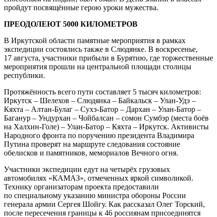
пройдут посвящённые герою уроки мужества.
ПРЕОДОЛЕЮТ 5000 КИЛОМЕТРОВ
В Иркутской области памятные мероприятия в рамках
экспедиции состоялись также в Слюдянке. В воскресенье,
17 августа, участники прибыли в Бурятию, где торжественные
мероприятия прошли на центральной площади столицы
республики.
Протяжённость всего пути составляет 5 тысяч километров:
Иркутск – Шелехов – Слюдянка – Байкальск – Улан-Удэ –
Кяхта – Алтан-Булаг – Сухэ-Батор – Дархан – Улан-Батор –
Баганур – Ундурхан – Чойбалсан – сомон Сумбэр (места боёв
на Халхин-Голе) – Улан-Батор – Кяхта – Иркутск. Активисты
Народного фронта по поручению президента Владимира
Путина проверят на маршруте следования состояние
обелисков и памятников, мемориалов Вечного огня.
Участники экспедиции едут на четырёх грузовых
автомобилях «КАМАЗ», отмеченных яркой символикой.
Технику организаторам проекта предоставили
по специальному указанию министра обороны России
генерала армии Сергея Шойгу. Как рассказал Олег Торский,
после пересечения границы к 46 россиянам присоединятся