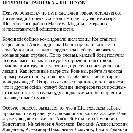
ПЕРВАЯ ОСТАНОВКА – ШЕЛЕХОВ
Первую остановку по пути сделали в городе металлургов.
На площади Победы состоялся митинг с участием мэра
Шелеховского района Максима Модина, ветеранов
и представителей общественности.
Колонной бойцов командовали шелеховцы Константин
Стрельцов и Александр Пак. Парни прошли воинскую
службу, в акции «Пламя гордости за Победу» являются
командирами отрядов. По их словам, каждый боец получил
необходимые навыки на курсах строевой подготовки,
выживания в трудных условиях, прослушал исторические
лекции. Как истинные патриоты Родины, ребята являются
примером активных, знающих и любящих свою историю
молодых людей. Отправляясь в экспедицию, они надеются,
что и другие бойцы станут больше интересоваться прошлым
страны и с энтузиазмом будут поддерживать мероприятия,
посвящённые Отчизне.
Особую гордость вызывает то, что в Шелеховском районе
проживали ветераны, участвовавшие в боях на Халхин-Голе
и уже ушедшие из жизни: Алексей Никитич Семенович,
Константин Михайлович Хохряков, Василий Александрович
Лощенков, Александр Николаевич Ломунов, Тихон Иванович