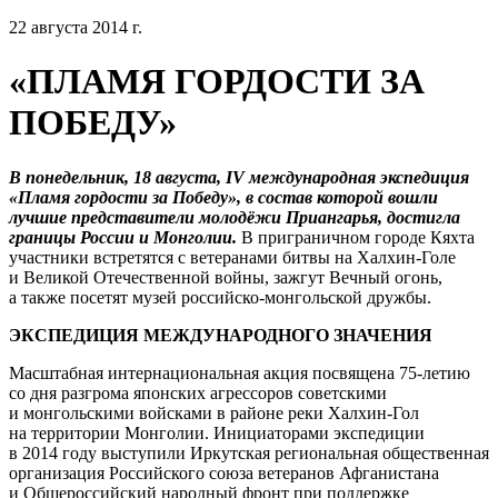
22 августа 2014 г.
«ПЛАМЯ ГОРДОСТИ ЗА
ПОБЕДУ»
В понедельник, 18 августа, IV международная экспедиция
«Пламя гордости за Победу», в состав которой вошли
лучшие представители молодёжи Приангарья, достигла
границы России и Монголии.
В приграничном городе Кяхта
участники встретятся с ветеранами битвы на Халхин-Голе
и Великой Отечественной войны, зажгут Вечный огонь,
а также посетят музей российско-монгольской дружбы.
ЭКСПЕДИЦИЯ МЕЖДУНАРОДНОГО ЗНАЧЕНИЯ
Масштабная интернациональная акция посвящена 75-летию
со дня разгрома японских агрессоров советскими
и монгольскими войсками в районе реки Халхин-Гол
на территории Монголии. Инициаторами экспедиции
в 2014 году выступили Иркутская региональная общественная
организация Российского союза ветеранов Афганистана
и Общероссийский народный фронт при поддержке