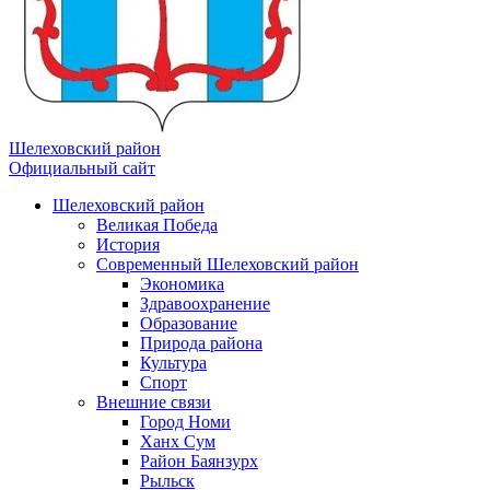
Шелеховский район
Официальный сайт
Шелеховский район
Великая Победа
История
Современный Шелеховский район
Экономика
Здравоохранение
Образование
Природа района
Культура
Спорт
Внешние связи
Город Номи
Ханх Сум
Район Баянзурх
Рыльск