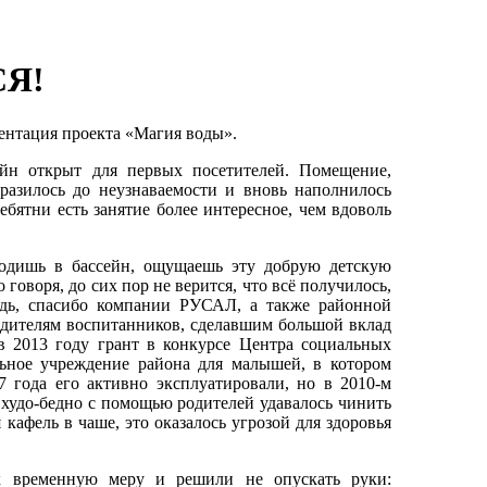
Я!
зентация проекта «Магия воды».
ейн открыт для первых посетителей. Помещение,
разилось до неузнаваемости и вновь наполнилось
ебятни есть занятие более интересное, чем вдоволь
ходишь в бассейн, ощущаешь эту добрую детскую
говоря, до сих пор не верится, что всё получилось,
едь, спасибо компании РУСАЛ, а также районной
дителям воспитанников, сделавшим большой вклад
в 2013 году грант в конкурсе Центра социальных
ьное учреждение района для малышей, в котором
 года его активно эксплуатировали, но в 2010-м
е худо-бедно с помощью родителей удавалось чинить
 кафель в чаше, это оказалось угрозой для здоровья
к временную меру и решили не опускать руки: