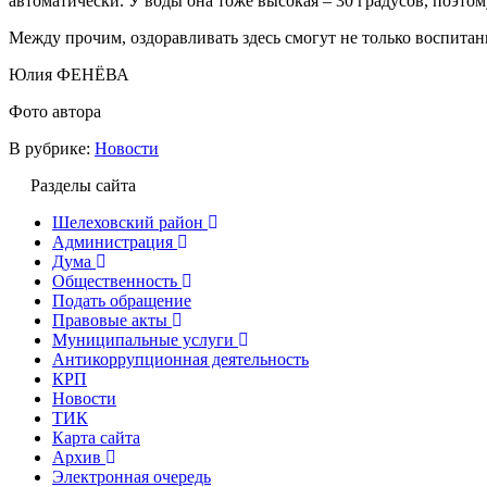
автоматически. У воды она тоже высокая – 30 градусов, поэтом
Между прочим, оздоравливать здесь смогут не только воспитан
Юлия ФЕНЁВА
Фото автора
В рубрике:
Новости
Разделы сайта
Шелеховский район
Администрация
Дума
Общественность
Подать обращение
Правовые акты
Муниципальные услуги
Антикоррупционная деятельность
КРП
Новости
ТИК
Карта сайта
Архив
Электронная очередь