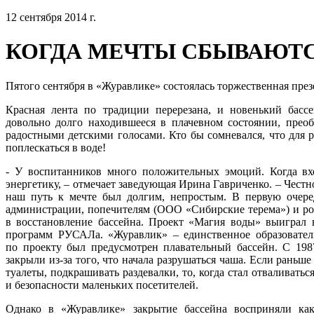
12 сентября 2014 г.
КОГДА МЕЧТЫ СБЫВАЮТС
Пятого сентября в «Журавлике» состоялась торжественная пре
Красная лента по традиции перерезана, и новенький басс
довольно долго находившееся в плачевном состоянии, преоб
радостными детскими голосами. Кто бы сомневался, что для р
поплескаться в воде!
- У воспитанников много положительных эмоций. Когда в
энергетику, – отмечает заведующая Ирина Гавриченко. – Честно 
наш путь к мечте был долгим, непростым. В первую очер
администрации, попечителям (ООО «Сибирские терема») и ро
в восстановление бассейна. Проект «Магия воды» выиграл 
программ РУСАЛа. «Журавлик» – единственное образовател
по проекту был предусмотрен плавательный бассейн. С 1987
закрыли из-за того, что начала разрушаться чаша. Если раньш
туалеты, подкрашивать раздевалки, то, когда стал отваливаться
и безопасности маленьких посетителей.
Однако в «Журавлике» закрытие бассейна восприняли ка