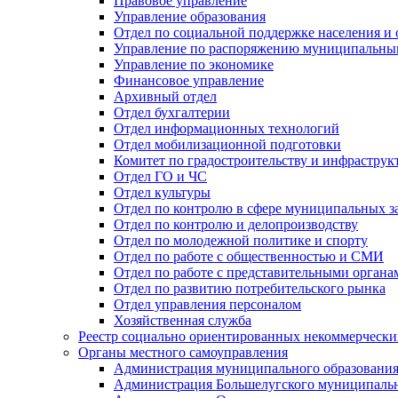
Правовое управление
Управление образования
Отдел по социальной поддержке населения и
Управление по распоряжению муниципальны
Управление по экономике
Финансовое управление
Архивный отдел
Отдел бухгалтерии
Отдел информационных технологий
Отдел мобилизационной подготовки
Комитет по градостроительству и инфраструк
Отдел ГО и ЧС
Отдел культуры
Отдел по контролю в сфере муниципальных з
Отдел по контролю и делопроизводству
Отдел по молодежной политике и спорту
Отдел по работе с общественностью и СМИ
Отдел по работе с представительными органа
Отдел по развитию потребительского рынка
Отдел управления персоналом
Хозяйственная служба
Реестр социально ориентированных некоммерчески
Органы местного самоуправления
Администрация муниципального образования
Администрация Большелугского муниципальн