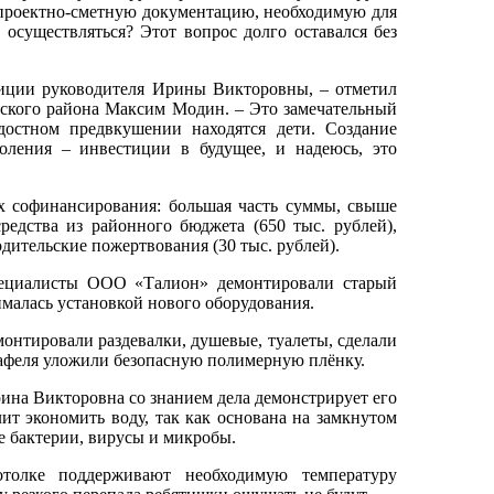
и проектно-сметную документацию, необходимую для
 осуществляться? Этот вопрос долго оставался без
иции руководителя Ирины Викторовны, – отметил
ского района Максим Модин. – Это замечательный
достном предвкушении находятся дети. Создание
оления – инвестиции в будущее, и надеюсь, это
х софинансирования: большая часть суммы, свыше
едства из районного бюджета (650 тыс. рублей),
дительские пожертвования (30 тыс. рублей).
пециалисты ООО «Талион» демонтировали старый
ималась установкой нового оборудования.
нтировали раздевалки, душевые, туалеты, сделали
кафеля уложили безопасную полимерную плёнку.
ина Викторовна со знанием дела демонстрирует его
ит экономить воду, так как основана на замкнутом
е бактерии, вирусы и микробы.
отолке поддерживают необходимую температуру