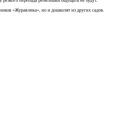
у резкого перепада ребятишки ощущать не будут.
ников «Журавлика», но и дошколят из других садов.