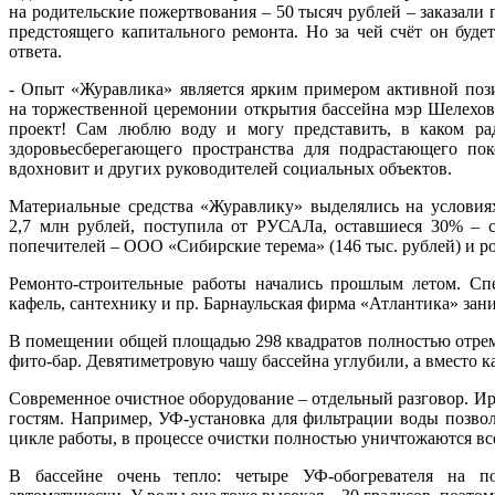
на родительские пожертвования – 50 тысяч рублей – заказал
предстоящего капитального ремонта. Но за чей счёт он будет
ответа.
- Опыт «Журавлика» является ярким примером активной поз
на торжественной церемонии открытия бассейна мэр Шелехов
проект! Сам люблю воду и могу представить, в каком ра
здоровьесберегающего пространства для подрастающего пок
вдохновит и других руководителей социальных объектов.
Материальные средства «Журавлику» выделялись на условия
2,7 млн рублей, поступила от РУСАЛа, оставшиеся 30% – ср
попечителей – ООО «Сибирские терема» (146 тыс. рублей) и ро
Ремонто-строительные работы начались прошлым летом. С
кафель, сантехнику и пр. Барнаульская фирма «Атлантика» зан
В помещении общей площадью 298 квадратов полностью отремо
фито-бар. Девятиметровую чашу бассейна углубили, а вместо 
Современное очистное оборудование – отдельный разговор. Ир
гостям. Например, УФ-установка для фильтрации воды позвол
цикле работы, в процессе очистки полностью уничтожаются вс
В бассейне очень тепло: четыре УФ-обогревателя на п