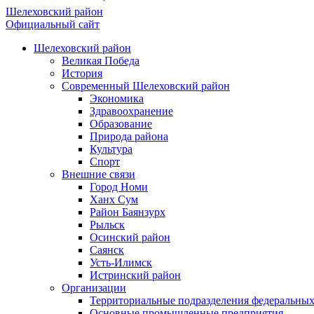
Шелеховский район
Официальный сайт
Шелеховский район
Великая Победа
История
Современный Шелеховский район
Экономика
Здравоохранение
Образование
Природа района
Культура
Спорт
Внешние связи
Город Номи
Ханх Сум
Район Баянзурх
Рыльск
Осинский район
Саянск
Усть-Илимск
Истринский район
Организации
Территориальные подразделения федеральных
Основные промышленные предприятия