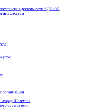
 обеспечения деятельности КДНиЗП
м имуществом
туре
акупок
ми
х организаций
 «город Шелехов»
ого образования