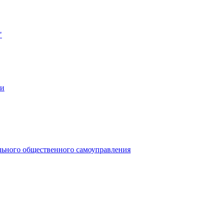
"
ии
льного общественного самоуправления