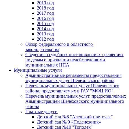
2019 год
2018 год
2017 год
2016 год
2015 год
2014 год
2013 год
2012 год
Обзор федерального и областного
законодательства
Сведения о судебных постановлениях / решениях
по делам о признании недействующими
муниципальных НПА
Муниципальные услуги
Административные регламенты предоставления
муниципальных услуг Шелеховского района
Перечень муниципальных услуг Шелеховского
района, предоставляемых в ГАУ "МФЦ ИО"
Перечень муниципальных услуг, предоставляемых
Администрацией Шелеховского муниципального
района
Платные услуги
Детский сад №6 "Аленький цветочек"
Детский сад № 9 «Подснежник»
Детский сад №10 "Тополек"