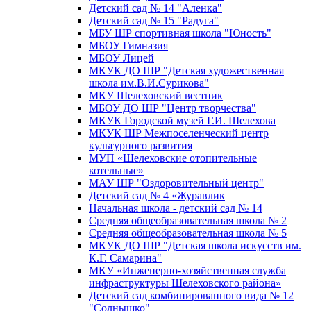
Детский сад № 14 "Аленка"
Детский сад № 15 "Радуга"
МБУ ШР спортивная школа "Юность"
МБОУ Гимназия
МБОУ Лицей
МКУК ДО ШР "Детская художественная
школа им.В.И.Сурикова"
МКУ Шелеховский вестник
МБОУ ДО ШР "Центр творчества"
МКУК Городской музей Г.И. Шелехова
МКУК ШР Межпоселенческий центр
культурного развития
МУП «Шелеховские отопительные
котельные»
МАУ ШР "Оздоровительный центр"
Детский сад № 4 «Журавлик
Начальная школа - детский сад № 14
Средняя общеобразовательная школа № 2
Средняя общеобразовательная школа № 5
МКУК ДО ШР "Детская школа искусств им.
К.Г. Самарина"
МКУ «Инженерно-хозяйственная служба
инфраструктуры Шелеховского района»
Детский сад комбинированного вида № 12
"Солнышко"