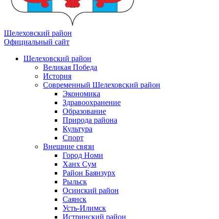
Шелеховский район
Официальный сайт
Шелеховский район
Великая Победа
История
Современный Шелеховский район
Экономика
Здравоохранение
Образование
Природа района
Культура
Спорт
Внешние связи
Город Номи
Ханх Сум
Район Баянзурх
Рыльск
Осинский район
Саянск
Усть-Илимск
Истринский район