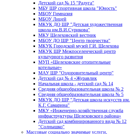
Детский сад № 15 "Радуга"
МБУ ШР спортивная школа "Юность"
МБОУ Гимназия
МБОУ Лицей
МКУК ДО ШР "Детская художественная
школа им.В.И.Сурикова"
МКУ Шелеховский вестник
МБОУ ДО ШР "Центр творчества"
МКУК Городской музей Г.И. Шелехова
МКУК ШР Межпоселенческий центр
культурного развития
МУП «Шелеховские отопительные
котельные»
МАУ ШР "Оздоровительный центр"
Детский сад № 4 «Журавлик
Начальная школа - детский сад № 14
Средняя общеобразовательная школа № 2
Средняя общеобразовательная школа № 5
МКУК ДО ШР "Детская школа искусств им.
К.Г. Самарина"
МКУ «Инженерно-хозяйственная служба
инфраструктуры Шелеховского района»
Детский сад комбинированного вида № 12
"Солнышко"
Массовые социально значимые услуги,