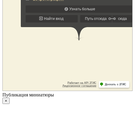
Публикация миниатюры
×