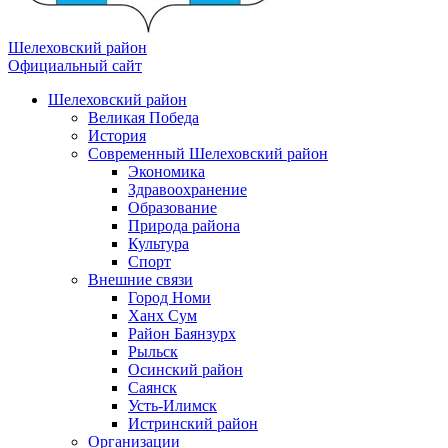
Шелеховский район
Официальный сайт
Шелеховский район
Великая Победа
История
Современный Шелеховский район
Экономика
Здравоохранение
Образование
Природа района
Культура
Спорт
Внешние связи
Город Номи
Ханх Сум
Район Баянзурх
Рыльск
Осинский район
Саянск
Усть-Илимск
Истринский район
Организации